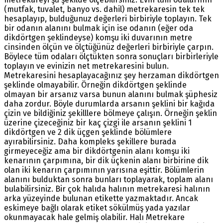
(mutfak, tuvalet, banyo vs. dahil) metrekaresin tek tek
hesaplayıp, bulduğunuz değerleri birbiriyle toplayın. Tek
bir odanın alanını bulmak için ise odanın (eğer oda
dikdörtgen şeklindeyse) komşu iki duvarının metre
cinsinden ölçün ve ölçtüğünüz değerleri birbiriyle çarpın.
Böylece tüm odaları ölçtükten sonra sonuçları birbirleriyle
toplayın ve evinizin net metrekaresini bulun.
Metrekaresini hesaplayacağınız şey herzaman dikdörtgen
şeklinde olmayabilir. Örneğin dikdörtgen şeklinde
olmayan bir arsanız varsa bunun alanını bulmak şüphesiz
daha zordur. Böyle durumlarda arsanın şeklini bir kağıda
çizin ve bildiğiniz şekilllere bölmeye çalışın. Örneğin şeklin
üzerine çizeceğiniz bir kaç çizgi ile arsanın şeklini 1
dikdörtgen ve 2 dik üçgen şeklinde bölümlere
ayırabilirsiniz. Daha kompleks şekillere burada
girmeyeceğiz ama bir dikdörtgenin alanı komşu iki
kenarının çarpımına, bir dik üçkenin alanı birbirine dik
olan iki kenarın çarpımının yarısına eşittir. Bölümlerin
alanını bulduktan sonra bunları toplayarak, toplam alanı
bulabilirsiniz. Bir çok halıda halının metrekaresi halının
arka yüzeyinde bulunan etikette yazmaktadır. Ancak
eskimeye bağlı olarak etiket sökülmüş yada yazılar
okunmayacak hale gelmiş olabilir. Halı Metrekare