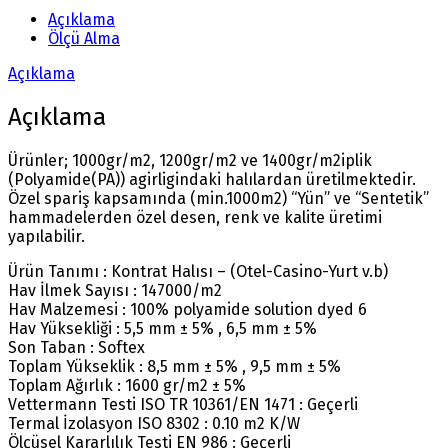
Açıklama
Ölçü Alma
Açıklama
Açıklama
Ürünler; 1000gr/m2, 1200gr/m2 ve 1400gr/m2iplik
(Polyamide(PA)) agirligindaki halılardan üretilmektedir.
Özel spariş kapsamında (min.1000m2) “Yün” ve “Sentetik”
hammadelerden özel desen, renk ve kalite üretimi
yapılabilir.
Ürün Tanımı : Kontrat Halısı – (Otel-Casino-Yurt v.b)
Hav İlmek Sayısı : 147000/m2
Hav Malzemesi : 100% polyamide solution dyed 6
Hav Yüksekliği : 5,5 mm ± 5% , 6,5 mm ± 5%
Son Taban : Softex
Toplam Yükseklik : 8,5 mm ± 5% , 9,5 mm ± 5%
Toplam Ağırlık : 1600 gr/m2 ± 5%
Vettermann Testi ISO TR 10361/EN 1471 : Geçerli
Termal İzolasyon ISO 8302 : 0.10 m2 K/W
Ölçüsel Kararlılık Testi EN 986 : Geçerli