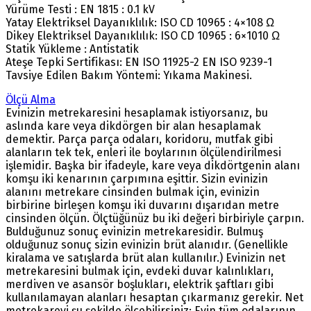
Yürüme Testi : EN 1815 : 0.1 kV
Yatay Elektriksel Dayanıklılık: ISO CD 10965 : 4×108 Ω
Dikey Elektriksel Dayanıklılık: ISO CD 10965 : 6×1010 Ω
Statik Yükleme : Antistatik
Ateşe Tepki Sertifikası: EN ISO 11925-2 EN ISO 9239-1
Tavsiye Edilen Bakım Yöntemi: Yıkama Makinesi.
Ölçü Alma
Evinizin metrekaresini hesaplamak istiyorsanız, bu
aslında kare veya dikdörgen bir alan hesaplamak
demektir. Parça parça odaları, koridoru, mutfak gibi
alanların tek tek, enleri ile boylarının ölçülendirilmesi
işlemidir. Başka bir ifadeyle, kare veya dikdörtgenin alanı
komşu iki kenarının çarpımına eşittir. Sizin evinizin
alanını metrekare cinsinden bulmak için, evinizin
birbirine birleşen komşu iki duvarını dışarıdan metre
cinsinden ölçün. Ölçtüğünüz bu iki değeri birbiriyle çarpın.
Bulduğunuz sonuç evinizin metrekaresidir. Bulmuş
olduğunuz sonuç sizin evinizin brüt alanıdır. (Genellikle
kiralama ve satışlarda brüt alan kullanılır.) Evinizin net
metrekaresini bulmak için, evdeki duvar kalınlıkları,
merdiven ve asansör boşlukları, elektrik şaftları gibi
kullanılamayan alanları hesaptan çıkarmanız gerekir. Net
metrekareyi şu şekilde ölçebilirsiniz: Evin tüm odalarının