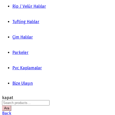
Rip / Velür Halılar
Tufting Halılar
Çim Halılar
Parkeler
Pvc Kaplamalar
Bize Ulaşın
kapat
Search
for:
Ara
Back