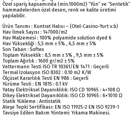
Özel spariş kapsamında (min.1000m2) “Yün” ve “Sentetik”
hammadelerden özel desen, renk ve kalite üretimi
yapılabilir.
Ürün Tanımı : Kontrat Halısı – (Otel-Casino-Yurt v.b)
Hav İlmek Sayısı : 147000/m2
Hav Malzemesi : 100% polyamide solution dyed 6
Hav Yüksekliği : 5,5 mm ± 5% , 6,5 mm ± 5%
Son Taban : Softex
Toplam Yükseklik : 8,5 mm ± 5% , 9,5 mm ± 5%
Toplam Ağırlık : 1600 gr/m2 ± 5%
Vettermann Testi ISO TR 10361/EN 1471 : Geçerli
Termal İzolasyon ISO 8302 : 0.10 m2 K/W
Ölçüsel Kararlılık Testi EN 986 : Geçerli
Yürüme Testi : EN 1815 : 0.1 kV
Yatay Elektriksel Dayanıklılık: ISO CD 10965 : 4×108 Ω
Dikey Elektriksel Dayanıklılık: ISO CD 10965 : 6×1010 Ω
Statik Yükleme : Antistatik
Ateşe Tepki Sertifikası: EN ISO 11925-2 EN ISO 9239-1
Tavsiye Edilen Bakım Yöntemi: Yıkama Makinesi.