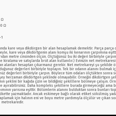
8 Ω
10 Ω
-1
ında kare veya dikdörgen bir alan hesaplamak demektir. Parça parça oda
adeyle, kare veya dikdörtgenin alanı komşu iki kenarının çarpımına eşitt
ışarıdan metre cinsinden ölçün. Ölçtüğünüz bu iki değeri birbiriyle çar
le kiralama ve satışlarda brüt alan kullanılır.) Evinizin net metrekares
an alanları hesaptan çıkarmanız gerekir. Net metrekareyi şu şekilde ölç
duğunuz değerleri birbiriyle toplayın. Tek bir odanın alanını bulmak i
z değerleri birbiriyle çarpın. Böylece tüm odaları ölçtükten sonra son
şey herzaman dikdörtgen şeklinde olmayabilir. Örneğin dikdörtgen şek
eklini bir kağıda çizin ve bildiğiniz şekilllere bölmeye çalışın. Örneğ
e ayırabilirsiniz. Daha kompleks şekillere burada girmeyeceğiz ama bi
pımının yarısına eşittir. Bölümlerin alanını bulduktan sonra bunları top
ikette yazmaktadır. Ancak eskimeye bağlı olarak etiket sökülmüş yada
lamak için halının eni ve boyu metre yardımıyla ölçülür ve çıkan sonuç
0 metrekaredir.