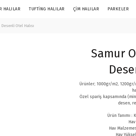
R HALILAR
TUFTING HALILAR
ÇIM HALILAR
PARKELER
Desenli Otel Halısı
Samur OS
Desen
Ürünler; 1000gr/m2, 1200gr/m
ha
Özel spariş kapsamında (min
desen, re
Ürün Tanımı : K
Hav
Hav Malzemes
Hav Yüksek