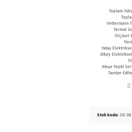
Toplam Yüks
Topla
Vettermann Te
Termal İz
Ölçüsel K
Yürü
Yatay Elektrikse
Dikey Elektrikse
St
Ateşe Tepki Ser
Tavsiye Edil
Stok kodu:
OS 08 