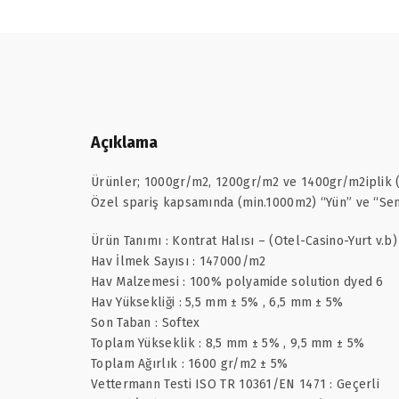
Açıklama
Ürünler; 1000gr/m2, 1200gr/m2 ve 1400gr/m2iplik (P
Özel spariş kapsamında (min.1000m2) “Yün” ve “Sent
Ürün Tanımı : Kontrat Halısı – (Otel-Casino-Yurt v.b)
Hav İlmek Sayısı : 147000/m2
Hav Malzemesi : 100% polyamide solution dyed 6
Hav Yüksekliği : 5,5 mm ± 5% , 6,5 mm ± 5%
Son Taban : Softex
Toplam Yükseklik : 8,5 mm ± 5% , 9,5 mm ± 5%
Toplam Ağırlık : 1600 gr/m2 ± 5%
Vettermann Testi ISO TR 10361/EN 1471 : Geçerli