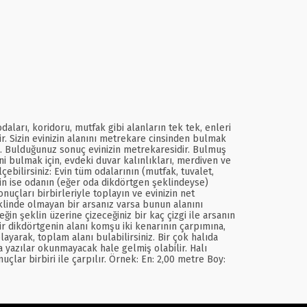
ları, koridoru, mutfak gibi alanların tek tek, enleri
ir. Sizin evinizin alanını metrekare cinsinden bulmak
pın. Bulduğunuz sonuç evinizin metrekaresidir. Bulmuş
ini bulmak için, evdeki duvar kalınlıkları, merdiven ve
ebilirsiniz: Evin tüm odalarının (mutfak, tuvalet,
çin ise odanın (eğer oda dikdörtgen şeklindeyse)
uçları birbirleriyle toplayın ve evinizin net
linde olmayan bir arsanız varsa bunun alanını
in şeklin üzerine çizeceğiniz bir kaç çizgi ile arsanın
r dikdörtgenin alanı komşu iki kenarının çarpımına,
layarak, toplam alanı bulabilirsiniz. Bir çok halıda
 yazılar okunmayacak hale gelmiş olabilir. Halı
lar birbiri ile çarpılır. Örnek: En: 2,00 metre Boy: