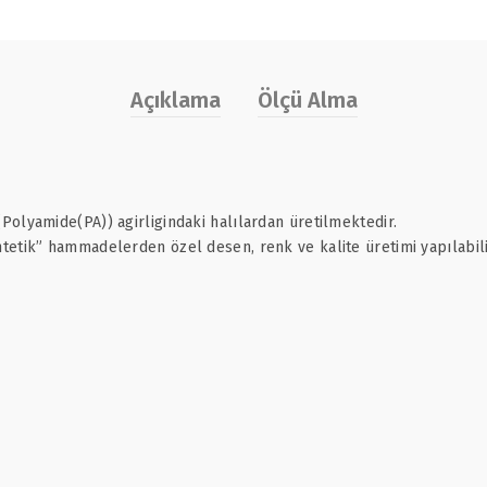
Açıklama
Ölçü Alma
olyamide(PA)) agirligindaki halılardan üretilmektedir.
etik” hammadelerden özel desen, renk ve kalite üretimi yapılabili