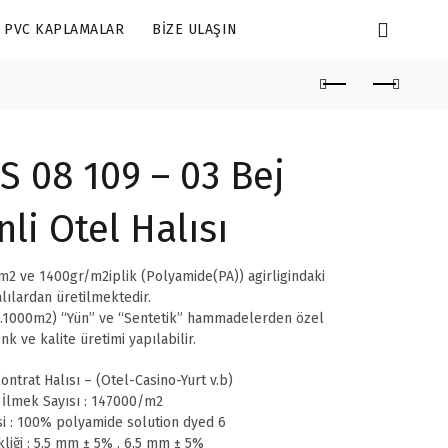
PVC KAPLAMALAR
BIZE ULAŞIN
 08 109 – 03 Bej
li Otel Halısı
2 ve 1400gr/m2iplik (Polyamide(PA)) agirligindaki
lılardan üretilmektedir.
.1000m2) “Yün” ve “Sentetik” hammadelerden özel
nk ve kalite üretimi yapılabilir.
ontrat Halısı – (Otel-Casino-Yurt v.b)
 İlmek Sayısı : 147000/m2
i : 100% polyamide solution dyed 6
liği : 5,5 mm ± 5% , 6,5 mm ± 5%