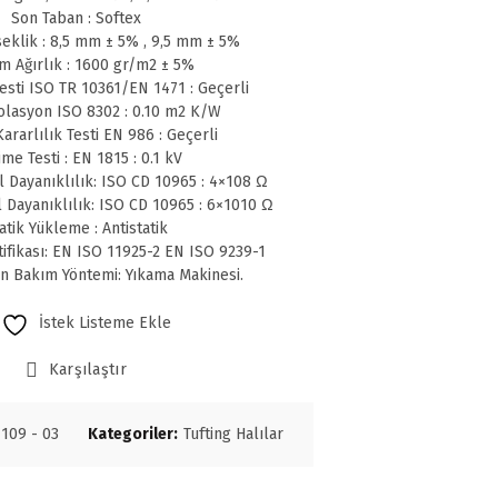
Son Taban : Softex
eklik : 8,5 mm ± 5% , 9,5 mm ± 5%
m Ağırlık : 1600 gr/m2 ± 5%
sti ISO TR 10361/EN 1471 : Geçerli
olasyon ISO 8302 : 0.10 m2 K/W
ararlılık Testi EN 986 : Geçerli
me Testi : EN 1815 : 0.1 kV
l Dayanıklılık: ISO CD 10965 : 4×108 Ω
l Dayanıklılık: ISO CD 10965 : 6×1010 Ω
atik Yükleme : Antistatik
tifikası: EN ISO 11925-2 EN ISO 9239-1
en Bakım Yöntemi: Yıkama Makinesi.
İstek Listeme Ekle
Karşılaştır
109 - 03
Kategoriler:
Tufting Halılar