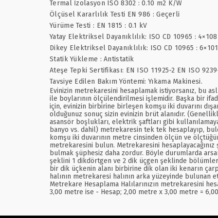
Termal İzolasyon ISO 8302 : 0.10 m2 K/W
Ölçüsel Kararlılık Testi EN 986 : Geçerli
Yürüme Testi : EN 1815 : 0.1 kV
Yatay Elektriksel Dayanıklılık: ISO CD 10965 : 4×10
Dikey Elektriksel Dayanıklılık: ISO CD 10965 : 6×10
Statik Yükleme : Antistatik
Ateşe Tepki Sertifikası: EN ISO 11925-2 EN ISO 9239
Tavsiye Edilen Bakım Yöntemi: Yıkama Makinesi.
Evinizin metrekaresini hesaplamak istiyorsanız, bu asl
ile boylarının ölçülendirilmesi işlemidir. Başka bir if
için, evinizin birbirine birleşen komşu iki duvarını d
olduğunuz sonuç sizin evinizin brüt alanıdır. (Genellik
asansör boşlukları, elektrik şaftları gibi kullanılamay
banyo vs. dahil) metrekaresin tek tek hesaplayıp, bul
komşu iki duvarının metre cinsinden ölçün ve ölçtüğünü
metrekaresini bulun. Metrekaresini hesaplayacağınız 
bulmak şüphesiz daha zordur. Böyle durumlarda arsanın ş
şeklini 1 dikdörtgen ve 2 dik üçgen şeklinde bölümler
bir dik üçkenin alanı birbirine dik olan iki kenarın çar
halının metrekaresi halının arka yüzeyinde bulunan et
Metrekare Hesaplama Halılarınızın metrekaresini hesap
3,00 metre ise - Hesap; 2,00 metre x 3,00 metre = 6,0