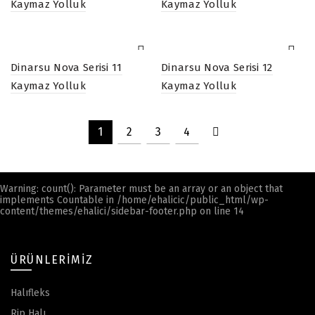
Kaymaz Yolluk
Kaymaz Yolluk
Dinarsu Nova Serisi 11
Dinarsu Nova Serisi 12
Kaymaz Yolluk
Kaymaz Yolluk
1
2
3
4
Warning
: count(): Parameter must be an array or an object that
implements Countable in
/home/ehalicic/public_html/wp-
content/themes/ehalici/sidebar-footer.php
on line
14
ÜRÜNLERIMIZ
Halıfleks
Rip Halı