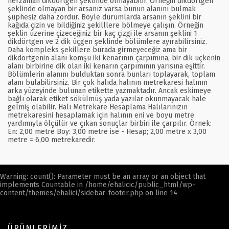
herzaman dikdörtgen şeklinde olmayabilir. Örneğin dikdörtgen
şeklinde olmayan bir arsanız varsa bunun alanını bulmak
şüphesiz daha zordur. Böyle durumlarda arsanın şeklini bir
kağıda çizin ve bildiğiniz şekilllere bölmeye çalışın. Örneğin
şeklin üzerine çizeceğiniz bir kaç çizgi ile arsanın şeklini 1
dikdörtgen ve 2 dik üçgen şeklinde bölümlere ayırabilirsiniz.
Daha kompleks şekillere burada girmeyeceğiz ama bir
dikdörtgenin alanı komşu iki kenarının çarpımına, bir dik üçkenin
alanı birbirine dik olan iki kenarın çarpımının yarısına eşittir.
Bölümlerin alanını bulduktan sonra bunları toplayarak, toplam
alanı bulabilirsiniz. Bir çok halıda halının metrekaresi halının
arka yüzeyinde bulunan etikette yazmaktadır. Ancak eskimeye
bağlı olarak etiket sökülmüş yada yazılar okunmayacak hale
gelmiş olabilir. Halı Metrekare Hesaplama Halılarınızın
metrekaresini hesaplamak için halının eni ve boyu metre
yardımıyla ölçülür ve çıkan sonuçlar birbiri ile çarpılır. Örnek:
En: 2,00 metre Boy: 3,00 metre ise - Hesap; 2,00 metre x 3,00
metre = 6,00 metrekaredir.
Warning
: count(): Parameter must be an array or an object that
implements Countable in
/home/ehalicic/public_html/wp-
content/themes/ehalici/sidebar-footer.php
on line
14
ÜRÜNLERIMIZ