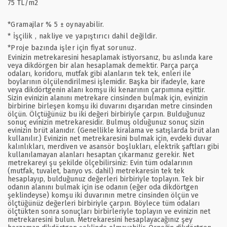
75 TL/m2
*Gramajlar % 5 ± oynayabilir.
* İşçilik , nakliye ve yapıştırıcı dahil değildir.
*Proje bazında işler için fiyat sorunuz.
Evinizin metrekaresini hesaplamak istiyorsanız, bu aslında kare
veya dikdörgen bir alan hesaplamak demektir. Parça parça
odaları, koridoru, mutfak gibi alanların tek tek, enleri ile
boylarının ölçülendirilmesi işlemidir. Başka bir ifadeyle, kare
veya dikdörtgenin alanı komşu iki kenarının çarpımına eşittir.
Sizin evinizin alanını metrekare cinsinden bulmak için, evinizin
birbirine birleşen komşu iki duvarını dışarıdan metre cinsinden
ölçün. Ölçtüğünüz bu iki değeri birbiriyle çarpın. Bulduğunuz
sonuç evinizin metrekaresidir. Bulmuş olduğunuz sonuç sizin
evinizin brüt alanıdır. (Genellikle kiralama ve satışlarda brüt alan
kullanılır.) Evinizin net metrekaresini bulmak için, evdeki duvar
kalınlıkları, merdiven ve asansör boşlukları, elektrik şaftları gibi
kullanılamayan alanları hesaptan çıkarmanız gerekir. Net
metrekareyi şu şekilde ölçebilirsiniz: Evin tüm odalarının
(mutfak, tuvalet, banyo vs. dahil) metrekaresin tek tek
hesaplayıp, bulduğunuz değerleri birbiriyle toplayın. Tek bir
odanın alanını bulmak için ise odanın (eğer oda dikdörtgen
şeklindeyse) komşu iki duvarının metre cinsinden ölçün ve
ölçtüğünüz değerleri birbiriyle çarpın. Böylece tüm odaları
ölçtükten sonra sonuçları birbirleriyle toplayın ve evinizin net
metrekaresini bulun. Metrekaresini hesaplayacağınız şey