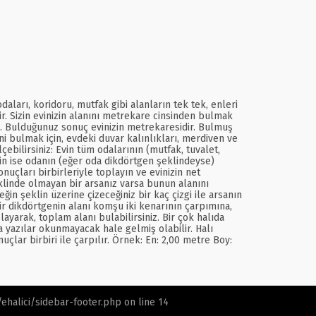
ları, koridoru, mutfak gibi alanların tek tek, enleri
ir. Sizin evinizin alanını metrekare cinsinden bulmak
pın. Bulduğunuz sonuç evinizin metrekaresidir. Bulmuş
ini bulmak için, evdeki duvar kalınlıkları, merdiven ve
ebilirsiniz: Evin tüm odalarının (mutfak, tuvalet,
çin ise odanın (eğer oda dikdörtgen şeklindeyse)
uçları birbirleriyle toplayın ve evinizin net
linde olmayan bir arsanız varsa bunun alanını
in şeklin üzerine çizeceğiniz bir kaç çizgi ile arsanın
r dikdörtgenin alanı komşu iki kenarının çarpımına,
layarak, toplam alanı bulabilirsiniz. Bir çok halıda
 yazılar okunmayacak hale gelmiş olabilir. Halı
lar birbiri ile çarpılır. Örnek: En: 2,00 metre Boy:
halici/sidebar-footer.php
on line
14