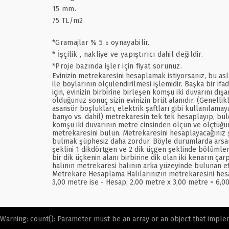
15 mm.
75 TL/m2
*Gramajlar % 5 ± oynayabilir.
* İşçilik , nakliye ve yapıştırıcı dahil değildir.
*Proje bazında işler için fiyat sorunuz.
Evinizin metrekaresini hesaplamak istiyorsanız, bu asl
ile boylarının ölçülendirilmesi işlemidir. Başka bir if
için, evinizin birbirine birleşen komşu iki duvarını d
olduğunuz sonuç sizin evinizin brüt alanıdır. (Genellik
asansör boşlukları, elektrik şaftları gibi kullanılamay
banyo vs. dahil) metrekaresin tek tek hesaplayıp, bul
komşu iki duvarının metre cinsinden ölçün ve ölçtüğünü
metrekaresini bulun. Metrekaresini hesaplayacağınız 
bulmak şüphesiz daha zordur. Böyle durumlarda arsanın ş
şeklini 1 dikdörtgen ve 2 dik üçgen şeklinde bölümler
bir dik üçkenin alanı birbirine dik olan iki kenarın çar
halının metrekaresi halının arka yüzeyinde bulunan et
Metrekare Hesaplama Halılarınızın metrekaresini hesap
3,00 metre ise - Hesap; 2,00 metre x 3,00 metre = 6,0
Warning
: count(): Parameter must be an array or an object that impl