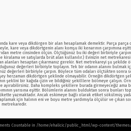
ında kare veya dikdörgen bir alan hesaplamak demektir. Parça parça oda
adeyle, kare veya dikdörtgenin alanı komşu iki kenarının çarpımına eşitt
ışarıdan metre cinsinden ölçün. Ölçtüğünüz bu iki değeri birbiriyle çar
le kiralama ve satışlarda brüt alan kullanılır.) Evinizin net metrekares
an alanları hesaptan çıkarmanız gerekir. Net metrekareyi şu şekilde ölç
duğunuz değerleri birbiriyle toplayın. Tek bir odanın alanını bulmak i
z değerleri birbiriyle çarpın. Böylece tüm odaları ölçtükten sonra son
şey herzaman dikdörtgen şeklinde olmayabilir. Örneğin dikdörtgen şek
eklini bir kağıda çizin ve bildiğiniz şekilllere bölmeye çalışın. Örneğ
e ayırabilirsiniz. Daha kompleks şekillere burada girmeyeceğiz ama bi
pımının yarısına eşittir. Bölümlerin alanını bulduktan sonra bunları top
ikette yazmaktadır. Ancak eskimeye bağlı olarak etiket sökülmüş yada
lamak için halının eni ve boyu metre yardımıyla ölçülür ve çıkan sonuç
0 metrekaredir.
ements Countable in
/home/ehalicic/public_html/wp-content/themes/e