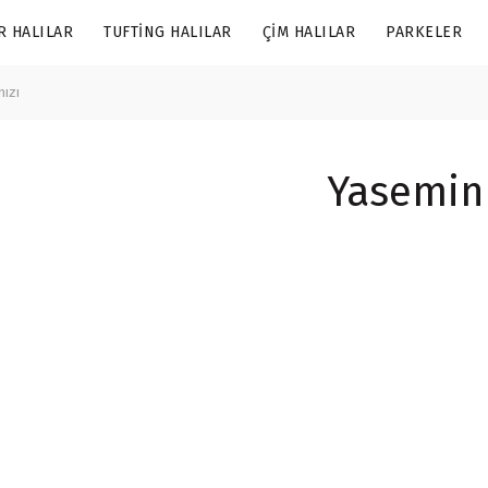
R HALILAR
TUFTING HALILAR
ÇIM HALILAR
PARKELER
mızı
Yasemin 