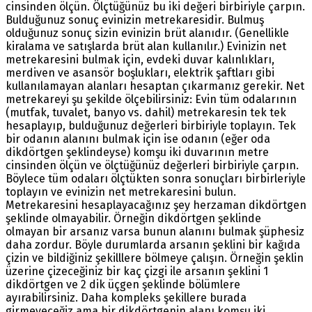
cinsinden ölçün. Ölçtüğünüz bu iki değeri birbiriyle çarpın.
Bulduğunuz sonuç evinizin metrekaresidir. Bulmuş
olduğunuz sonuç sizin evinizin brüt alanıdır. (Genellikle
kiralama ve satışlarda brüt alan kullanılır.) Evinizin net
metrekaresini bulmak için, evdeki duvar kalınlıkları,
merdiven ve asansör boşlukları, elektrik şaftları gibi
kullanılamayan alanları hesaptan çıkarmanız gerekir. Net
metrekareyi şu şekilde ölçebilirsiniz: Evin tüm odalarının
(mutfak, tuvalet, banyo vs. dahil) metrekaresin tek tek
hesaplayıp, bulduğunuz değerleri birbiriyle toplayın. Tek
bir odanın alanını bulmak için ise odanın (eğer oda
dikdörtgen şeklindeyse) komşu iki duvarının metre
cinsinden ölçün ve ölçtüğünüz değerleri birbiriyle çarpın.
Böylece tüm odaları ölçtükten sonra sonuçları birbirleriyle
toplayın ve evinizin net metrekaresini bulun.
Metrekaresini hesaplayacağınız şey herzaman dikdörtgen
şeklinde olmayabilir. Örneğin dikdörtgen şeklinde
olmayan bir arsanız varsa bunun alanını bulmak şüphesiz
daha zordur. Böyle durumlarda arsanın şeklini bir kağıda
çizin ve bildiğiniz şekilllere bölmeye çalışın. Örneğin şeklin
üzerine çizeceğiniz bir kaç çizgi ile arsanın şeklini 1
dikdörtgen ve 2 dik üçgen şeklinde bölümlere
ayırabilirsiniz. Daha kompleks şekillere burada
girmeyeceğiz ama bir dikdörtgenin alanı komşu iki