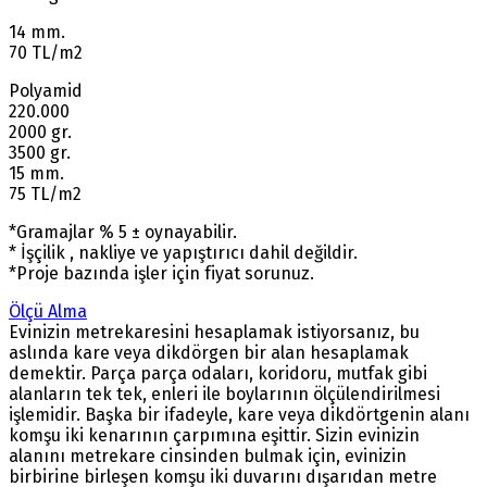
14 mm.
70 TL/m2
Polyamid
220.000
2000 gr.
3500 gr.
15 mm.
75 TL/m2
*Gramajlar % 5 ± oynayabilir.
* İşçilik , nakliye ve yapıştırıcı dahil değildir.
*Proje bazında işler için fiyat sorunuz.
Ölçü Alma
Evinizin metrekaresini hesaplamak istiyorsanız, bu
aslında kare veya dikdörgen bir alan hesaplamak
demektir. Parça parça odaları, koridoru, mutfak gibi
alanların tek tek, enleri ile boylarının ölçülendirilmesi
işlemidir. Başka bir ifadeyle, kare veya dikdörtgenin alanı
komşu iki kenarının çarpımına eşittir. Sizin evinizin
alanını metrekare cinsinden bulmak için, evinizin
birbirine birleşen komşu iki duvarını dışarıdan metre