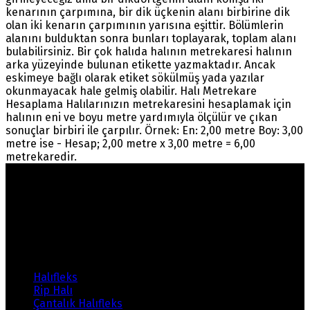
kenarının çarpımına, bir dik üçkenin alanı birbirine dik
olan iki kenarın çarpımının yarısına eşittir. Bölümlerin
alanını bulduktan sonra bunları toplayarak, toplam alanı
bulabilirsiniz. Bir çok halıda halının metrekaresi halının
arka yüzeyinde bulunan etikette yazmaktadır. Ancak
eskimeye bağlı olarak etiket sökülmüş yada yazılar
okunmayacak hale gelmiş olabilir. Halı Metrekare
Hesaplama Halılarınızın metrekaresini hesaplamak için
halının eni ve boyu metre yardımıyla ölçülür ve çıkan
sonuçlar birbiri ile çarpılır. Örnek: En: 2,00 metre Boy: 3,00
metre ise - Hesap; 2,00 metre x 3,00 metre = 6,00
metrekaredir.
Warning
: count(): Parameter must be an array or an
object that implements Countable in
/home/ehalicic/public_html/wp-
content/themes/ehalici/sidebar-footer.php
on line
14
Ürünlerimiz
Halıfleks
Rip Halı
Çantalık Halıfleks