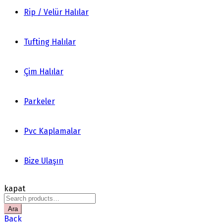
Rip / Velür Halılar
Tufting Halılar
Çim Halılar
Parkeler
Pvc Kaplamalar
Bize Ulaşın
kapat
Search
for:
Ara
Back