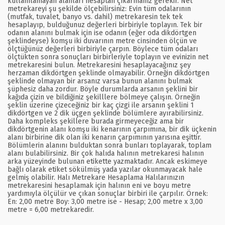
kullanılamayan alanları hesaptan çıkarmanız gerekir. Net
metrekareyi şu şekilde ölçebilirsiniz: Evin tüm odalarının
(mutfak, tuvalet, banyo vs. dahil) metrekaresin tek tek
hesaplayıp, bulduğunuz değerleri birbiriyle toplayın. Tek bir
odanın alanını bulmak için ise odanın (eğer oda dikdörtgen
şeklindeyse) komşu iki duvarının metre cinsinden ölçün ve
ölçtüğünüz değerleri birbiriyle çarpın. Böylece tüm odaları
ölçtükten sonra sonuçları birbirleriyle toplayın ve evinizin net
metrekaresini bulun. Metrekaresini hesaplayacağınız şey
herzaman dikdörtgen şeklinde olmayabilir. Örneğin dikdörtgen
şeklinde olmayan bir arsanız varsa bunun alanını bulmak
şüphesiz daha zordur. Böyle durumlarda arsanın şeklini bir
kağıda çizin ve bildiğiniz şekilllere bölmeye çalışın. Örneğin
şeklin üzerine çizeceğiniz bir kaç çizgi ile arsanın şeklini 1
dikdörtgen ve 2 dik üçgen şeklinde bölümlere ayırabilirsiniz.
Daha kompleks şekillere burada girmeyeceğiz ama bir
dikdörtgenin alanı komşu iki kenarının çarpımına, bir dik üçkenin
alanı birbirine dik olan iki kenarın çarpımının yarısına eşittir.
Bölümlerin alanını bulduktan sonra bunları toplayarak, toplam
alanı bulabilirsiniz. Bir çok halıda halının metrekaresi halının
arka yüzeyinde bulunan etikette yazmaktadır. Ancak eskimeye
bağlı olarak etiket sökülmüş yada yazılar okunmayacak hale
gelmiş olabilir. Halı Metrekare Hesaplama Halılarınızın
metrekaresini hesaplamak için halının eni ve boyu metre
yardımıyla ölçülür ve çıkan sonuçlar birbiri ile çarpılır. Örnek:
En: 2,00 metre Boy: 3,00 metre ise - Hesap; 2,00 metre x 3,00
metre = 6,00 metrekaredir.