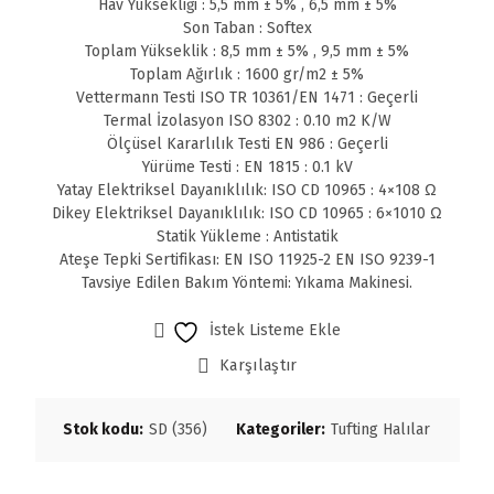
Hav Yüksekliği : 5,5 mm ± 5% , 6,5 mm ± 5%
Son Taban : Softex
Toplam Yükseklik : 8,5 mm ± 5% , 9,5 mm ± 5%
Toplam Ağırlık : 1600 gr/m2 ± 5%
Vettermann Testi ISO TR 10361/EN 1471 : Geçerli
Termal İzolasyon ISO 8302 : 0.10 m2 K/W
Ölçüsel Kararlılık Testi EN 986 : Geçerli
Yürüme Testi : EN 1815 : 0.1 kV
Yatay Elektriksel Dayanıklılık: ISO CD 10965 : 4×108 Ω
Dikey Elektriksel Dayanıklılık: ISO CD 10965 : 6×1010 Ω
Statik Yükleme : Antistatik
Ateşe Tepki Sertifikası: EN ISO 11925-2 EN ISO 9239-1
Tavsiye Edilen Bakım Yöntemi: Yıkama Makinesi.
İstek Listeme Ekle
Karşılaştır
Stok kodu:
SD (356)
Kategoriler:
Tufting Halılar