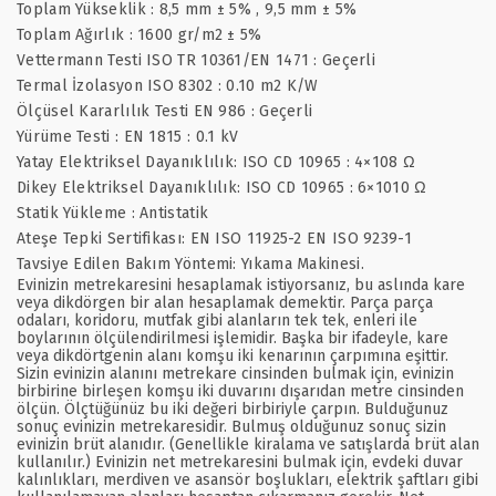
Toplam Yükseklik : 8,5 mm ± 5% , 9,5 mm ± 5%
Toplam Ağırlık : 1600 gr/m2 ± 5%
Vettermann Testi ISO TR 10361/EN 1471 : Geçerli
Termal İzolasyon ISO 8302 : 0.10 m2 K/W
Ölçüsel Kararlılık Testi EN 986 : Geçerli
Yürüme Testi : EN 1815 : 0.1 kV
Yatay Elektriksel Dayanıklılık: ISO CD 10965 : 4×108 Ω
Dikey Elektriksel Dayanıklılık: ISO CD 10965 : 6×1010 Ω
Statik Yükleme : Antistatik
Ateşe Tepki Sertifikası: EN ISO 11925-2 EN ISO 9239-1
Tavsiye Edilen Bakım Yöntemi: Yıkama Makinesi.
Evinizin metrekaresini hesaplamak istiyorsanız, bu aslında kare
veya dikdörgen bir alan hesaplamak demektir. Parça parça
odaları, koridoru, mutfak gibi alanların tek tek, enleri ile
boylarının ölçülendirilmesi işlemidir. Başka bir ifadeyle, kare
veya dikdörtgenin alanı komşu iki kenarının çarpımına eşittir.
Sizin evinizin alanını metrekare cinsinden bulmak için, evinizin
birbirine birleşen komşu iki duvarını dışarıdan metre cinsinden
ölçün. Ölçtüğünüz bu iki değeri birbiriyle çarpın. Bulduğunuz
sonuç evinizin metrekaresidir. Bulmuş olduğunuz sonuç sizin
evinizin brüt alanıdır. (Genellikle kiralama ve satışlarda brüt alan
kullanılır.) Evinizin net metrekaresini bulmak için, evdeki duvar
kalınlıkları, merdiven ve asansör boşlukları, elektrik şaftları gibi