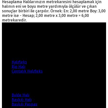
Hesaplama Halılarınızın metrekaresini hesaplamak için
halının eni ve boyu metre yardımıyla ölçülür ve çıkan
sonuçlar birbiri ile çarpılır. Örnek: En: 2,00 metre Boy: 3,00
metre ise - Hesap; 2,00 metre x 3,00 metre = 6,00
metrekaredir.
Warning
: count(): Parameter must be an array or an
object that implements Countable in
/home/ehalicic/public_html/wp-
content/themes/ehalici/sidebar-footer.php
on line
14
Ürünlerimiz
Halıfleks
Rip Halı
Çantalık Halıfleks
Ürünlerimiz
Bukle Halı
Baskılı Halı
Baskılı Paspas