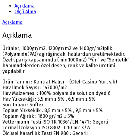
Açıklama
Ölçü Alma
Açıklama
Açıklama
Ürünler; 1000gr/m2, 1200gr/m2 ve 1400gr/m2iplik
(Polyamide(PA)) agirligindaki halılardan üretilmektedir.
Özel spariş kapsamında (min.1000m2) “Yün” ve “Sentetik”
hammadelerden özel desen, renk ve kalite üretimi
yapılabilir.
Ürün Tanımı : Kontrat Halısı – (Otel-Casino-Yurt v.b)
Hav İlmek Sayısı : 147000/m2
Hav Malzemesi : 100% polyamide solution dyed 6
Hav Yüksekliği : 5,5 mm ± 5% , 6,5 mm ± 5%
Son Taban : Softex
Toplam Yükseklik : 8,5 mm ± 5% , 9,5 mm ± 5%
Toplam Ağırlık : 1600 gr/m2 ± 5%
Vettermann Testi ISO TR 10361/EN 1471 : Geçerli
Termal İzolasyon ISO 8302 : 0.10 m2 K/W
Ölçüsel Kararlılık Testi EN 986 : Geçerli