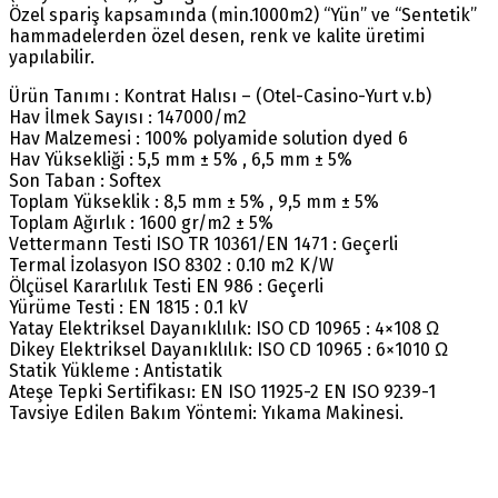
Özel spariş kapsamında (min.1000m2) “Yün” ve “Sentetik”
hammadelerden özel desen, renk ve kalite üretimi
yapılabilir.
Ürün Tanımı : Kontrat Halısı – (Otel-Casino-Yurt v.b)
Hav İlmek Sayısı : 147000/m2
Hav Malzemesi : 100% polyamide solution dyed 6
Hav Yüksekliği : 5,5 mm ± 5% , 6,5 mm ± 5%
Son Taban : Softex
Toplam Yükseklik : 8,5 mm ± 5% , 9,5 mm ± 5%
Toplam Ağırlık : 1600 gr/m2 ± 5%
Vettermann Testi ISO TR 10361/EN 1471 : Geçerli
Termal İzolasyon ISO 8302 : 0.10 m2 K/W
Ölçüsel Kararlılık Testi EN 986 : Geçerli
Yürüme Testi : EN 1815 : 0.1 kV
Yatay Elektriksel Dayanıklılık: ISO CD 10965 : 4×108 Ω
Dikey Elektriksel Dayanıklılık: ISO CD 10965 : 6×1010 Ω
Statik Yükleme : Antistatik
Ateşe Tepki Sertifikası: EN ISO 11925-2 EN ISO 9239-1
Tavsiye Edilen Bakım Yöntemi: Yıkama Makinesi.