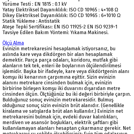
Yürüme Testi : EN 1815 : 0.1 kV
Yatay Elektriksel Dayanıklılık: ISO CD 10965 : 4×108 Ω
Dikey Elektriksel Dayanıklılık: ISO CD 10965 : 6×1010 Ω
Statik Yükleme : Antistatik
Ateşe Tepki Sertifikası: EN ISO 11925-2 EN ISO 9239-1
Tavsiye Edilen Bakım Yöntemi: Yıkama Makinesi.
Ölçü Alma
Evinizin metrekaresini hesaplamak istiyorsanız, bu
aslında kare veya dikdörgen bir alan hesaplamak
demektir. Parça parça odaları, koridoru, mutfak gibi
alanların tek tek, enleri ile boylarının ölçülendirilmesi
işlemidir. Başka bir ifadeyle, kare veya dikdörtgenin alanı
komşu iki kenarının çarpımına eşittir. Sizin evinizin
alanını metrekare cinsinden bulmak için, evinizin
birbirine birleşen komşu iki duvarını dışarıdan metre
cinsinden ölçün. Ölçtüğünüz bu iki değeri birbiriyle çarpın.
Bulduğunuz sonuç evinizin metrekaresidir. Bulmuş
olduğunuz sonuç sizin evinizin brüt alanıdır. (Genellikle
kiralama ve satışlarda brüt alan kullanılır.) Evinizin net
metrekaresini bulmak için, evdeki duvar kalınlıkları,
merdiven ve asansör boşlukları, elektrik şaftları gibi
kullanılamayan alanları hesaptan çıkarmanız gerekir. Net
metrekareyi şu şekilde ölçebilirsiniz: Evin tüm odalarının