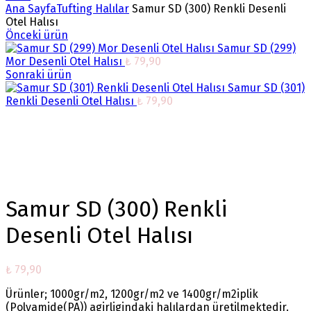
Ana Sayfa
Tufting Halılar
Samur SD (300) Renkli Desenli
Otel Halısı
Önceki ürün
Samur SD (299)
Mor Desenli Otel Halısı
₺
79,90
Sonraki ürün
Samur SD (301)
Renkli Desenli Otel Halısı
₺
79,90
Büyütmek için tıklayın
Samur SD (300) Renkli
Desenli Otel Halısı
₺
79,90
Ürünler; 1000gr/m2, 1200gr/m2 ve 1400gr/m2iplik
(Polyamide(PA)) agirligindaki halılardan üretilmektedir.