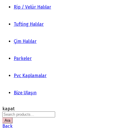
Rip / Velür Halılar
Tufting Halılar
Çim Halılar
Parkeler
Pvc Kaplamalar
Bize Ulaşın
kapat
Search
for:
Ara
Back