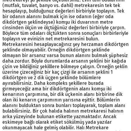
(mutfak, tuvalet, banyo vs. dahil) metrekaresin tek tek
hesaplayıp, bulduğunuz değerleri birbiriyle toplayın. Tek
bir odanın alanını bulmak için ise odanın (eğer oda
dikdörtgen şeklindeyse) komşu iki duvarının metre
cinsinden ölçün ve ölçtüğünüz değerleri birbiriyle çarpın.
Böylece tüm odaları ölçtükten sonra sonuçları birbirleriyle
toplayın ve evinizin net metrekaresini bulun.
Metrekaresini hesaplayacağınız şey herzaman dikdörtgen
şeklinde olmayabilir. Örneğin dikdörtgen şeklinde
olmayan bir arsanız varsa bunun alanını bulmak şüphesiz
daha zordur. Böyle durumlarda arsanın şeklini bir kağıda
çizin ve bildiğiniz şekilllere bölmeye çalışın. Örneğin şeklin
üzerine çizeceğiniz bir kaç çizgi ile arsanın şeklini 1
dikdörtgen ve 2 dik üçgen şeklinde bölümlere
ayırabilirsiniz. Daha kompleks şekillere burada
girmeyeceğiz ama bir dikdörtgenin alanı komşu iki
kenarının çarpımına, bir dik üçkenin alanı birbirine dik
olan iki kenarın çarpımının yarısına eşittir. Bölümlerin
alanını bulduktan sonra bunları toplayarak, toplam alanı
bulabilirsiniz. Bir çok halıda halının metrekaresi halının
arka yüzeyinde bulunan etikette yazmaktadır. Ancak
eskimeye bağlı olarak etiket sökülmüş yada yazılar
okunmayacak hale gelmiş olabilir. Halı Metrekare