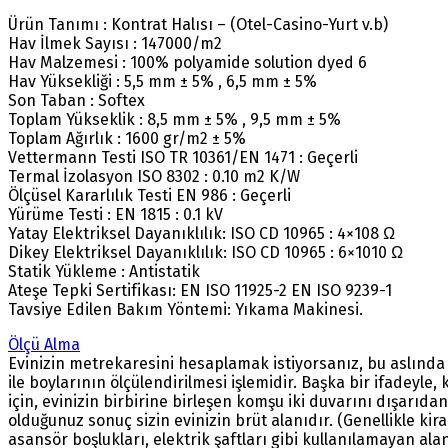
Ürün Tanımı : Kontrat Halısı – (Otel-Casino-Yurt v.b)
Hav İlmek Sayısı : 147000/m2
Hav Malzemesi : 100% polyamide solution dyed 6
Hav Yüksekliği : 5,5 mm ± 5% , 6,5 mm ± 5%
Son Taban : Softex
Toplam Yükseklik : 8,5 mm ± 5% , 9,5 mm ± 5%
Toplam Ağırlık : 1600 gr/m2 ± 5%
Vettermann Testi ISO TR 10361/EN 1471 : Geçerli
Termal İzolasyon ISO 8302 : 0.10 m2 K/W
Ölçüsel Kararlılık Testi EN 986 : Geçerli
Yürüme Testi : EN 1815 : 0.1 kV
Yatay Elektriksel Dayanıklılık: ISO CD 10965 : 4×108 Ω
Dikey Elektriksel Dayanıklılık: ISO CD 10965 : 6×1010 Ω
Statik Yükleme : Antistatik
Ateşe Tepki Sertifikası: EN ISO 11925-2 EN ISO 9239-1
Tavsiye Edilen Bakım Yöntemi: Yıkama Makinesi.
Ölçü Alma
Evinizin metrekaresini hesaplamak istiyorsanız, bu aslında 
ile boylarının ölçülendirilmesi işlemidir. Başka bir ifadeyl
için, evinizin birbirine birleşen komşu iki duvarını dışarıd
olduğunuz sonuç sizin evinizin brüt alanıdır. (Genellikle kir
asansör boşlukları, elektrik şaftları gibi kullanılamayan al