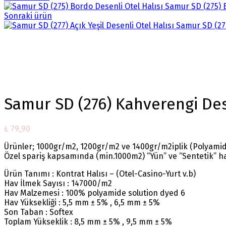
Samur SD (275) 
Sonraki ürün
Samur SD (277
Büyütmek için tıklayın
Samur SD (276) Kahverengi Des
₺
79,90
Ürünler; 1000gr/m2, 1200gr/m2 ve 1400gr/m2iplik (Polyamide
Özel spariş kapsamında (min.1000m2) “Yün” ve “Sentetik” ha
Ürün Tanımı : Kontrat Halısı – (Otel-Casino-Yurt v.b)
Hav İlmek Sayısı : 147000/m2
Hav Malzemesi : 100% polyamide solution dyed 6
Hav Yüksekliği : 5,5 mm ± 5% , 6,5 mm ± 5%
Son Taban : Softex
Toplam Yükseklik : 8,5 mm ± 5% , 9,5 mm ± 5%