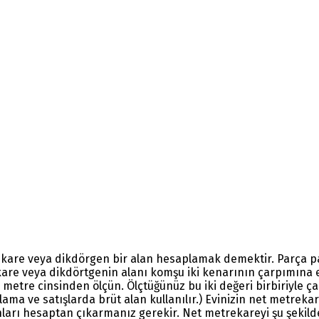
kare veya dikdörgen bir alan hesaplamak demektir. Parça parç
e, kare veya dikdörtgenin alanı komşu iki kenarının çarpımına 
an metre cinsinden ölçün. Ölçtüğünüz bu iki değeri birbiriyle
alama ve satışlarda brüt alan kullanılır.) Evinizin net metreka
anları hesaptan çıkarmanız gerekir. Net metrekareyi şu şekilde