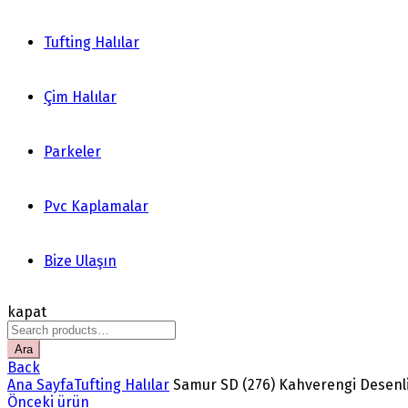
Tufting Halılar
Çim Halılar
Parkeler
Pvc Kaplamalar
Bize Ulaşın
kapat
Search
for:
Ara
Back
Ana Sayfa
Tufting Halılar
Samur SD (276) Kahverengi Desenli 
Önceki ürün