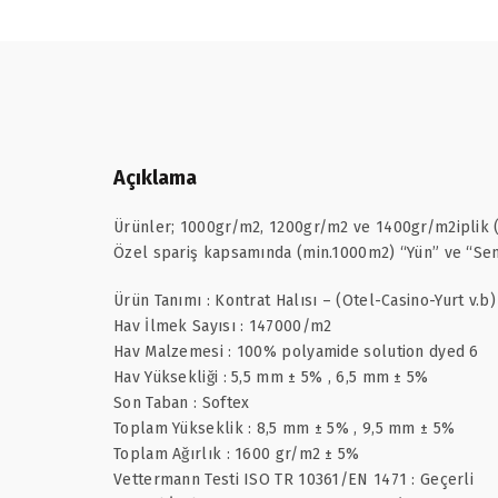
Açıklama
Ürünler; 1000gr/m2, 1200gr/m2 ve 1400gr/m2iplik (P
Özel spariş kapsamında (min.1000m2) “Yün” ve “Sent
Ürün Tanımı : Kontrat Halısı – (Otel-Casino-Yurt v.b)
Hav İlmek Sayısı : 147000/m2
Hav Malzemesi : 100% polyamide solution dyed 6
Hav Yüksekliği : 5,5 mm ± 5% , 6,5 mm ± 5%
Son Taban : Softex
Toplam Yükseklik : 8,5 mm ± 5% , 9,5 mm ± 5%
Toplam Ağırlık : 1600 gr/m2 ± 5%
Vettermann Testi ISO TR 10361/EN 1471 : Geçerli