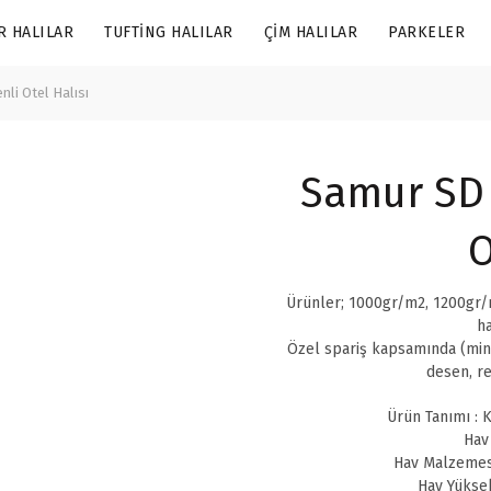
R HALILAR
TUFTING HALILAR
ÇIM HALILAR
PARKELER
li Otel Halısı
Samur SD 
O
Ürünler; 1000gr/m2, 1200gr/m
ha
Özel spariş kapsamında (min
desen, re
Ürün Tanımı : K
Hav
Hav Malzemes
Hav Yüksek