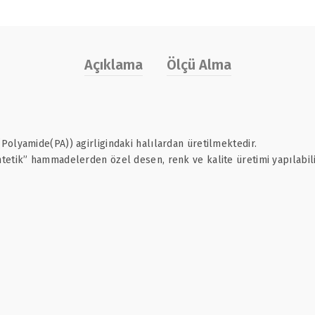
Açıklama
Ölçü Alma
olyamide(PA)) agirligindaki halılardan üretilmektedir.
etik” hammadelerden özel desen, renk ve kalite üretimi yapılabili