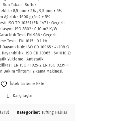
Son Taban : Softex
eklik : 8,5 mm ± 5% , 9,5 mm ± 5%
m Ağırlık : 1600 gr/m2 ± 5%
sti ISO TR 10361/EN 1471 : Geçerli
olasyon ISO 8302 : 0.10 m2 K/W
ararlılık Testi EN 986 : Geçerli
me Testi : EN 1815 : 0.1 kV
l Dayanıklılık: ISO CD 10965 : 4×108 Ω
l Dayanıklılık: ISO CD 10965 : 6×1010 Ω
atik Yükleme : Antistatik
tifikası: EN ISO 11925-2 EN ISO 9239-1
en Bakım Yöntemi: Yıkama Makinesi.
İstek Listeme Ekle
Karşılaştır
(218)
Kategoriler:
Tufting Halılar