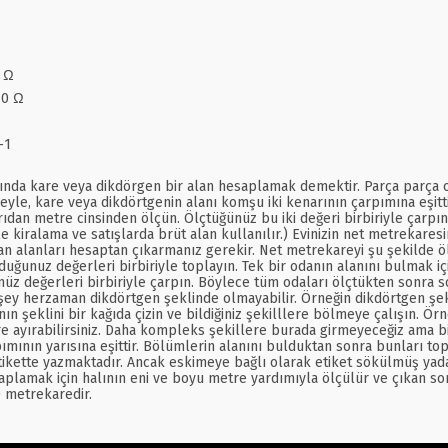
8 Ω
10 Ω
-1
ında kare veya dikdörgen bir alan hesaplamak demektir. Parça parça oda
adeyle, kare veya dikdörtgenin alanı komşu iki kenarının çarpımına eşitt
ışarıdan metre cinsinden ölçün. Ölçtüğünüz bu iki değeri birbiriyle çar
le kiralama ve satışlarda brüt alan kullanılır.) Evinizin net metrekares
an alanları hesaptan çıkarmanız gerekir. Net metrekareyi şu şekilde ölç
duğunuz değerleri birbiriyle toplayın. Tek bir odanın alanını bulmak i
z değerleri birbiriyle çarpın. Böylece tüm odaları ölçtükten sonra son
şey herzaman dikdörtgen şeklinde olmayabilir. Örneğin dikdörtgen şek
eklini bir kağıda çizin ve bildiğiniz şekilllere bölmeye çalışın. Örneğ
e ayırabilirsiniz. Daha kompleks şekillere burada girmeyeceğiz ama bi
pımının yarısına eşittir. Bölümlerin alanını bulduktan sonra bunları top
ikette yazmaktadır. Ancak eskimeye bağlı olarak etiket sökülmüş yada
lamak için halının eni ve boyu metre yardımıyla ölçülür ve çıkan sonuç
0 metrekaredir.