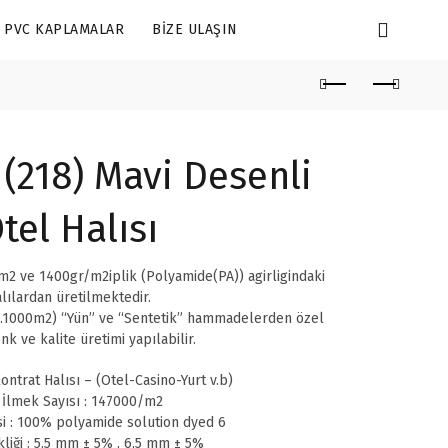
PVC KAPLAMALAR
BIZE ULAŞIN
(218) Mavi Desenli
tel Halısı
2 ve 1400gr/m2iplik (Polyamide(PA)) agirligindaki
lılardan üretilmektedir.
.1000m2) “Yün” ve “Sentetik” hammadelerden özel
nk ve kalite üretimi yapılabilir.
ontrat Halısı – (Otel-Casino-Yurt v.b)
 İlmek Sayısı : 147000/m2
i : 100% polyamide solution dyed 6
liği : 5,5 mm ± 5% , 6,5 mm ± 5%