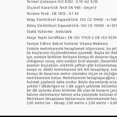
Termal İzolasyon ISO 8302 : 0.10 m2 K/W
Ölçüsel Kararlılık Testi EN 986 : Geçerli
Yürüme Testi : EN 1815 : 0.1 kV
Yatay Elektriksel Dayanıklılık: ISO CD 10965 : 4×10
Dikey Elektriksel Dayanıklılık: ISO CD 10965 : 6×10
Statik Yükleme : Antistatik
Ateşe Tepki Sertifikası: EN ISO 11925-2 EN ISO 9239
Tavsiye Edilen Bakım Yöntemi: Yıkama Makinesi.
Evinizin metrekaresini hesaplamak istiyorsanız, bu asl
ile boylarının ölçülendirilmesi işlemidir. Başka bir if
için, evinizin birbirine birleşen komşu iki duvarını d
olduğunuz sonuç sizin evinizin brüt alanıdır. (Genellik
asansör boşlukları, elektrik şaftları gibi kullanılamay
banyo vs. dahil) metrekaresin tek tek hesaplayıp, bul
komşu iki duvarının metre cinsinden ölçün ve ölçtüğünü
metrekaresini bulun. Metrekaresini hesaplayacağınız 
bulmak şüphesiz daha zordur. Böyle durumlarda arsanın ş
şeklini 1 dikdörtgen ve 2 dik üçgen şeklinde bölümler
bir dik üçkenin alanı birbirine dik olan iki kenarın çar
halının metrekaresi halının arka yüzeyinde bulunan et
Metrekare Hesaplama Halılarınızın metrekaresini hesap
3,00 metre ise - Hesap; 2,00 metre x 3,00 metre = 6,0