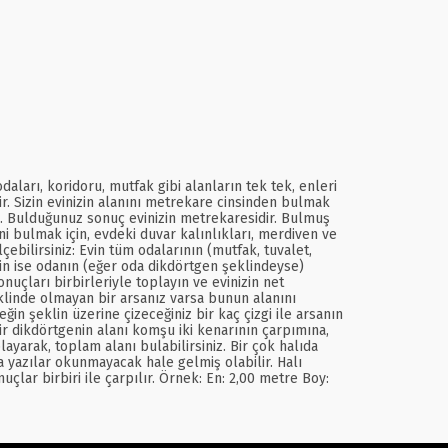
ları, koridoru, mutfak gibi alanların tek tek, enleri
ir. Sizin evinizin alanını metrekare cinsinden bulmak
pın. Bulduğunuz sonuç evinizin metrekaresidir. Bulmuş
ini bulmak için, evdeki duvar kalınlıkları, merdiven ve
ebilirsiniz: Evin tüm odalarının (mutfak, tuvalet,
çin ise odanın (eğer oda dikdörtgen şeklindeyse)
uçları birbirleriyle toplayın ve evinizin net
linde olmayan bir arsanız varsa bunun alanını
in şeklin üzerine çizeceğiniz bir kaç çizgi ile arsanın
r dikdörtgenin alanı komşu iki kenarının çarpımına,
layarak, toplam alanı bulabilirsiniz. Bir çok halıda
 yazılar okunmayacak hale gelmiş olabilir. Halı
lar birbiri ile çarpılır. Örnek: En: 2,00 metre Boy: