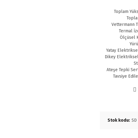
Toplam Yüks
Topla
Vettermann Te
Termal İz
Ölçüsel K
Yürü
Yatay Elektrikse
Dikey Elektrikse
St
Ateşe Tepki Ser
Tavsiye Edil
Stok kodu:
SD 