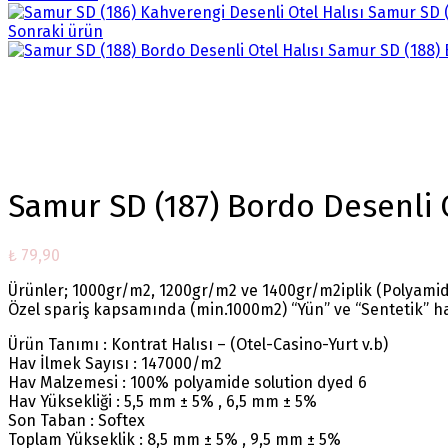
Samur SD (
Sonraki ürün
Samur SD (188) 
Büyütmek için tıklayın
Samur SD (187) Bordo Desenli O
₺
79,90
Ürünler; 1000gr/m2, 1200gr/m2 ve 1400gr/m2iplik (Polyamide
Özel spariş kapsamında (min.1000m2) “Yün” ve “Sentetik” ha
Ürün Tanımı : Kontrat Halısı – (Otel-Casino-Yurt v.b)
Hav İlmek Sayısı : 147000/m2
Hav Malzemesi : 100% polyamide solution dyed 6
Hav Yüksekliği : 5,5 mm ± 5% , 6,5 mm ± 5%
Son Taban : Softex
Toplam Yükseklik : 8,5 mm ± 5% , 9,5 mm ± 5%