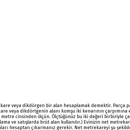
kare veya dikdörgen bir alan hesaplamak demektir. Parça parç
e, kare veya dikdörtgenin alanı komşu iki kenarının çarpımına 
an metre cinsinden ölçün. Ölçtüğünüz bu iki değeri birbiriyle
alama ve satışlarda brüt alan kullanılır.) Evinizin net metreka
anları hesaptan çıkarmanız gerekir. Net metrekareyi şu şekilde