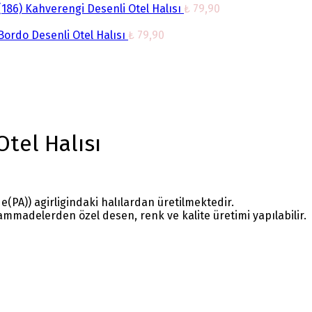
186) Kahverengi Desenli Otel Halısı
₺
79,90
Bordo Desenli Otel Halısı
₺
79,90
tel Halısı
(PA)) agirligindaki halılardan üretilmektedir.
mmadelerden özel desen, renk ve kalite üretimi yapılabilir.