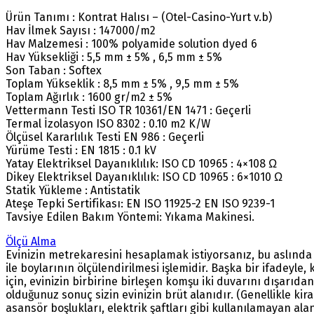
Ürün Tanımı : Kontrat Halısı – (Otel-Casino-Yurt v.b)
Hav İlmek Sayısı : 147000/m2
Hav Malzemesi : 100% polyamide solution dyed 6
Hav Yüksekliği : 5,5 mm ± 5% , 6,5 mm ± 5%
Son Taban : Softex
Toplam Yükseklik : 8,5 mm ± 5% , 9,5 mm ± 5%
Toplam Ağırlık : 1600 gr/m2 ± 5%
Vettermann Testi ISO TR 10361/EN 1471 : Geçerli
Termal İzolasyon ISO 8302 : 0.10 m2 K/W
Ölçüsel Kararlılık Testi EN 986 : Geçerli
Yürüme Testi : EN 1815 : 0.1 kV
Yatay Elektriksel Dayanıklılık: ISO CD 10965 : 4×108 Ω
Dikey Elektriksel Dayanıklılık: ISO CD 10965 : 6×1010 Ω
Statik Yükleme : Antistatik
Ateşe Tepki Sertifikası: EN ISO 11925-2 EN ISO 9239-1
Tavsiye Edilen Bakım Yöntemi: Yıkama Makinesi.
Ölçü Alma
Evinizin metrekaresini hesaplamak istiyorsanız, bu aslında 
ile boylarının ölçülendirilmesi işlemidir. Başka bir ifadeyl
için, evinizin birbirine birleşen komşu iki duvarını dışarıd
olduğunuz sonuç sizin evinizin brüt alanıdır. (Genellikle kir
asansör boşlukları, elektrik şaftları gibi kullanılamayan al