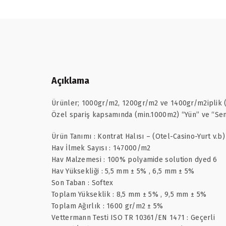
Açıklama
Ürünler; 1000gr/m2, 1200gr/m2 ve 1400gr/m2iplik (P
Özel spariş kapsamında (min.1000m2) “Yün” ve “Sent
Ürün Tanımı : Kontrat Halısı – (Otel-Casino-Yurt v.b)
Hav İlmek Sayısı : 147000/m2
Hav Malzemesi : 100% polyamide solution dyed 6
Hav Yüksekliği : 5,5 mm ± 5% , 6,5 mm ± 5%
Son Taban : Softex
Toplam Yükseklik : 8,5 mm ± 5% , 9,5 mm ± 5%
Toplam Ağırlık : 1600 gr/m2 ± 5%
Vettermann Testi ISO TR 10361/EN 1471 : Geçerli