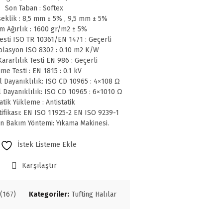
Son Taban : Softex
eklik : 8,5 mm ± 5% , 9,5 mm ± 5%
m Ağırlık : 1600 gr/m2 ± 5%
sti ISO TR 10361/EN 1471 : Geçerli
olasyon ISO 8302 : 0.10 m2 K/W
ararlılık Testi EN 986 : Geçerli
me Testi : EN 1815 : 0.1 kV
l Dayanıklılık: ISO CD 10965 : 4×108 Ω
l Dayanıklılık: ISO CD 10965 : 6×1010 Ω
atik Yükleme : Antistatik
tifikası: EN ISO 11925-2 EN ISO 9239-1
en Bakım Yöntemi: Yıkama Makinesi.
İstek Listeme Ekle
Karşılaştır
(167)
Kategoriler:
Tufting Halılar