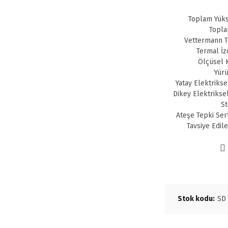
Toplam Yüks
Topla
Vettermann Te
Termal İz
Ölçüsel K
Yürü
Yatay Elektrikse
Dikey Elektrikse
St
Ateşe Tepki Ser
Tavsiye Edil
Stok kodu:
SD 