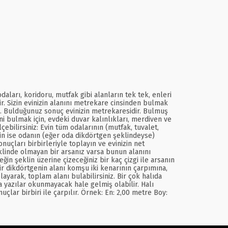
ları, koridoru, mutfak gibi alanların tek tek, enleri
ir. Sizin evinizin alanını metrekare cinsinden bulmak
pın. Bulduğunuz sonuç evinizin metrekaresidir. Bulmuş
ini bulmak için, evdeki duvar kalınlıkları, merdiven ve
ebilirsiniz: Evin tüm odalarının (mutfak, tuvalet,
çin ise odanın (eğer oda dikdörtgen şeklindeyse)
uçları birbirleriyle toplayın ve evinizin net
linde olmayan bir arsanız varsa bunun alanını
in şeklin üzerine çizeceğiniz bir kaç çizgi ile arsanın
r dikdörtgenin alanı komşu iki kenarının çarpımına,
layarak, toplam alanı bulabilirsiniz. Bir çok halıda
 yazılar okunmayacak hale gelmiş olabilir. Halı
lar birbiri ile çarpılır. Örnek: En: 2,00 metre Boy: