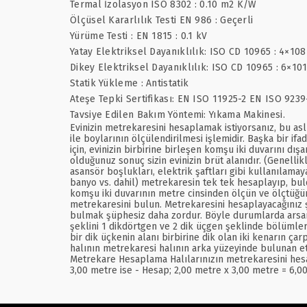
Termal İzolasyon ISO 8302 : 0.10 m2 K/W
Ölçüsel Kararlılık Testi EN 986 : Geçerli
Yürüme Testi : EN 1815 : 0.1 kV
Yatay Elektriksel Dayanıklılık: ISO CD 10965 : 4×10
Dikey Elektriksel Dayanıklılık: ISO CD 10965 : 6×10
Statik Yükleme : Antistatik
Ateşe Tepki Sertifikası: EN ISO 11925-2 EN ISO 9239
Tavsiye Edilen Bakım Yöntemi: Yıkama Makinesi.
Evinizin metrekaresini hesaplamak istiyorsanız, bu asl
ile boylarının ölçülendirilmesi işlemidir. Başka bir if
için, evinizin birbirine birleşen komşu iki duvarını d
olduğunuz sonuç sizin evinizin brüt alanıdır. (Genellik
asansör boşlukları, elektrik şaftları gibi kullanılamay
banyo vs. dahil) metrekaresin tek tek hesaplayıp, bul
komşu iki duvarının metre cinsinden ölçün ve ölçtüğünü
metrekaresini bulun. Metrekaresini hesaplayacağınız 
bulmak şüphesiz daha zordur. Böyle durumlarda arsanın ş
şeklini 1 dikdörtgen ve 2 dik üçgen şeklinde bölümler
bir dik üçkenin alanı birbirine dik olan iki kenarın çar
halının metrekaresi halının arka yüzeyinde bulunan et
Metrekare Hesaplama Halılarınızın metrekaresini hesap
3,00 metre ise - Hesap; 2,00 metre x 3,00 metre = 6,0