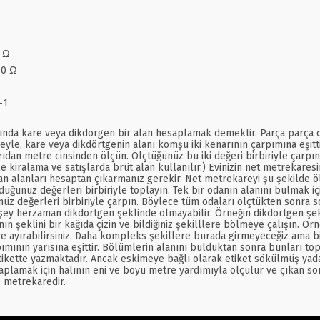
8 Ω
10 Ω
-1
ında kare veya dikdörgen bir alan hesaplamak demektir. Parça parça oda
adeyle, kare veya dikdörtgenin alanı komşu iki kenarının çarpımına eşitt
ışarıdan metre cinsinden ölçün. Ölçtüğünüz bu iki değeri birbiriyle çar
le kiralama ve satışlarda brüt alan kullanılır.) Evinizin net metrekares
an alanları hesaptan çıkarmanız gerekir. Net metrekareyi şu şekilde ölç
duğunuz değerleri birbiriyle toplayın. Tek bir odanın alanını bulmak i
z değerleri birbiriyle çarpın. Böylece tüm odaları ölçtükten sonra son
şey herzaman dikdörtgen şeklinde olmayabilir. Örneğin dikdörtgen şek
eklini bir kağıda çizin ve bildiğiniz şekilllere bölmeye çalışın. Örneğ
e ayırabilirsiniz. Daha kompleks şekillere burada girmeyeceğiz ama bi
pımının yarısına eşittir. Bölümlerin alanını bulduktan sonra bunları top
ikette yazmaktadır. Ancak eskimeye bağlı olarak etiket sökülmüş yada
lamak için halının eni ve boyu metre yardımıyla ölçülür ve çıkan sonuç
0 metrekaredir.