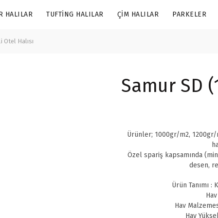
R HALILAR
TUFTING HALILAR
ÇIM HALILAR
PARKELER
 Otel Halısı
Samur SD (1
Ürünler; 1000gr/m2, 1200gr/m
ha
Özel spariş kapsamında (min
desen, re
Ürün Tanımı : K
Hav
Hav Malzemes
Hav Yüksek