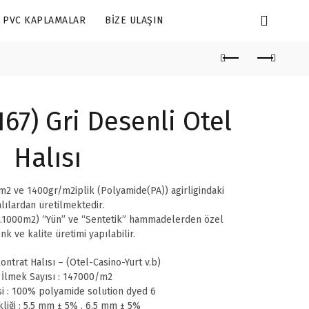
PVC KAPLAMALAR
BIZE ULAŞIN
67) Gri Desenli Otel
Halısı
2 ve 1400gr/m2iplik (Polyamide(PA)) agirligindaki
lılardan üretilmektedir.
.1000m2) “Yün” ve “Sentetik” hammadelerden özel
nk ve kalite üretimi yapılabilir.
ontrat Halısı – (Otel-Casino-Yurt v.b)
 İlmek Sayısı : 147000/m2
i : 100% polyamide solution dyed 6
liği : 5,5 mm ± 5% , 6,5 mm ± 5%