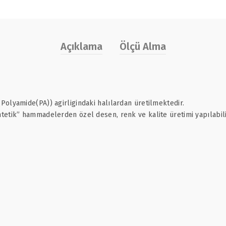
Açıklama
Ölçü Alma
olyamide(PA)) agirligindaki halılardan üretilmektedir.
etik” hammadelerden özel desen, renk ve kalite üretimi yapılabili