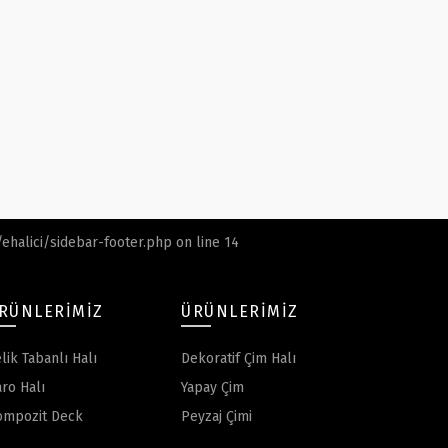
halici/sidebar-footer.php
on line
14
RÜNLERIMIZ
ÜRÜNLERIMIZ
lik Tabanlı Halı
Dekoratif Çim Halı
ro Halı
Yapay Çim
ompozit Deck
Peyzaj Çimi