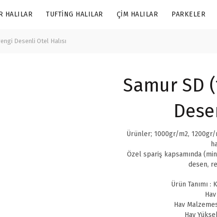
R HALILAR
TUFTING HALILAR
ÇIM HALILAR
PARKELER
engi Desenli Otel Halısı
Samur SD (
Desen
Ürünler; 1000gr/m2, 1200gr/m
ha
Özel spariş kapsamında (min
desen, re
Ürün Tanımı : K
Hav
Hav Malzemes
Hav Yüksek