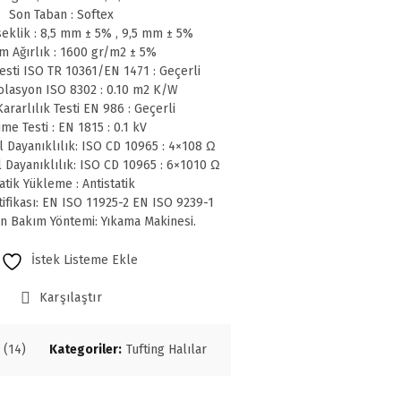
Son Taban : Softex
eklik : 8,5 mm ± 5% , 9,5 mm ± 5%
m Ağırlık : 1600 gr/m2 ± 5%
sti ISO TR 10361/EN 1471 : Geçerli
olasyon ISO 8302 : 0.10 m2 K/W
ararlılık Testi EN 986 : Geçerli
me Testi : EN 1815 : 0.1 kV
l Dayanıklılık: ISO CD 10965 : 4×108 Ω
l Dayanıklılık: ISO CD 10965 : 6×1010 Ω
atik Yükleme : Antistatik
tifikası: EN ISO 11925-2 EN ISO 9239-1
en Bakım Yöntemi: Yıkama Makinesi.
İstek Listeme Ekle
Karşılaştır
 (14)
Kategoriler:
Tufting Halılar