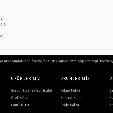
8 Ω
10 Ω
-1
ements Countable in
/home/ehalicic/public_html/wp-content/themes/e
ÜRÜNLERIMIZ
ÜRÜNLERIMIZ
Ü
Scrool Tipsheared Halılar
Tekne Halısı
Çe
Otel Halısı
Kontrat Halısı
Ka
Cami Halısı
Proje Halısı
K