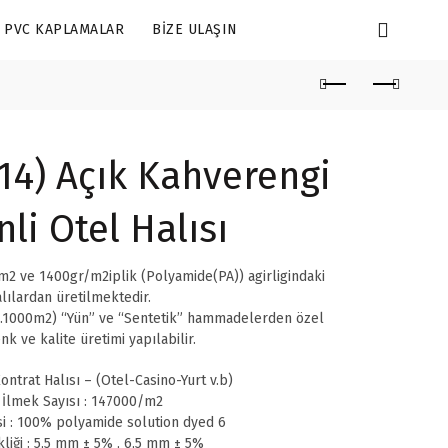
PVC KAPLAMALAR
BIZE ULAŞIN
14) Açık Kahverengi
li Otel Halısı
2 ve 1400gr/m2iplik (Polyamide(PA)) agirligindaki
lılardan üretilmektedir.
.1000m2) “Yün” ve “Sentetik” hammadelerden özel
nk ve kalite üretimi yapılabilir.
ontrat Halısı – (Otel-Casino-Yurt v.b)
 İlmek Sayısı : 147000/m2
i : 100% polyamide solution dyed 6
liği : 5,5 mm ± 5% , 6,5 mm ± 5%