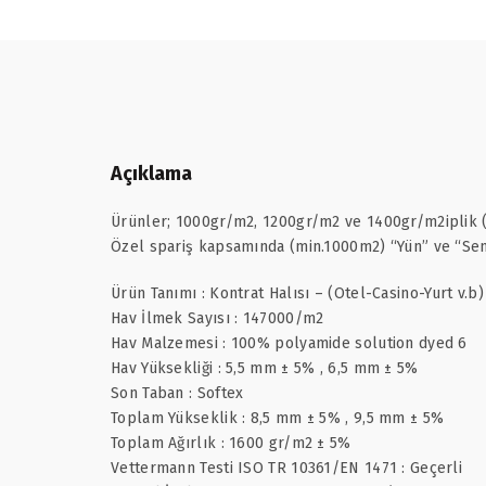
Açıklama
Ürünler; 1000gr/m2, 1200gr/m2 ve 1400gr/m2iplik (P
Özel spariş kapsamında (min.1000m2) “Yün” ve “Sent
Ürün Tanımı : Kontrat Halısı – (Otel-Casino-Yurt v.b)
Hav İlmek Sayısı : 147000/m2
Hav Malzemesi : 100% polyamide solution dyed 6
Hav Yüksekliği : 5,5 mm ± 5% , 6,5 mm ± 5%
Son Taban : Softex
Toplam Yükseklik : 8,5 mm ± 5% , 9,5 mm ± 5%
Toplam Ağırlık : 1600 gr/m2 ± 5%
Vettermann Testi ISO TR 10361/EN 1471 : Geçerli