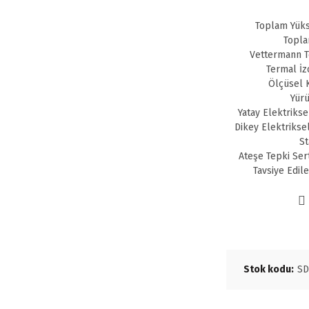
Toplam Yüks
Topla
Vettermann Te
Termal İz
Ölçüsel K
Yürü
Yatay Elektrikse
Dikey Elektrikse
St
Ateşe Tepki Ser
Tavsiye Edil
Stok kodu:
SD