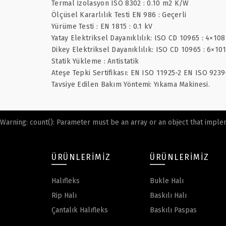
Termal İzolasyon ISO 8302 : 0.10 m2 K/W
Ölçüsel Kararlılık Testi EN 986 : Geçerli
Yürüme Testi : EN 1815 : 0.1 kV
Yatay Elektriksel Dayanıklılık: ISO CD 10965 : 4×10
Dikey Elektriksel Dayanıklılık: ISO CD 10965 : 6×10
Statik Yükleme : Antistatik
Ateşe Tepki Sertifikası: EN ISO 11925-2 EN ISO 9239
Tavsiye Edilen Bakım Yöntemi: Yıkama Makinesi.
Warning
: count(): Parameter must be an array or an object that impl
ÜRÜNLERIMIZ
ÜRÜNLERIMIZ
Halıfleks
Bukle Halı
Rip Halı
Baskılı Halı
Çantalık Halıfleks
Baskılı Paspas