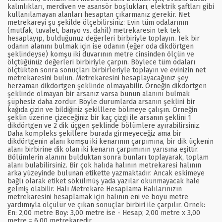
kalınlıkları, merdiven ve asansör boşlukları, elektrik şaftları gibi
kullanılamayan alanları hesaptan çıkarmanız gerekir. Net
metrekareyi şu şekilde ölçebilirsiniz: Evin tüm odalarının
(mutfak, tuvalet, banyo vs. dahil) metrekaresin tek tek
hesaplayıp, bulduğunuz değerleri birbiriyle toplayın. Tek bir
odanın alanını bulmak için ise odanın (eğer oda dikdörtgen
şeklindeyse) komşu iki duvarının metre cinsinden ölçün ve
ölçtüğünüz değerleri birbiriyle çarpın. Böylece tüm odaları
ölçtükten sonra sonuçları birbirleriyle toplayın ve evinizin net
metrekaresini bulun. Metrekaresini hesaplayacağınız şey
herzaman dikdörtgen şeklinde olmayabilir. Örneğin dikdörtgen
şeklinde olmayan bir arsanız varsa bunun alanını bulmak
şüphesiz daha zordur. Böyle durumlarda arsanın şeklini bir
kağıda çizin ve bildiğiniz şekilllere bölmeye çalışın. Örneğin
şeklin üzerine çizeceğiniz bir kaç çizgi ile arsanın şeklini 1
dikdörtgen ve 2 dik üçgen şeklinde bölümlere ayırabilirsiniz.
Daha kompleks şekillere burada girmeyeceğiz ama bir
dikdörtgenin alanı komşu iki kenarının çarpımına, bir dik üçkenin
alanı birbirine dik olan iki kenarın çarpımının yarısına eşittir.
Bölümlerin alanını bulduktan sonra bunları toplayarak, toplam
alanı bulabilirsiniz. Bir çok halıda halının metrekaresi halının
arka yüzeyinde bulunan etikette yazmaktadır. Ancak eskimeye
bağlı olarak etiket sökülmüş yada yazılar okunmayacak hale
gelmiş olabilir. Halı Metrekare Hesaplama Halılarınızın
metrekaresini hesaplamak için halının eni ve boyu metre
yardımıyla ölçülür ve çıkan sonuçlar birbiri ile çarpılır. Örnek:
En: 2,00 metre Boy: 3,00 metre ise - Hesap; 2,00 metre x 3,00
metre = 6,00 metrekaredir.