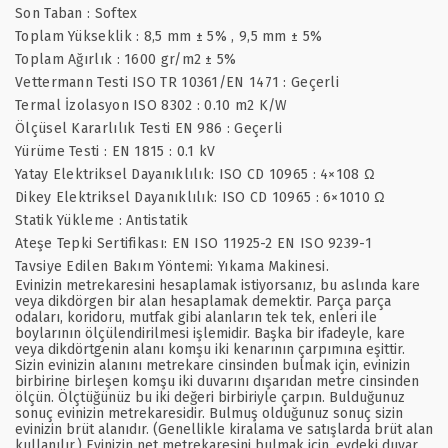
Son Taban : Softex
Toplam Yükseklik : 8,5 mm ± 5% , 9,5 mm ± 5%
Toplam Ağırlık : 1600 gr/m2 ± 5%
Vettermann Testi ISO TR 10361/EN 1471 : Geçerli
Termal İzolasyon ISO 8302 : 0.10 m2 K/W
Ölçüsel Kararlılık Testi EN 986 : Geçerli
Yürüme Testi : EN 1815 : 0.1 kV
Yatay Elektriksel Dayanıklılık: ISO CD 10965 : 4×108 Ω
Dikey Elektriksel Dayanıklılık: ISO CD 10965 : 6×1010 Ω
Statik Yükleme : Antistatik
Ateşe Tepki Sertifikası: EN ISO 11925-2 EN ISO 9239-1
Tavsiye Edilen Bakım Yöntemi: Yıkama Makinesi.
Evinizin metrekaresini hesaplamak istiyorsanız, bu aslında kare
veya dikdörgen bir alan hesaplamak demektir. Parça parça
odaları, koridoru, mutfak gibi alanların tek tek, enleri ile
boylarının ölçülendirilmesi işlemidir. Başka bir ifadeyle, kare
veya dikdörtgenin alanı komşu iki kenarının çarpımına eşittir.
Sizin evinizin alanını metrekare cinsinden bulmak için, evinizin
birbirine birleşen komşu iki duvarını dışarıdan metre cinsinden
ölçün. Ölçtüğünüz bu iki değeri birbiriyle çarpın. Bulduğunuz
sonuç evinizin metrekaresidir. Bulmuş olduğunuz sonuç sizin
evinizin brüt alanıdır. (Genellikle kiralama ve satışlarda brüt alan
kullanılır.) Evinizin net metrekaresini bulmak için, evdeki duvar