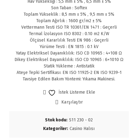
Hav Yüksekliği : 5,5 mm ± 5% , 6,5 mm ± 5%
Son Taban : Softex
Toplam Yükseklik : 8,5 mm ± 5% , 9,5 mm ± 5%
Toplam Ağırlık : 1600 gr/m2 ± 5%
Vettermann Testi ISO TR 10361/EN 1471 : Geçerli
Termal İzolasyon ISO 8302 : 0.10 m2 K/W
Ölçüsel Kararlılık Testi EN 986 : Geçerli
Yürüme Testi : EN 1815 : 0.1 kV
Yatay Elektriksel Dayanıklılık: ISO CD 10965 : 4×108 Ω
Dikey Elektriksel Dayanıklılık: ISO CD 10965 : 6×1010 Ω
Statik Yükleme : Antistatik
Ateşe Tepki Sertifikası: EN ISO 11925-2 EN ISO 9239-1
Tavsiye Edilen Bakım Yöntemi: Yıkama Makinesi.
İstek Listeme Ekle
Karşılaştır
Stok kodu:
S11 230 - 02
Kategoriler:
Casino Halısı