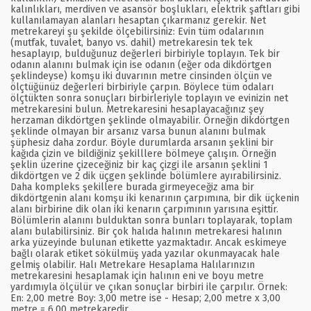
kalınlıkları, merdiven ve asansör boşlukları, elektrik şaftları gibi
kullanılamayan alanları hesaptan çıkarmanız gerekir. Net
metrekareyi şu şekilde ölçebilirsiniz: Evin tüm odalarının
(mutfak, tuvalet, banyo vs. dahil) metrekaresin tek tek
hesaplayıp, bulduğunuz değerleri birbiriyle toplayın. Tek bir
odanın alanını bulmak için ise odanın (eğer oda dikdörtgen
şeklindeyse) komşu iki duvarının metre cinsinden ölçün ve
ölçtüğünüz değerleri birbiriyle çarpın. Böylece tüm odaları
ölçtükten sonra sonuçları birbirleriyle toplayın ve evinizin net
metrekaresini bulun. Metrekaresini hesaplayacağınız şey
herzaman dikdörtgen şeklinde olmayabilir. Örneğin dikdörtgen
şeklinde olmayan bir arsanız varsa bunun alanını bulmak
şüphesiz daha zordur. Böyle durumlarda arsanın şeklini bir
kağıda çizin ve bildiğiniz şekilllere bölmeye çalışın. Örneğin
şeklin üzerine çizeceğiniz bir kaç çizgi ile arsanın şeklini 1
dikdörtgen ve 2 dik üçgen şeklinde bölümlere ayırabilirsiniz.
Daha kompleks şekillere burada girmeyeceğiz ama bir
dikdörtgenin alanı komşu iki kenarının çarpımına, bir dik üçkenin
alanı birbirine dik olan iki kenarın çarpımının yarısına eşittir.
Bölümlerin alanını bulduktan sonra bunları toplayarak, toplam
alanı bulabilirsiniz. Bir çok halıda halının metrekaresi halının
arka yüzeyinde bulunan etikette yazmaktadır. Ancak eskimeye
bağlı olarak etiket sökülmüş yada yazılar okunmayacak hale
gelmiş olabilir. Halı Metrekare Hesaplama Halılarınızın
metrekaresini hesaplamak için halının eni ve boyu metre
yardımıyla ölçülür ve çıkan sonuçlar birbiri ile çarpılır. Örnek:
En: 2,00 metre Boy: 3,00 metre ise - Hesap; 2,00 metre x 3,00
metre = 6,00 metrekaredir.