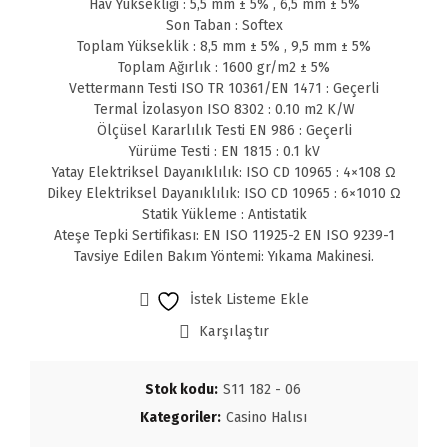
Hav Yüksekliği : 5,5 mm ± 5% , 6,5 mm ± 5%
Son Taban : Softex
Toplam Yükseklik : 8,5 mm ± 5% , 9,5 mm ± 5%
Toplam Ağırlık : 1600 gr/m2 ± 5%
Vettermann Testi ISO TR 10361/EN 1471 : Geçerli
Termal İzolasyon ISO 8302 : 0.10 m2 K/W
Ölçüsel Kararlılık Testi EN 986 : Geçerli
Yürüme Testi : EN 1815 : 0.1 kV
Yatay Elektriksel Dayanıklılık: ISO CD 10965 : 4×108 Ω
Dikey Elektriksel Dayanıklılık: ISO CD 10965 : 6×1010 Ω
Statik Yükleme : Antistatik
Ateşe Tepki Sertifikası: EN ISO 11925-2 EN ISO 9239-1
Tavsiye Edilen Bakım Yöntemi: Yıkama Makinesi.
İstek Listeme Ekle
Karşılaştır
Stok kodu:
S11 182 - 06
Kategoriler:
Casino Halısı