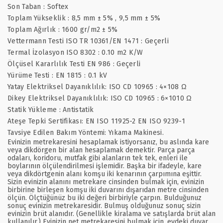
Son Taban : Softex
Toplam Yükseklik : 8,5 mm ± 5% , 9,5 mm ± 5%
Toplam Ağırlık : 1600 gr/m2 ± 5%
Vettermann Testi ISO TR 10361/EN 1471 : Geçerli
Termal İzolasyon ISO 8302 : 0.10 m2 K/W
Ölçüsel Kararlılık Testi EN 986 : Geçerli
Yürüme Testi : EN 1815 : 0.1 kV
Yatay Elektriksel Dayanıklılık: ISO CD 10965 : 4×108 Ω
Dikey Elektriksel Dayanıklılık: ISO CD 10965 : 6×1010 Ω
Statik Yükleme : Antistatik
Ateşe Tepki Sertifikası: EN ISO 11925-2 EN ISO 9239-1
Tavsiye Edilen Bakım Yöntemi: Yıkama Makinesi.
Evinizin metrekaresini hesaplamak istiyorsanız, bu aslında kare
veya dikdörgen bir alan hesaplamak demektir. Parça parça
odaları, koridoru, mutfak gibi alanların tek tek, enleri ile
boylarının ölçülendirilmesi işlemidir. Başka bir ifadeyle, kare
veya dikdörtgenin alanı komşu iki kenarının çarpımına eşittir.
Sizin evinizin alanını metrekare cinsinden bulmak için, evinizin
birbirine birleşen komşu iki duvarını dışarıdan metre cinsinden
ölçün. Ölçtüğünüz bu iki değeri birbiriyle çarpın. Bulduğunuz
sonuç evinizin metrekaresidir. Bulmuş olduğunuz sonuç sizin
evinizin brüt alanıdır. (Genellikle kiralama ve satışlarda brüt alan
kullanılır.) Evinizin net metrekaresini bulmak için, evdeki duvar