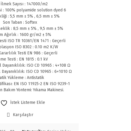
 İlmek Sayısı : 147000/m2
i : 100% polyamide solution dyed 6
liği : 5,5 mm ± 5% , 6,5 mm ± 5%
Son Taban : Softex
eklik : 8,5 mm ± 5% , 9,5 mm ± 5%
m Ağırlık : 1600 gr/m2 ± 5%
sti ISO TR 10361/EN 1471 : Geçerli
olasyon ISO 8302 : 0.10 m2 K/W
ararlılık Testi EN 986 : Geçerli
me Testi : EN 1815 : 0.1 kV
l Dayanıklılık: ISO CD 10965 : 4×108 Ω
l Dayanıklılık: ISO CD 10965 : 6×1010 Ω
atik Yükleme : Antistatik
tifikası: EN ISO 11925-2 EN ISO 9239-1
en Bakım Yöntemi: Yıkama Makinesi.
İstek Listeme Ekle
Karşılaştır