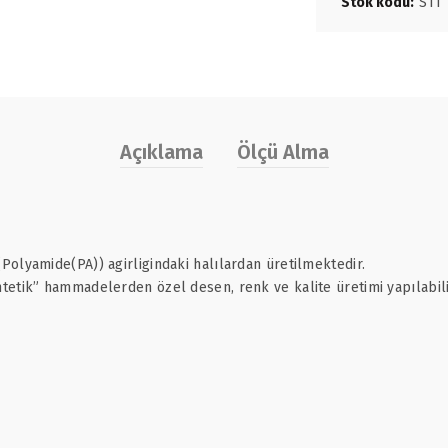
Stok kodu:
S11 
Açıklama
Ölçü Alma
olyamide(PA)) agirligindaki halılardan üretilmektedir.
etik” hammadelerden özel desen, renk ve kalite üretimi yapılabili