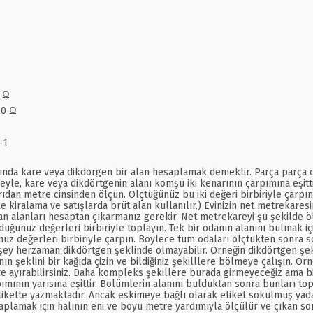
8 Ω
10 Ω
-1
ında kare veya dikdörgen bir alan hesaplamak demektir. Parça parça oda
adeyle, kare veya dikdörtgenin alanı komşu iki kenarının çarpımına eşitt
ışarıdan metre cinsinden ölçün. Ölçtüğünüz bu iki değeri birbiriyle çar
le kiralama ve satışlarda brüt alan kullanılır.) Evinizin net metrekares
an alanları hesaptan çıkarmanız gerekir. Net metrekareyi şu şekilde ölç
duğunuz değerleri birbiriyle toplayın. Tek bir odanın alanını bulmak i
z değerleri birbiriyle çarpın. Böylece tüm odaları ölçtükten sonra son
şey herzaman dikdörtgen şeklinde olmayabilir. Örneğin dikdörtgen şek
eklini bir kağıda çizin ve bildiğiniz şekilllere bölmeye çalışın. Örneğ
e ayırabilirsiniz. Daha kompleks şekillere burada girmeyeceğiz ama bi
pımının yarısına eşittir. Bölümlerin alanını bulduktan sonra bunları top
ikette yazmaktadır. Ancak eskimeye bağlı olarak etiket sökülmüş yada
lamak için halının eni ve boyu metre yardımıyla ölçülür ve çıkan sonuç