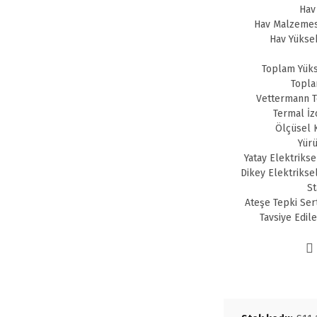
Hav
Hav Malzemes
Hav Yüksek
Toplam Yüks
Topla
Vettermann Te
Termal İz
Ölçüsel K
Yürü
Yatay Elektrikse
Dikey Elektrikse
St
Ateşe Tepki Ser
Tavsiye Edil