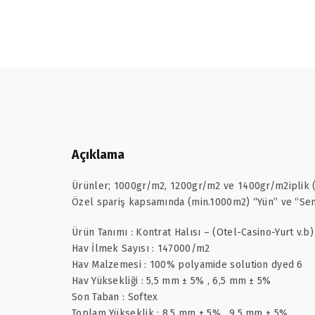
Açıklama
Ürünler; 1000gr/m2, 1200gr/m2 ve 1400gr/m2iplik (P
Özel spariş kapsamında (min.1000m2) “Yün” ve “Sent
Ürün Tanımı : Kontrat Halısı – (Otel-Casino-Yurt v.b)
Hav İlmek Sayısı : 147000/m2
Hav Malzemesi : 100% polyamide solution dyed 6
Hav Yüksekliği : 5,5 mm ± 5% , 6,5 mm ± 5%
Son Taban : Softex
Toplam Yükseklik : 8,5 mm ± 5% , 9,5 mm ± 5%