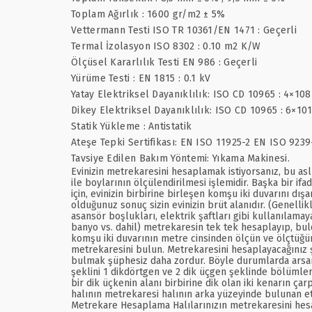
Toplam Ağırlık : 1600 gr/m2 ± 5%
Vettermann Testi ISO TR 10361/EN 1471 : Geçerli
Termal İzolasyon ISO 8302 : 0.10 m2 K/W
Ölçüsel Kararlılık Testi EN 986 : Geçerli
Yürüme Testi : EN 1815 : 0.1 kV
Yatay Elektriksel Dayanıklılık: ISO CD 10965 : 4×10
Dikey Elektriksel Dayanıklılık: ISO CD 10965 : 6×10
Statik Yükleme : Antistatik
Ateşe Tepki Sertifikası: EN ISO 11925-2 EN ISO 9239
Tavsiye Edilen Bakım Yöntemi: Yıkama Makinesi.
Evinizin metrekaresini hesaplamak istiyorsanız, bu asl
ile boylarının ölçülendirilmesi işlemidir. Başka bir if
için, evinizin birbirine birleşen komşu iki duvarını d
olduğunuz sonuç sizin evinizin brüt alanıdır. (Genellik
asansör boşlukları, elektrik şaftları gibi kullanılamay
banyo vs. dahil) metrekaresin tek tek hesaplayıp, bul
komşu iki duvarının metre cinsinden ölçün ve ölçtüğünü
metrekaresini bulun. Metrekaresini hesaplayacağınız 
bulmak şüphesiz daha zordur. Böyle durumlarda arsanın ş
şeklini 1 dikdörtgen ve 2 dik üçgen şeklinde bölümler
bir dik üçkenin alanı birbirine dik olan iki kenarın çar
halının metrekaresi halının arka yüzeyinde bulunan et
Metrekare Hesaplama Halılarınızın metrekaresini hesap