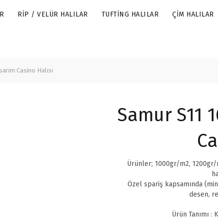
R
RIP / VELÜR HALILAR
TUFTING HALILAR
ÇIM HALILAR
sarım Casino Halısı
Samur S11 1
Ca
Ürünler; 1000gr/m2, 1200gr/m
ha
Özel spariş kapsamında (min
desen, re
Ürün Tanımı : K