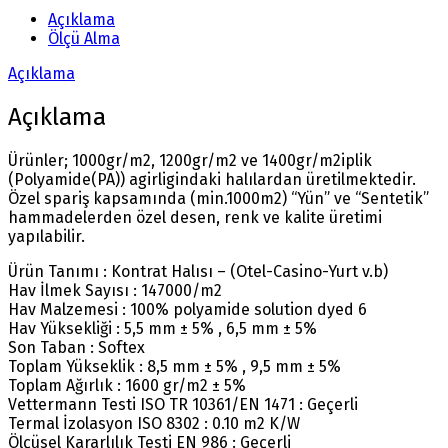
Açıklama
Ölçü Alma
Açıklama
Açıklama
Ürünler; 1000gr/m2, 1200gr/m2 ve 1400gr/m2iplik
(Polyamide(PA)) agirligindaki halılardan üretilmektedir.
Özel spariş kapsamında (min.1000m2) “Yün” ve “Sentetik”
hammadelerden özel desen, renk ve kalite üretimi
yapılabilir.
Ürün Tanımı : Kontrat Halısı – (Otel-Casino-Yurt v.b)
Hav İlmek Sayısı : 147000/m2
Hav Malzemesi : 100% polyamide solution dyed 6
Hav Yüksekliği : 5,5 mm ± 5% , 6,5 mm ± 5%
Son Taban : Softex
Toplam Yükseklik : 8,5 mm ± 5% , 9,5 mm ± 5%
Toplam Ağırlık : 1600 gr/m2 ± 5%
Vettermann Testi ISO TR 10361/EN 1471 : Geçerli
Termal İzolasyon ISO 8302 : 0.10 m2 K/W
Ölçüsel Kararlılık Testi EN 986 : Geçerli