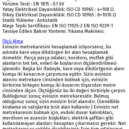
Yürüme Testi : EN 1815 : 0.1 kV
Yatay Elektriksel Dayanıklılık: ISO CD 10965 : 4×108 Ω
Dikey Elektriksel Dayanıklılık: ISO CD 10965 : 6×1010 Ω
Statik Yükleme : Antistatik
Ateşe Tepki Sertifikası: EN ISO 11925-2 EN ISO 9239-1
Tavsiye Edilen Bakım Yöntemi: Yıkama Makinesi.
Ölçü Alma
Evinizin metrekaresini hesaplamak istiyorsanız, bu
aslında kare veya dikdörgen bir alan hesaplamak
demektir. Parça parça odaları, koridoru, mutfak gibi
alanların tek tek, enleri ile boylarının ölçülendirilmesi
işlemidir. Başka bir ifadeyle, kare veya dikdörtgenin alanı
komşu iki kenarının çarpımına eşittir. Sizin evinizin
alanını metrekare cinsinden bulmak için, evinizin
birbirine birleşen komşu iki duvarını dışarıdan metre
cinsinden ölçün. Ölçtüğünüz bu iki değeri birbiriyle çarpın.
Bulduğunuz sonuç evinizin metrekaresidir. Bulmuş
olduğunuz sonuç sizin evinizin brüt alanıdır. (Genellikle
kiralama ve satışlarda brüt alan kullanılır.) Evinizin net
metrekaresini bulmak için, evdeki duvar kalınlıkları,
merdiven ve asansör boşlukları, elektrik şaftları gibi
kullanılamayan alanları hesaptan çıkarmanız gerekir. Net
metrekareyi şu şekilde ölçebilirsiniz: Evin tüm odalarının