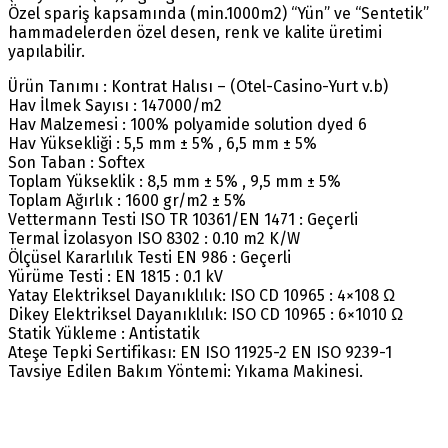
Özel spariş kapsamında (min.1000m2) “Yün” ve “Sentetik”
hammadelerden özel desen, renk ve kalite üretimi
yapılabilir.
Ürün Tanımı : Kontrat Halısı – (Otel-Casino-Yurt v.b)
Hav İlmek Sayısı : 147000/m2
Hav Malzemesi : 100% polyamide solution dyed 6
Hav Yüksekliği : 5,5 mm ± 5% , 6,5 mm ± 5%
Son Taban : Softex
Toplam Yükseklik : 8,5 mm ± 5% , 9,5 mm ± 5%
Toplam Ağırlık : 1600 gr/m2 ± 5%
Vettermann Testi ISO TR 10361/EN 1471 : Geçerli
Termal İzolasyon ISO 8302 : 0.10 m2 K/W
Ölçüsel Kararlılık Testi EN 986 : Geçerli
Yürüme Testi : EN 1815 : 0.1 kV
Yatay Elektriksel Dayanıklılık: ISO CD 10965 : 4×108 Ω
Dikey Elektriksel Dayanıklılık: ISO CD 10965 : 6×1010 Ω
Statik Yükleme : Antistatik
Ateşe Tepki Sertifikası: EN ISO 11925-2 EN ISO 9239-1
Tavsiye Edilen Bakım Yöntemi: Yıkama Makinesi.