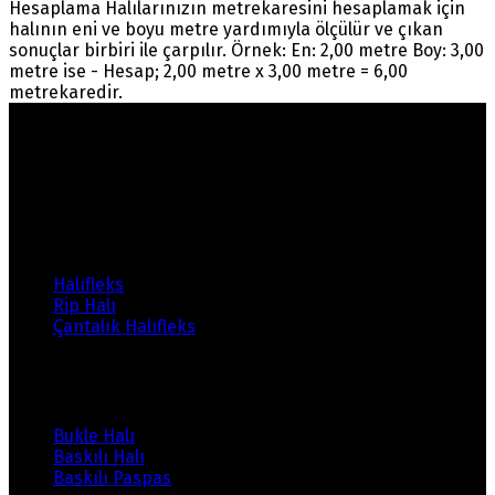
Hesaplama Halılarınızın metrekaresini hesaplamak için
halının eni ve boyu metre yardımıyla ölçülür ve çıkan
sonuçlar birbiri ile çarpılır. Örnek: En: 2,00 metre Boy: 3,00
metre ise - Hesap; 2,00 metre x 3,00 metre = 6,00
metrekaredir.
Warning
: count(): Parameter must be an array or an
object that implements Countable in
/home/ehalicic/public_html/wp-
content/themes/ehalici/sidebar-footer.php
on line
14
Ürünlerimiz
Halıfleks
Rip Halı
Çantalık Halıfleks
Ürünlerimiz
Bukle Halı
Baskılı Halı
Baskılı Paspas