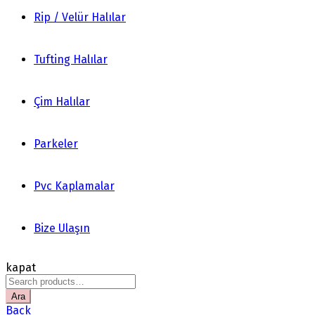
Rip / Velür Halılar
Tufting Halılar
Çim Halılar
Parkeler
Pvc Kaplamalar
Bize Ulaşın
kapat
Search
for:
Ara
Back