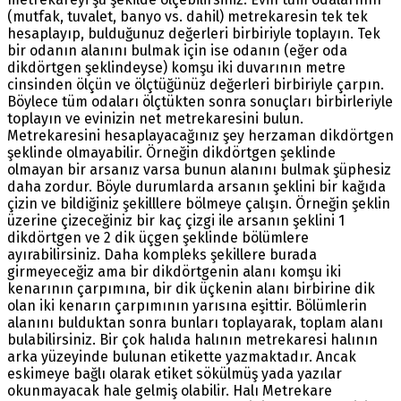
(mutfak, tuvalet, banyo vs. dahil) metrekaresin tek tek
hesaplayıp, bulduğunuz değerleri birbiriyle toplayın. Tek
bir odanın alanını bulmak için ise odanın (eğer oda
dikdörtgen şeklindeyse) komşu iki duvarının metre
cinsinden ölçün ve ölçtüğünüz değerleri birbiriyle çarpın.
Böylece tüm odaları ölçtükten sonra sonuçları birbirleriyle
toplayın ve evinizin net metrekaresini bulun.
Metrekaresini hesaplayacağınız şey herzaman dikdörtgen
şeklinde olmayabilir. Örneğin dikdörtgen şeklinde
olmayan bir arsanız varsa bunun alanını bulmak şüphesiz
daha zordur. Böyle durumlarda arsanın şeklini bir kağıda
çizin ve bildiğiniz şekilllere bölmeye çalışın. Örneğin şeklin
üzerine çizeceğiniz bir kaç çizgi ile arsanın şeklini 1
dikdörtgen ve 2 dik üçgen şeklinde bölümlere
ayırabilirsiniz. Daha kompleks şekillere burada
girmeyeceğiz ama bir dikdörtgenin alanı komşu iki
kenarının çarpımına, bir dik üçkenin alanı birbirine dik
olan iki kenarın çarpımının yarısına eşittir. Bölümlerin
alanını bulduktan sonra bunları toplayarak, toplam alanı
bulabilirsiniz. Bir çok halıda halının metrekaresi halının
arka yüzeyinde bulunan etikette yazmaktadır. Ancak
eskimeye bağlı olarak etiket sökülmüş yada yazılar
okunmayacak hale gelmiş olabilir. Halı Metrekare