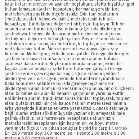
kalınlıkları, merdiven ve asansör boşlukları, elektrik şaftları gibi
kullanılamayan alanları hesaptan çıkarmanız gerekir. Net
metrekareyi şu şekilde ölçebilirsiniz: Evin tüm odalarının
(mutfak, tuvalet, banyo vs. dahil) metrekaresin tek tek
hesaplayıp, bulduğunuz değerleri birbiriyle toplayın. Tek bir
odanın alanını bulmak için ise odanın (eğer oda dikdörtgen
şeklindeyse) komşu iki duvarının metre cinsinden ölçün ve
ölçtüğünüz değerleri birbiriyle çarpın. Böylece tüm odaları
ölçtükten sonra sonuçları birbirleriyle toplayın ve evinizin net
metrekaresini bulun. Metrekaresini hesaplayacağınız şey
herzaman dikdörtgen şeklinde olmayabilir. Örneğin dikdörtgen
şeklinde olmayan bir arsanız varsa bunun alanını bulmak
şüphesiz daha zordur. Böyle durumlarda arsanın şeklini bir
kağıda çizin ve bildiğiniz şekilllere bölmeye çalışın. Örneğin
şeklin üzerine çizeceğiniz bir kaç çizgi ile arsanın şeklini 1
dikdörtgen ve 2 dik üçgen şeklinde bölümlere ayırabilirsiniz.
Daha kompleks şekillere burada girmeyeceğiz ama bir
dikdörtgenin alanı komşu iki kenarının çarpımına, bir dik üçkenin
alanı birbirine dik olan iki kenarın çarpımının yarısına eşittir.
Bölümlerin alanını bulduktan sonra bunları toplayarak, toplam
alanı bulabilirsiniz. Bir çok halıda halının metrekaresi halının
arka yüzeyinde bulunan etikette yazmaktadır. Ancak eskimeye
bağlı olarak etiket sökülmüş yada yazılar okunmayacak hale
gelmiş olabilir. Halı Metrekare Hesaplama Halılarınızın
metrekaresini hesaplamak için halının eni ve boyu metre
yardımıyla ölçülür ve çıkan sonuçlar birbiri ile çarpılır. Örnek:
En: 2,00 metre Boy: 3,00 metre ise - Hesap; 2,00 metre x 3,00
metre = 6,00 metrekaredir.