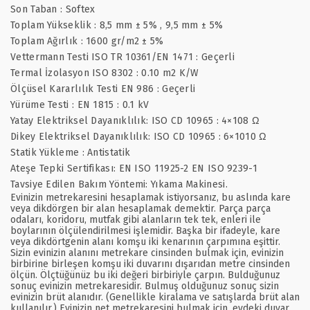
Son Taban : Softex
Toplam Yükseklik : 8,5 mm ± 5% , 9,5 mm ± 5%
Toplam Ağırlık : 1600 gr/m2 ± 5%
Vettermann Testi ISO TR 10361/EN 1471 : Geçerli
Termal İzolasyon ISO 8302 : 0.10 m2 K/W
Ölçüsel Kararlılık Testi EN 986 : Geçerli
Yürüme Testi : EN 1815 : 0.1 kV
Yatay Elektriksel Dayanıklılık: ISO CD 10965 : 4×108 Ω
Dikey Elektriksel Dayanıklılık: ISO CD 10965 : 6×1010 Ω
Statik Yükleme : Antistatik
Ateşe Tepki Sertifikası: EN ISO 11925-2 EN ISO 9239-1
Tavsiye Edilen Bakım Yöntemi: Yıkama Makinesi.
Evinizin metrekaresini hesaplamak istiyorsanız, bu aslında kare
veya dikdörgen bir alan hesaplamak demektir. Parça parça
odaları, koridoru, mutfak gibi alanların tek tek, enleri ile
boylarının ölçülendirilmesi işlemidir. Başka bir ifadeyle, kare
veya dikdörtgenin alanı komşu iki kenarının çarpımına eşittir.
Sizin evinizin alanını metrekare cinsinden bulmak için, evinizin
birbirine birleşen komşu iki duvarını dışarıdan metre cinsinden
ölçün. Ölçtüğünüz bu iki değeri birbiriyle çarpın. Bulduğunuz
sonuç evinizin metrekaresidir. Bulmuş olduğunuz sonuç sizin
evinizin brüt alanıdır. (Genellikle kiralama ve satışlarda brüt alan
kullanılır.) Evinizin net metrekaresini bulmak için, evdeki duvar