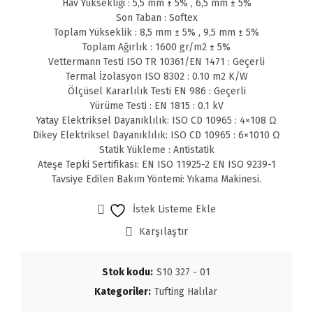
Hav Yüksekliği : 5,5 mm ± 5% , 6,5 mm ± 5%
Son Taban : Softex
Toplam Yükseklik : 8,5 mm ± 5% , 9,5 mm ± 5%
Toplam Ağırlık : 1600 gr/m2 ± 5%
Vettermann Testi ISO TR 10361/EN 1471 : Geçerli
Termal İzolasyon ISO 8302 : 0.10 m2 K/W
Ölçüsel Kararlılık Testi EN 986 : Geçerli
Yürüme Testi : EN 1815 : 0.1 kV
Yatay Elektriksel Dayanıklılık: ISO CD 10965 : 4×108 Ω
Dikey Elektriksel Dayanıklılık: ISO CD 10965 : 6×1010 Ω
Statik Yükleme : Antistatik
Ateşe Tepki Sertifikası: EN ISO 11925-2 EN ISO 9239-1
Tavsiye Edilen Bakım Yöntemi: Yıkama Makinesi.
İstek Listeme Ekle
Karşılaştır
Stok kodu:
S10 327 - 01
Kategoriler:
Tufting Halılar