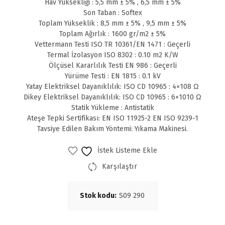
Hav Yüksekliği : 5,5 mm ± 5% , 6,5 mm ± 5%
Son Taban : Softex
Toplam Yükseklik : 8,5 mm ± 5% , 9,5 mm ± 5%
Toplam Ağırlık : 1600 gr/m2 ± 5%
Vettermann Testi ISO TR 10361/EN 1471 : Geçerli
Termal İzolasyon ISO 8302 : 0.10 m2 K/W
Ölçüsel Kararlılık Testi EN 986 : Geçerli
Yürüme Testi : EN 1815 : 0.1 kV
Yatay Elektriksel Dayanıklılık: ISO CD 10965 : 4×108 Ω
Dikey Elektriksel Dayanıklılık: ISO CD 10965 : 6×1010 Ω
Statik Yükleme : Antistatik
Ateşe Tepki Sertifikası: EN ISO 11925-2 EN ISO 9239-1
Tavsiye Edilen Bakım Yöntemi: Yıkama Makinesi.
İstek Listeme Ekle
Karşılaştır
Stok kodu:
S09 290