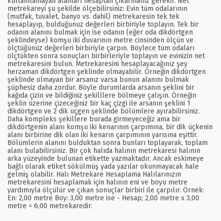
kullanılamayan alanları hesaptan çıkarmanız gerekir. Net
metrekareyi şu şekilde ölçebilirsiniz: Evin tüm odalarının
(mutfak, tuvalet, banyo vs. dahil) metrekaresin tek tek
hesaplayıp, bulduğunuz değerleri birbiriyle toplayın. Tek bir
odanın alanını bulmak için ise odanın (eğer oda dikdörtgen
şeklindeyse) komşu iki duvarının metre cinsinden ölçün ve
ölçtüğünüz değerleri birbiriyle çarpın. Böylece tüm odaları
ölçtükten sonra sonuçları birbirleriyle toplayın ve evinizin net
metrekaresini bulun. Metrekaresini hesaplayacağınız şey
herzaman dikdörtgen şeklinde olmayabilir. Örneğin dikdörtgen
şeklinde olmayan bir arsanız varsa bunun alanını bulmak
şüphesiz daha zordur. Böyle durumlarda arsanın şeklini bir
kağıda çizin ve bildiğiniz şekilllere bölmeye çalışın. Örneğin
şeklin üzerine çizeceğiniz bir kaç çizgi ile arsanın şeklini 1
dikdörtgen ve 2 dik üçgen şeklinde bölümlere ayırabilirsiniz.
Daha kompleks şekillere burada girmeyeceğiz ama bir
dikdörtgenin alanı komşu iki kenarının çarpımına, bir dik üçkenin
alanı birbirine dik olan iki kenarın çarpımının yarısına eşittir.
Bölümlerin alanını bulduktan sonra bunları toplayarak, toplam
alanı bulabilirsiniz. Bir çok halıda halının metrekaresi halının
arka yüzeyinde bulunan etikette yazmaktadır. Ancak eskimeye
bağlı olarak etiket sökülmüş yada yazılar okunmayacak hale
gelmiş olabilir. Halı Metrekare Hesaplama Halılarınızın
metrekaresini hesaplamak için halının eni ve boyu metre
yardımıyla ölçülür ve çıkan sonuçlar birbiri ile çarpılır. Örnek:
En: 2,00 metre Boy: 3,00 metre ise - Hesap; 2,00 metre x 3,00
metre = 6,00 metrekaredir.