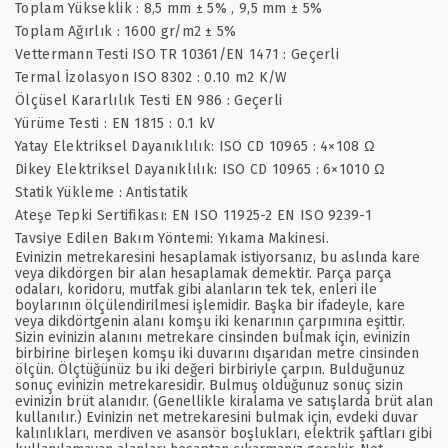
Toplam Yükseklik : 8,5 mm ± 5% , 9,5 mm ± 5%
Toplam Ağırlık : 1600 gr/m2 ± 5%
Vettermann Testi ISO TR 10361/EN 1471 : Geçerli
Termal İzolasyon ISO 8302 : 0.10 m2 K/W
Ölçüsel Kararlılık Testi EN 986 : Geçerli
Yürüme Testi : EN 1815 : 0.1 kV
Yatay Elektriksel Dayanıklılık: ISO CD 10965 : 4×108 Ω
Dikey Elektriksel Dayanıklılık: ISO CD 10965 : 6×1010 Ω
Statik Yükleme : Antistatik
Ateşe Tepki Sertifikası: EN ISO 11925-2 EN ISO 9239-1
Tavsiye Edilen Bakım Yöntemi: Yıkama Makinesi.
Evinizin metrekaresini hesaplamak istiyorsanız, bu aslında kare
veya dikdörgen bir alan hesaplamak demektir. Parça parça
odaları, koridoru, mutfak gibi alanların tek tek, enleri ile
boylarının ölçülendirilmesi işlemidir. Başka bir ifadeyle, kare
veya dikdörtgenin alanı komşu iki kenarının çarpımına eşittir.
Sizin evinizin alanını metrekare cinsinden bulmak için, evinizin
birbirine birleşen komşu iki duvarını dışarıdan metre cinsinden
ölçün. Ölçtüğünüz bu iki değeri birbiriyle çarpın. Bulduğunuz
sonuç evinizin metrekaresidir. Bulmuş olduğunuz sonuç sizin
evinizin brüt alanıdır. (Genellikle kiralama ve satışlarda brüt alan
kullanılır.) Evinizin net metrekaresini bulmak için, evdeki duvar
kalınlıkları, merdiven ve asansör boşlukları, elektrik şaftları gibi