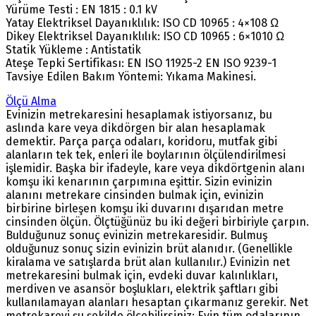
Yürüme Testi : EN 1815 : 0.1 kV
Yatay Elektriksel Dayanıklılık: ISO CD 10965 : 4×108 Ω
Dikey Elektriksel Dayanıklılık: ISO CD 10965 : 6×1010 Ω
Statik Yükleme : Antistatik
Ateşe Tepki Sertifikası: EN ISO 11925-2 EN ISO 9239-1
Tavsiye Edilen Bakım Yöntemi: Yıkama Makinesi.
Ölçü Alma
Evinizin metrekaresini hesaplamak istiyorsanız, bu
aslında kare veya dikdörgen bir alan hesaplamak
demektir. Parça parça odaları, koridoru, mutfak gibi
alanların tek tek, enleri ile boylarının ölçülendirilmesi
işlemidir. Başka bir ifadeyle, kare veya dikdörtgenin alanı
komşu iki kenarının çarpımına eşittir. Sizin evinizin
alanını metrekare cinsinden bulmak için, evinizin
birbirine birleşen komşu iki duvarını dışarıdan metre
cinsinden ölçün. Ölçtüğünüz bu iki değeri birbiriyle çarpın.
Bulduğunuz sonuç evinizin metrekaresidir. Bulmuş
olduğunuz sonuç sizin evinizin brüt alanıdır. (Genellikle
kiralama ve satışlarda brüt alan kullanılır.) Evinizin net
metrekaresini bulmak için, evdeki duvar kalınlıkları,
merdiven ve asansör boşlukları, elektrik şaftları gibi
kullanılamayan alanları hesaptan çıkarmanız gerekir. Net
metrekareyi şu şekilde ölçebilirsiniz: Evin tüm odalarının