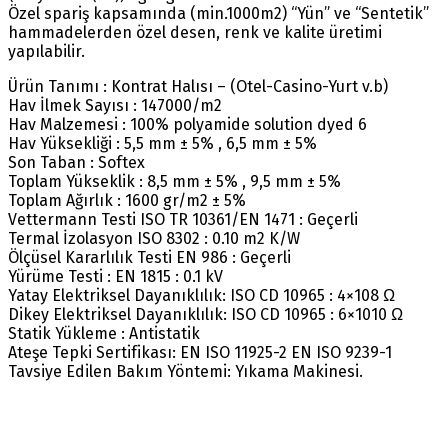
Özel spariş kapsamında (min.1000m2) “Yün” ve “Sentetik”
hammadelerden özel desen, renk ve kalite üretimi
yapılabilir.
Ürün Tanımı : Kontrat Halısı – (Otel-Casino-Yurt v.b)
Hav İlmek Sayısı : 147000/m2
Hav Malzemesi : 100% polyamide solution dyed 6
Hav Yüksekliği : 5,5 mm ± 5% , 6,5 mm ± 5%
Son Taban : Softex
Toplam Yükseklik : 8,5 mm ± 5% , 9,5 mm ± 5%
Toplam Ağırlık : 1600 gr/m2 ± 5%
Vettermann Testi ISO TR 10361/EN 1471 : Geçerli
Termal İzolasyon ISO 8302 : 0.10 m2 K/W
Ölçüsel Kararlılık Testi EN 986 : Geçerli
Yürüme Testi : EN 1815 : 0.1 kV
Yatay Elektriksel Dayanıklılık: ISO CD 10965 : 4×108 Ω
Dikey Elektriksel Dayanıklılık: ISO CD 10965 : 6×1010 Ω
Statik Yükleme : Antistatik
Ateşe Tepki Sertifikası: EN ISO 11925-2 EN ISO 9239-1
Tavsiye Edilen Bakım Yöntemi: Yıkama Makinesi.