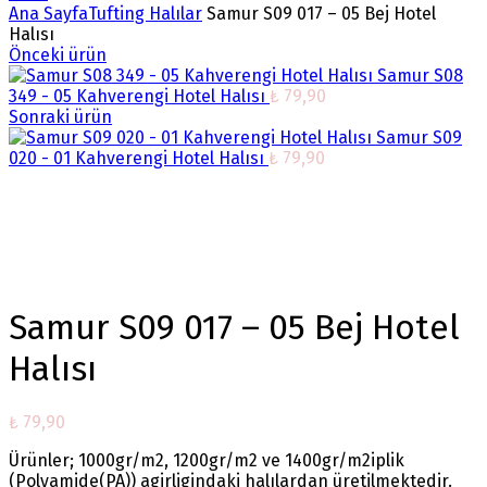
Ana Sayfa
Tufting Halılar
Samur S09 017 – 05 Bej Hotel
Halısı
Önceki ürün
Samur S08
349 - 05 Kahverengi Hotel Halısı
₺
79,90
Sonraki ürün
Samur S09
020 - 01 Kahverengi Hotel Halısı
₺
79,90
Büyütmek için tıklayın
Samur S09 017 – 05 Bej Hotel
Halısı
₺
79,90
Ürünler; 1000gr/m2, 1200gr/m2 ve 1400gr/m2iplik
(Polyamide(PA)) agirligindaki halılardan üretilmektedir.