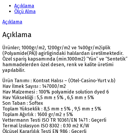
Açıklama
Ölçü Alma
Açıklama
Açıklama
Ürünler; 1000gr/m2, 1200gr/m2 ve 1400gr/m2iplik
(Polyamide(PA)) agirligindaki halılardan üretilmektedir.
Özel spariş kapsamında (min.1000m2) “Yün” ve “Sentetik”
hammadelerden özel desen, renk ve kalite üretimi
yapılabilir.
Ürün Tanımı : Kontrat Halısı – (Otel-Casino-Yurt v.b)
Hav İlmek Sayısı : 147000/m2
Hav Malzemesi : 100% polyamide solution dyed 6
Hav Yüksekliği : 5,5 mm ± 5% , 6,5 mm ± 5%
Son Taban : Softex
Toplam Yükseklik : 8,5 mm ± 5% , 9,5 mm ± 5%
Toplam Ağırlık : 1600 gr/m2 ± 5%
Vettermann Testi ISO TR 10361/EN 1471 : Geçerli
Termal İzolasyon ISO 8302 : 0.10 m2 K/W
Ölçüsel Kararlılık Testi EN 986 : Geçerli