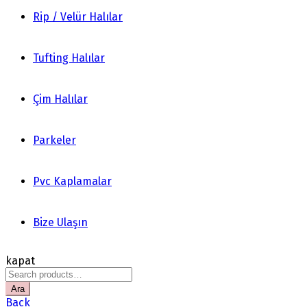
Rip / Velür Halılar
Tufting Halılar
Çim Halılar
Parkeler
Pvc Kaplamalar
Bize Ulaşın
kapat
Search
for:
Ara
Back