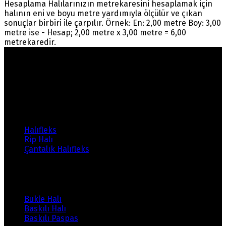
Hesaplama Halılarınızın metrekaresini hesaplamak için
halının eni ve boyu metre yardımıyla ölçülür ve çıkan
sonuçlar birbiri ile çarpılır. Örnek: En: 2,00 metre Boy: 3,00
metre ise - Hesap; 2,00 metre x 3,00 metre = 6,00
metrekaredir.
Warning
: count(): Parameter must be an array or an
object that implements Countable in
/home/ehalicic/public_html/wp-
content/themes/ehalici/sidebar-footer.php
on line
14
Ürünlerimiz
Halıfleks
Rip Halı
Çantalık Halıfleks
Ürünlerimiz
Bukle Halı
Baskılı Halı
Baskılı Paspas