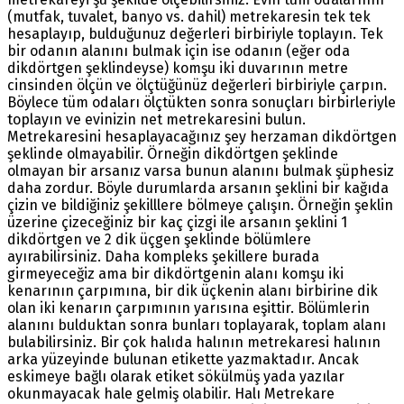
(mutfak, tuvalet, banyo vs. dahil) metrekaresin tek tek
hesaplayıp, bulduğunuz değerleri birbiriyle toplayın. Tek
bir odanın alanını bulmak için ise odanın (eğer oda
dikdörtgen şeklindeyse) komşu iki duvarının metre
cinsinden ölçün ve ölçtüğünüz değerleri birbiriyle çarpın.
Böylece tüm odaları ölçtükten sonra sonuçları birbirleriyle
toplayın ve evinizin net metrekaresini bulun.
Metrekaresini hesaplayacağınız şey herzaman dikdörtgen
şeklinde olmayabilir. Örneğin dikdörtgen şeklinde
olmayan bir arsanız varsa bunun alanını bulmak şüphesiz
daha zordur. Böyle durumlarda arsanın şeklini bir kağıda
çizin ve bildiğiniz şekilllere bölmeye çalışın. Örneğin şeklin
üzerine çizeceğiniz bir kaç çizgi ile arsanın şeklini 1
dikdörtgen ve 2 dik üçgen şeklinde bölümlere
ayırabilirsiniz. Daha kompleks şekillere burada
girmeyeceğiz ama bir dikdörtgenin alanı komşu iki
kenarının çarpımına, bir dik üçkenin alanı birbirine dik
olan iki kenarın çarpımının yarısına eşittir. Bölümlerin
alanını bulduktan sonra bunları toplayarak, toplam alanı
bulabilirsiniz. Bir çok halıda halının metrekaresi halının
arka yüzeyinde bulunan etikette yazmaktadır. Ancak
eskimeye bağlı olarak etiket sökülmüş yada yazılar
okunmayacak hale gelmiş olabilir. Halı Metrekare