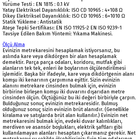
Yürüme Testi : EN 1815 : 0.1 kV
Yatay Elektriksel Dayanıklılık: ISO CD 10965 : 4×108 Ω
Dikey Elektriksel Dayanıklılık: ISO CD 10965 : 6×1010 Ω
Statik Yükleme : Antistatik
Ateşe Tepki Sertifikası: EN ISO 11925-2 EN ISO 9239-1
Tavsiye Edilen Bakım Yöntemi: Yıkama Makinesi.
Ölçü Alma
Evinizin metrekaresini hesaplamak istiyorsanız, bu
aslında kare veya dikdörgen bir alan hesaplamak
demektir. Parça parça odaları, koridoru, mutfak gibi
alanların tek tek, enleri ile boylarının ölçülendirilmesi
işlemidir. Başka bir ifadeyle, kare veya dikdörtgenin alanı
komşu iki kenarının çarpımına eşittir. Sizin evinizin
alanını metrekare cinsinden bulmak için, evinizin
birbirine birleşen komşu iki duvarını dışarıdan metre
cinsinden ölçün. Ölçtüğünüz bu iki değeri birbiriyle çarpın.
Bulduğunuz sonuç evinizin metrekaresidir. Bulmuş
olduğunuz sonuç sizin evinizin brüt alanıdır. (Genellikle
kiralama ve satışlarda brüt alan kullanılır.) Evinizin net
metrekaresini bulmak için, evdeki duvar kalınlıkları,
merdiven ve asansör boşlukları, elektrik şaftları gibi
kullanılamayan alanları hesaptan çıkarmanız gerekir. Net
metrekareyi şu şekilde ölçebilirsiniz: Evin tüm odalarının