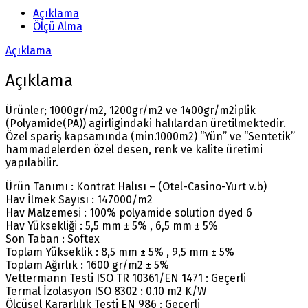
Açıklama
Ölçü Alma
Açıklama
Açıklama
Ürünler; 1000gr/m2, 1200gr/m2 ve 1400gr/m2iplik
(Polyamide(PA)) agirligindaki halılardan üretilmektedir.
Özel spariş kapsamında (min.1000m2) “Yün” ve “Sentetik”
hammadelerden özel desen, renk ve kalite üretimi
yapılabilir.
Ürün Tanımı : Kontrat Halısı – (Otel-Casino-Yurt v.b)
Hav İlmek Sayısı : 147000/m2
Hav Malzemesi : 100% polyamide solution dyed 6
Hav Yüksekliği : 5,5 mm ± 5% , 6,5 mm ± 5%
Son Taban : Softex
Toplam Yükseklik : 8,5 mm ± 5% , 9,5 mm ± 5%
Toplam Ağırlık : 1600 gr/m2 ± 5%
Vettermann Testi ISO TR 10361/EN 1471 : Geçerli
Termal İzolasyon ISO 8302 : 0.10 m2 K/W
Ölçüsel Kararlılık Testi EN 986 : Geçerli