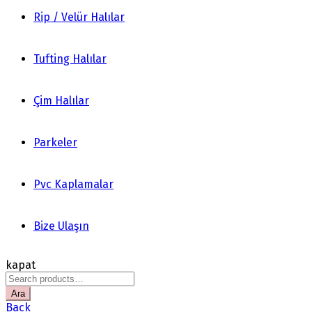
Rip / Velür Halılar
Tufting Halılar
Çim Halılar
Parkeler
Pvc Kaplamalar
Bize Ulaşın
kapat
Search
for:
Ara
Back