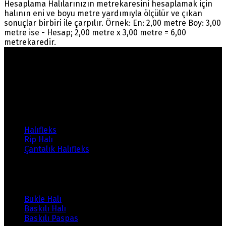
Hesaplama Halılarınızın metrekaresini hesaplamak için
halının eni ve boyu metre yardımıyla ölçülür ve çıkan
sonuçlar birbiri ile çarpılır. Örnek: En: 2,00 metre Boy: 3,00
metre ise - Hesap; 2,00 metre x 3,00 metre = 6,00
metrekaredir.
Warning
: count(): Parameter must be an array or an
object that implements Countable in
/home/ehalicic/public_html/wp-
content/themes/ehalici/sidebar-footer.php
on line
14
Ürünlerimiz
Halıfleks
Rip Halı
Çantalık Halıfleks
Ürünlerimiz
Bukle Halı
Baskılı Halı
Baskılı Paspas