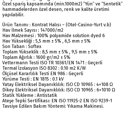
Özel spariş kapsamında (min.1000m2) “Yün” ve “Sentetik”
hammadelerden özel desen, renk ve kalite üretimi
yapılabilir.
Ürün Tanımı : Kontrat Halısı – (Otel-Casino-Yurt v.b)
Hav İlmek Sayısı : 147000/m2
Hav Malzemesi : 100% polyamide solution dyed 6
Hav Yüksekliği : 5,5 mm ± 5% , 6,5 mm ± 5%
Son Taban : Softex
Toplam Yükseklik : 8,5 mm ± 5% , 9,5 mm ± 5%
Toplam Ağırlık : 1600 gr/m2 ± 5%
Vettermann Testi ISO TR 10361/EN 1471 : Geçerli
Termal İzolasyon ISO 8302 : 0.10 m2 K/W
Ölçüsel Kararlılık Testi EN 986 : Geçerli
Yürüme Testi : EN 1815 : 0.1 kV
Yatay Elektriksel Dayanıklılık: ISO CD 10965 : 4×108 Ω
Dikey Elektriksel Dayanıklılık: ISO CD 10965 : 6×1010 Ω
Statik Yükleme : Antistatik
Ateşe Tepki Sertifikası: EN ISO 11925-2 EN ISO 9239-1
Tavsiye Edilen Bakım Yöntemi: Yıkama Makinesi.