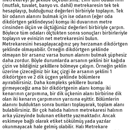
(mutfak, tuvalet, banyo vs. dahil) metrekaresin tek tek
hesaplayıp, bulduğunuz değerleri birbiriyle toplayın. Tek
bir odanın alanını bulmak için ise odanın (eğer oda
dikdörtgen şeklindeyse) komşu iki duvarının metre
cinsinden ölçün ve ölçtüğünüz değerleri birbiriyle çarpın.
Böylece tüm odaları ölçtükten sonra sonuçları birbirleriyle
toplayın ve evinizin net metrekaresini bulun.
Metrekaresini hesaplayacağınız şey herzaman dikdörtgen
şeklinde olmayabilir. Örneğin dikdörtgen şeklinde
olmayan bir arsanız varsa bunun alanını bulmak şüphesiz
daha zordur. Böyle durumlarda arsanın şeklini bir kağıda
çizin ve bildiğiniz şekilllere bölmeye çalışın. Örneğin şeklin
üzerine çizeceğiniz bir kaç çizgi ile arsanın şeklini 1
dikdörtgen ve 2 dik üçgen şeklinde bölümlere
ayırabilirsiniz. Daha kompleks şekillere burada
girmeyeceğiz ama bir dikdörtgenin alanı komşu iki
kenarının çarpımına, bir dik üçkenin alanı birbirine dik
olan iki kenarın çarpımının yarısına eşittir. Bölümlerin
alanını bulduktan sonra bunları toplayarak, toplam alanı
bulabilirsiniz. Bir çok halıda halının metrekaresi halının
arka yüzeyinde bulunan etikette yazmaktadır. Ancak
eskimeye bağlı olarak etiket sökülmüş yada yazılar
okunmayacak hale gelmiş olabilir. Halı Metrekare