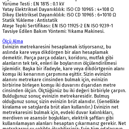
Yürüme Testi : EN 1815 : 0.1 kV
Yatay Elektriksel Dayanıklılık: ISO CD 10965 : 4×108 Ω
Dikey Elektriksel Dayanıklılık: ISO CD 10965 : 6×1010 Ω
Statik Yükleme : Antistatik
Ateşe Tepki Sertifikası: EN ISO 11925-2 EN ISO 9239-1
Tavsiye Edilen Bakım Yöntemi: Yıkama Makinesi.
Ölçü Alma
Evinizin metrekaresini hesaplamak istiyorsanız, bu
aslında kare veya dikdörgen bir alan hesaplamak
demektir. Parça parça odaları, koridoru, mutfak gibi
alanların tek tek, enleri ile boylarının ölçülendirilmesi
işlemidir. Başka bir ifadeyle, kare veya dikdörtgenin alanı
komşu iki kenarının çarpımına eşittir. Sizin evinizin
alanını metrekare cinsinden bulmak için, evinizin
birbirine birleşen komşu iki duvarını dışarıdan metre
cinsinden ölçün. Ölçtüğünüz bu iki değeri birbiriyle çarpın.
Bulduğunuz sonuç evinizin metrekaresidir. Bulmuş
olduğunuz sonuç sizin evinizin brüt alanıdır. (Genellikle
kiralama ve satışlarda brüt alan kullanılır.) Evinizin net
metrekaresini bulmak için, evdeki duvar kalınlıkları,
merdiven ve asansör boşlukları, elektrik şaftları gibi
kullanılamayan alanları hesaptan çıkarmanız gerekir. Net
metrekareyi şu şekilde ölçebilirsiniz: Evin tüm odalarının