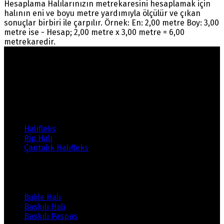
Hesaplama Halılarınızın metrekaresini hesaplamak için
halının eni ve boyu metre yardımıyla ölçülür ve çıkan
sonuçlar birbiri ile çarpılır. Örnek: En: 2,00 metre Boy: 3,00
metre ise - Hesap; 2,00 metre x 3,00 metre = 6,00
metrekaredir.
Warning
: count(): Parameter must be an array or an
object that implements Countable in
/home/ehalicic/public_html/wp-
content/themes/ehalici/sidebar-footer.php
on line
14
Ürünlerimiz
Halıfleks
Rip Halı
Çantalık Halıfleks
Ürünlerimiz
Bukle Halı
Baskılı Halı
Baskılı Paspas