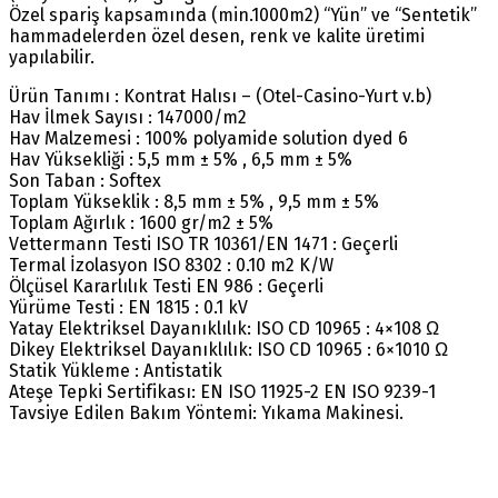
Özel spariş kapsamında (min.1000m2) “Yün” ve “Sentetik”
hammadelerden özel desen, renk ve kalite üretimi
yapılabilir.
Ürün Tanımı : Kontrat Halısı – (Otel-Casino-Yurt v.b)
Hav İlmek Sayısı : 147000/m2
Hav Malzemesi : 100% polyamide solution dyed 6
Hav Yüksekliği : 5,5 mm ± 5% , 6,5 mm ± 5%
Son Taban : Softex
Toplam Yükseklik : 8,5 mm ± 5% , 9,5 mm ± 5%
Toplam Ağırlık : 1600 gr/m2 ± 5%
Vettermann Testi ISO TR 10361/EN 1471 : Geçerli
Termal İzolasyon ISO 8302 : 0.10 m2 K/W
Ölçüsel Kararlılık Testi EN 986 : Geçerli
Yürüme Testi : EN 1815 : 0.1 kV
Yatay Elektriksel Dayanıklılık: ISO CD 10965 : 4×108 Ω
Dikey Elektriksel Dayanıklılık: ISO CD 10965 : 6×1010 Ω
Statik Yükleme : Antistatik
Ateşe Tepki Sertifikası: EN ISO 11925-2 EN ISO 9239-1
Tavsiye Edilen Bakım Yöntemi: Yıkama Makinesi.