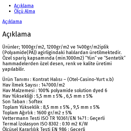
Açıklama
Ölçü Alma
Açıklama
Açıklama
Ürünler; 1000gr/m2, 1200gr/m2 ve 1400gr/m2iplik
(Polyamide(PA)) agirligindaki halılardan üretilmektedir.
Özel spariş kapsamında (min.1000m2) “Yün” ve “Sentetik”
hammadelerden özel desen, renk ve kalite üretimi
yapılabilir.
Ürün Tanımı : Kontrat Halısı – (Otel-Casino-Yurt v.b)
Hav İlmek Sayısı : 147000/m2
Hav Malzemesi : 100% polyamide solution dyed 6
Hav Yüksekliği : 5,5 mm ± 5% , 6,5 mm ± 5%
Son Taban : Softex
Toplam Yükseklik : 8,5 mm ± 5% , 9,5 mm ± 5%
Toplam Ağırlık : 1600 gr/m2 ± 5%
Vettermann Testi ISO TR 10361/EN 1471 : Geçerli
Termal İzolasyon ISO 8302 : 0.10 m2 K/W
Ölçüsel Kararlılık Testi EN 986 : Geçerli