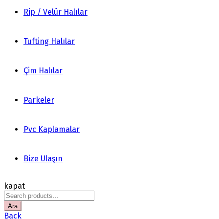
Rip / Velür Halılar
Tufting Halılar
Çim Halılar
Parkeler
Pvc Kaplamalar
Bize Ulaşın
kapat
Search
for:
Ara
Back