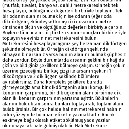
(mutfak, tuvalet, banyo vs. dahil) metrekaresin tek tek
hesaplayıp, bulduğunuz değerleri birbiriyle toplayın. Tek
bir odanın alanını bulmak için ise odanın (eğer oda
dikdörtgen şeklindeyse) komşu iki duvarının metre
cinsinden ölçün ve ölçtüğünüz değerleri birbiriyle çarpın.
Böylece tüm odaları ölçtükten sonra sonuçları birbirleriyle
toplayın ve evinizin net metrekaresini bulun.
Metrekaresini hesaplayacağınız şey herzaman dikdörtgen
şeklinde olmayabilir. Örneğin dikdörtgen şeklinde
olmayan bir arsanız varsa bunun alanını bulmak şüphesiz
daha zordur. Böyle durumlarda arsanın şeklini bir kağıda
çizin ve bildiğiniz şekilllere bölmeye çalışın. Örneğin şeklin
üzerine çizeceğiniz bir kaç çizgi ile arsanın şeklini 1
dikdörtgen ve 2 dik üçgen şeklinde bölümlere
ayırabilirsiniz. Daha kompleks şekillere burada
girmeyeceğiz ama bir dikdörtgenin alanı komşu iki
kenarının çarpımına, bir dik üçkenin alanı birbirine dik
olan iki kenarın çarpımının yarısına eşittir. Bölümlerin
alanını bulduktan sonra bunları toplayarak, toplam alanı
bulabilirsiniz. Bir çok halıda halının metrekaresi halının
arka yüzeyinde bulunan etikette yazmaktadır. Ancak
eskimeye bağlı olarak etiket sökülmüş yada yazılar
okunmayacak hale gelmiş olabilir. Halı Metrekare