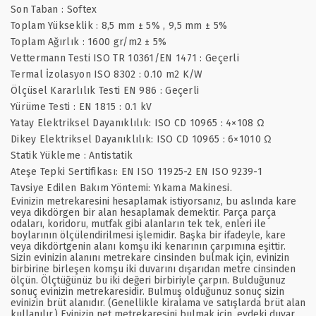
Son Taban : Softex
Toplam Yükseklik : 8,5 mm ± 5% , 9,5 mm ± 5%
Toplam Ağırlık : 1600 gr/m2 ± 5%
Vettermann Testi ISO TR 10361/EN 1471 : Geçerli
Termal İzolasyon ISO 8302 : 0.10 m2 K/W
Ölçüsel Kararlılık Testi EN 986 : Geçerli
Yürüme Testi : EN 1815 : 0.1 kV
Yatay Elektriksel Dayanıklılık: ISO CD 10965 : 4×108 Ω
Dikey Elektriksel Dayanıklılık: ISO CD 10965 : 6×1010 Ω
Statik Yükleme : Antistatik
Ateşe Tepki Sertifikası: EN ISO 11925-2 EN ISO 9239-1
Tavsiye Edilen Bakım Yöntemi: Yıkama Makinesi.
Evinizin metrekaresini hesaplamak istiyorsanız, bu aslında kare
veya dikdörgen bir alan hesaplamak demektir. Parça parça
odaları, koridoru, mutfak gibi alanların tek tek, enleri ile
boylarının ölçülendirilmesi işlemidir. Başka bir ifadeyle, kare
veya dikdörtgenin alanı komşu iki kenarının çarpımına eşittir.
Sizin evinizin alanını metrekare cinsinden bulmak için, evinizin
birbirine birleşen komşu iki duvarını dışarıdan metre cinsinden
ölçün. Ölçtüğünüz bu iki değeri birbiriyle çarpın. Bulduğunuz
sonuç evinizin metrekaresidir. Bulmuş olduğunuz sonuç sizin
evinizin brüt alanıdır. (Genellikle kiralama ve satışlarda brüt alan
kullanılır.) Evinizin net metrekaresini bulmak için, evdeki duvar