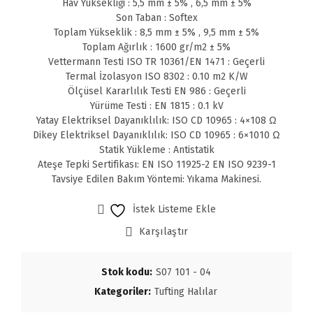
Hav Yüksekliği : 5,5 mm ± 5% , 6,5 mm ± 5%
Son Taban : Softex
Toplam Yükseklik : 8,5 mm ± 5% , 9,5 mm ± 5%
Toplam Ağırlık : 1600 gr/m2 ± 5%
Vettermann Testi ISO TR 10361/EN 1471 : Geçerli
Termal İzolasyon ISO 8302 : 0.10 m2 K/W
Ölçüsel Kararlılık Testi EN 986 : Geçerli
Yürüme Testi : EN 1815 : 0.1 kV
Yatay Elektriksel Dayanıklılık: ISO CD 10965 : 4×108 Ω
Dikey Elektriksel Dayanıklılık: ISO CD 10965 : 6×1010 Ω
Statik Yükleme : Antistatik
Ateşe Tepki Sertifikası: EN ISO 11925-2 EN ISO 9239-1
Tavsiye Edilen Bakım Yöntemi: Yıkama Makinesi.
İstek Listeme Ekle
Karşılaştır
Stok kodu:
S07 101 - 04
Kategoriler:
Tufting Halılar