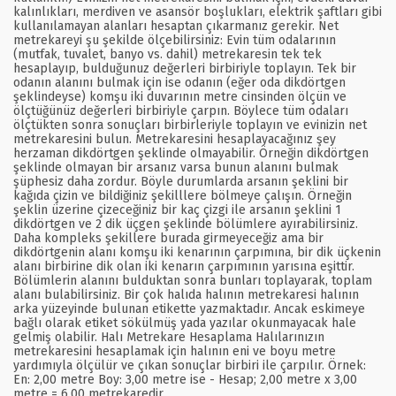
kalınlıkları, merdiven ve asansör boşlukları, elektrik şaftları gibi
kullanılamayan alanları hesaptan çıkarmanız gerekir. Net
metrekareyi şu şekilde ölçebilirsiniz: Evin tüm odalarının
(mutfak, tuvalet, banyo vs. dahil) metrekaresin tek tek
hesaplayıp, bulduğunuz değerleri birbiriyle toplayın. Tek bir
odanın alanını bulmak için ise odanın (eğer oda dikdörtgen
şeklindeyse) komşu iki duvarının metre cinsinden ölçün ve
ölçtüğünüz değerleri birbiriyle çarpın. Böylece tüm odaları
ölçtükten sonra sonuçları birbirleriyle toplayın ve evinizin net
metrekaresini bulun. Metrekaresini hesaplayacağınız şey
herzaman dikdörtgen şeklinde olmayabilir. Örneğin dikdörtgen
şeklinde olmayan bir arsanız varsa bunun alanını bulmak
şüphesiz daha zordur. Böyle durumlarda arsanın şeklini bir
kağıda çizin ve bildiğiniz şekilllere bölmeye çalışın. Örneğin
şeklin üzerine çizeceğiniz bir kaç çizgi ile arsanın şeklini 1
dikdörtgen ve 2 dik üçgen şeklinde bölümlere ayırabilirsiniz.
Daha kompleks şekillere burada girmeyeceğiz ama bir
dikdörtgenin alanı komşu iki kenarının çarpımına, bir dik üçkenin
alanı birbirine dik olan iki kenarın çarpımının yarısına eşittir.
Bölümlerin alanını bulduktan sonra bunları toplayarak, toplam
alanı bulabilirsiniz. Bir çok halıda halının metrekaresi halının
arka yüzeyinde bulunan etikette yazmaktadır. Ancak eskimeye
bağlı olarak etiket sökülmüş yada yazılar okunmayacak hale
gelmiş olabilir. Halı Metrekare Hesaplama Halılarınızın
metrekaresini hesaplamak için halının eni ve boyu metre
yardımıyla ölçülür ve çıkan sonuçlar birbiri ile çarpılır. Örnek:
En: 2,00 metre Boy: 3,00 metre ise - Hesap; 2,00 metre x 3,00
metre = 6,00 metrekaredir.