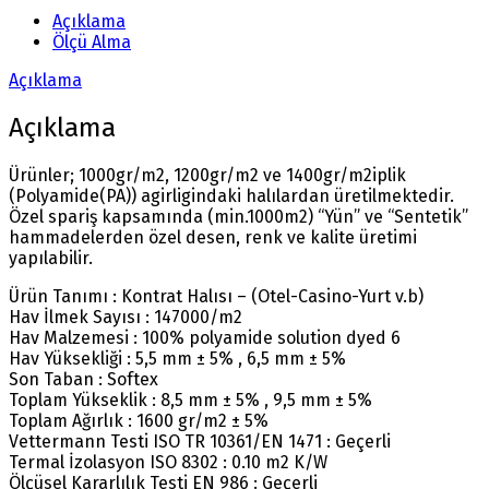
Açıklama
Ölçü Alma
Açıklama
Açıklama
Ürünler; 1000gr/m2, 1200gr/m2 ve 1400gr/m2iplik
(Polyamide(PA)) agirligindaki halılardan üretilmektedir.
Özel spariş kapsamında (min.1000m2) “Yün” ve “Sentetik”
hammadelerden özel desen, renk ve kalite üretimi
yapılabilir.
Ürün Tanımı : Kontrat Halısı – (Otel-Casino-Yurt v.b)
Hav İlmek Sayısı : 147000/m2
Hav Malzemesi : 100% polyamide solution dyed 6
Hav Yüksekliği : 5,5 mm ± 5% , 6,5 mm ± 5%
Son Taban : Softex
Toplam Yükseklik : 8,5 mm ± 5% , 9,5 mm ± 5%
Toplam Ağırlık : 1600 gr/m2 ± 5%
Vettermann Testi ISO TR 10361/EN 1471 : Geçerli
Termal İzolasyon ISO 8302 : 0.10 m2 K/W
Ölçüsel Kararlılık Testi EN 986 : Geçerli