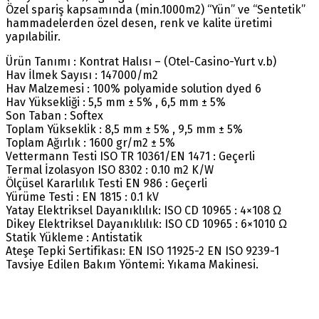
Özel spariş kapsamında (min.1000m2) “Yün” ve “Sentetik”
hammadelerden özel desen, renk ve kalite üretimi
yapılabilir.
Ürün Tanımı : Kontrat Halısı – (Otel-Casino-Yurt v.b)
Hav İlmek Sayısı : 147000/m2
Hav Malzemesi : 100% polyamide solution dyed 6
Hav Yüksekliği : 5,5 mm ± 5% , 6,5 mm ± 5%
Son Taban : Softex
Toplam Yükseklik : 8,5 mm ± 5% , 9,5 mm ± 5%
Toplam Ağırlık : 1600 gr/m2 ± 5%
Vettermann Testi ISO TR 10361/EN 1471 : Geçerli
Termal İzolasyon ISO 8302 : 0.10 m2 K/W
Ölçüsel Kararlılık Testi EN 986 : Geçerli
Yürüme Testi : EN 1815 : 0.1 kV
Yatay Elektriksel Dayanıklılık: ISO CD 10965 : 4×108 Ω
Dikey Elektriksel Dayanıklılık: ISO CD 10965 : 6×1010 Ω
Statik Yükleme : Antistatik
Ateşe Tepki Sertifikası: EN ISO 11925-2 EN ISO 9239-1
Tavsiye Edilen Bakım Yöntemi: Yıkama Makinesi.