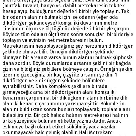
(mutfak, tuvalet, banyo vs. dahil) metrekaresin tek tek
hesaplayıp, bulduğunuz değerleri birbiriyle toplayın. Tek
bir odanın alanını bulmak için ise odanın (eğer oda
dikdörtgen şeklindeyse) komşu iki duvarının metre
cinsinden ölçün ve ölçtüğünüz değerleri birbiriyle çarpın.
Böylece tüm odaları ölçtükten sonra sonuçları birbirleriyle
toplayın ve evinizin net metrekaresini bulun.
Metrekaresini hesaplayacağınız şey herzaman dikdörtgen
şeklinde olmayabilir. Örneğin dikdörtgen şeklinde
olmayan bir arsanız varsa bunun alanını bulmak şüphesiz
daha zordur. Böyle durumlarda arsanın şeklini bir kağıda
çizin ve bildiğiniz şekilllere bölmeye çalışın. Örneğin şeklin
üzerine çizeceğiniz bir kaç çizgi ile arsanın şeklini 1
dikdörtgen ve 2 dik üçgen şeklinde bölümlere
ayırabilirsiniz. Daha kompleks şekillere burada
girmeyeceğiz ama bir dikdörtgenin alanı komşu iki
kenarının çarpımına, bir dik üçkenin alanı birbirine dik
olan iki kenarın çarpımının yarısına eşittir. Bölümlerin
alanını bulduktan sonra bunları toplayarak, toplam alanı
bulabilirsiniz. Bir çok halıda halının metrekaresi halının
arka yüzeyinde bulunan etikette yazmaktadır. Ancak
eskimeye bağlı olarak etiket sökülmüş yada yazılar
okunmayacak hale gelmiş olabilir. Halı Metrekare