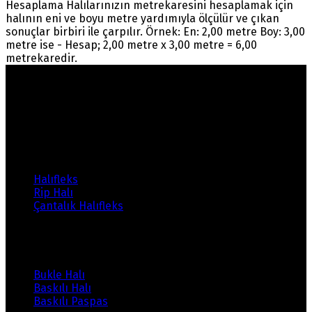
Hesaplama Halılarınızın metrekaresini hesaplamak için
halının eni ve boyu metre yardımıyla ölçülür ve çıkan
sonuçlar birbiri ile çarpılır. Örnek: En: 2,00 metre Boy: 3,00
metre ise - Hesap; 2,00 metre x 3,00 metre = 6,00
metrekaredir.
Warning
: count(): Parameter must be an array or an
object that implements Countable in
/home/ehalicic/public_html/wp-
content/themes/ehalici/sidebar-footer.php
on line
14
Ürünlerimiz
Halıfleks
Rip Halı
Çantalık Halıfleks
Ürünlerimiz
Bukle Halı
Baskılı Halı
Baskılı Paspas