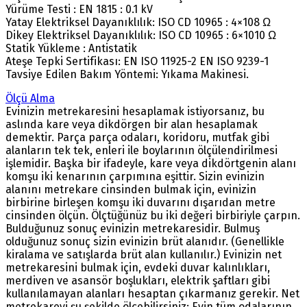
Yürüme Testi : EN 1815 : 0.1 kV
Yatay Elektriksel Dayanıklılık: ISO CD 10965 : 4×108 Ω
Dikey Elektriksel Dayanıklılık: ISO CD 10965 : 6×1010 Ω
Statik Yükleme : Antistatik
Ateşe Tepki Sertifikası: EN ISO 11925-2 EN ISO 9239-1
Tavsiye Edilen Bakım Yöntemi: Yıkama Makinesi.
Ölçü Alma
Evinizin metrekaresini hesaplamak istiyorsanız, bu
aslında kare veya dikdörgen bir alan hesaplamak
demektir. Parça parça odaları, koridoru, mutfak gibi
alanların tek tek, enleri ile boylarının ölçülendirilmesi
işlemidir. Başka bir ifadeyle, kare veya dikdörtgenin alanı
komşu iki kenarının çarpımına eşittir. Sizin evinizin
alanını metrekare cinsinden bulmak için, evinizin
birbirine birleşen komşu iki duvarını dışarıdan metre
cinsinden ölçün. Ölçtüğünüz bu iki değeri birbiriyle çarpın.
Bulduğunuz sonuç evinizin metrekaresidir. Bulmuş
olduğunuz sonuç sizin evinizin brüt alanıdır. (Genellikle
kiralama ve satışlarda brüt alan kullanılır.) Evinizin net
metrekaresini bulmak için, evdeki duvar kalınlıkları,
merdiven ve asansör boşlukları, elektrik şaftları gibi
kullanılamayan alanları hesaptan çıkarmanız gerekir. Net
metrekareyi şu şekilde ölçebilirsiniz: Evin tüm odalarının