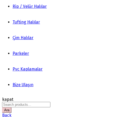
Rip / Velür Halılar
Tufting Halılar
Çim Halılar
Parkeler
Pvc Kaplamalar
Bize Ulaşın
kapat
Search
for:
Ara
Back