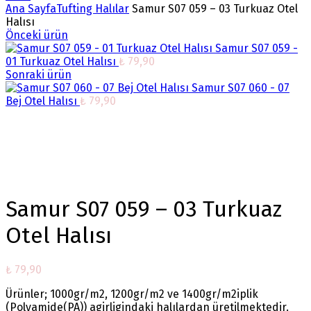
Ana Sayfa
Tufting Halılar
Samur S07 059 – 03 Turkuaz Otel
Halısı
Önceki ürün
Samur S07 059 -
01 Turkuaz Otel Halısı
₺
79,90
Sonraki ürün
Samur S07 060 - 07
Bej Otel Halısı
₺
79,90
Büyütmek için tıklayın
Samur S07 059 – 03 Turkuaz
Otel Halısı
₺
79,90
Ürünler; 1000gr/m2, 1200gr/m2 ve 1400gr/m2iplik
(Polyamide(PA)) agirligindaki halılardan üretilmektedir.