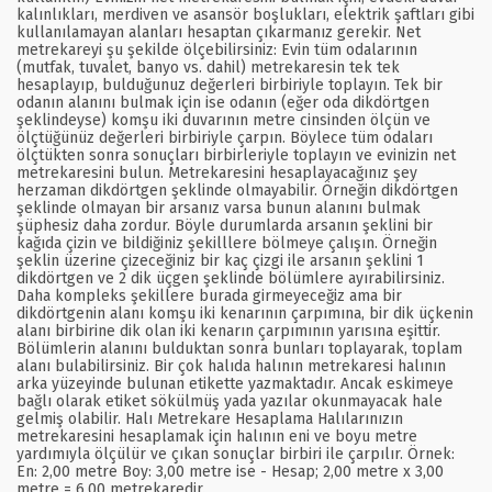
kalınlıkları, merdiven ve asansör boşlukları, elektrik şaftları gibi
kullanılamayan alanları hesaptan çıkarmanız gerekir. Net
metrekareyi şu şekilde ölçebilirsiniz: Evin tüm odalarının
(mutfak, tuvalet, banyo vs. dahil) metrekaresin tek tek
hesaplayıp, bulduğunuz değerleri birbiriyle toplayın. Tek bir
odanın alanını bulmak için ise odanın (eğer oda dikdörtgen
şeklindeyse) komşu iki duvarının metre cinsinden ölçün ve
ölçtüğünüz değerleri birbiriyle çarpın. Böylece tüm odaları
ölçtükten sonra sonuçları birbirleriyle toplayın ve evinizin net
metrekaresini bulun. Metrekaresini hesaplayacağınız şey
herzaman dikdörtgen şeklinde olmayabilir. Örneğin dikdörtgen
şeklinde olmayan bir arsanız varsa bunun alanını bulmak
şüphesiz daha zordur. Böyle durumlarda arsanın şeklini bir
kağıda çizin ve bildiğiniz şekilllere bölmeye çalışın. Örneğin
şeklin üzerine çizeceğiniz bir kaç çizgi ile arsanın şeklini 1
dikdörtgen ve 2 dik üçgen şeklinde bölümlere ayırabilirsiniz.
Daha kompleks şekillere burada girmeyeceğiz ama bir
dikdörtgenin alanı komşu iki kenarının çarpımına, bir dik üçkenin
alanı birbirine dik olan iki kenarın çarpımının yarısına eşittir.
Bölümlerin alanını bulduktan sonra bunları toplayarak, toplam
alanı bulabilirsiniz. Bir çok halıda halının metrekaresi halının
arka yüzeyinde bulunan etikette yazmaktadır. Ancak eskimeye
bağlı olarak etiket sökülmüş yada yazılar okunmayacak hale
gelmiş olabilir. Halı Metrekare Hesaplama Halılarınızın
metrekaresini hesaplamak için halının eni ve boyu metre
yardımıyla ölçülür ve çıkan sonuçlar birbiri ile çarpılır. Örnek:
En: 2,00 metre Boy: 3,00 metre ise - Hesap; 2,00 metre x 3,00
metre = 6,00 metrekaredir.