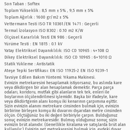
Son Taban : Softex
Toplam Yükseklik : 8,5 mm ± 5% , 9,5 mm ± 5%
Toplam Ağırlık : 1600 gr/m2 ± 5%
Vettermann Testi ISO TR 10361/EN 1471 : Geçerli
Termal İzolasyon ISO 8302 : 0.10 m2 K/W
Ölçüsel Kararlılık Testi EN 986 : Geçerli
Yürüme Testi : EN 1815 : 0.1 kV
Yatay Elektriksel Dayanıklılık: ISO CD 10965 : 4×108 Ω
Dikey Elektriksel Dayanıklılık: ISO CD 10965 : 6×1010 Ω
Statik Yükleme : Antistatik
Ateşe Tepki Sertifikası: EN ISO 11925-2 EN ISO 9239-1
Tavsiye Edilen Bakım Yöntemi: Yıkama Makinesi.
Evinizin metrekaresini hesaplamak istiyorsanız, bu aslında kare
veya dikdörgen bir alan hesaplamak demektir. Parça parça
odaları, koridoru, mutfak gibi alanların tek tek, enleri ile
boylarının ölçülendirilmesi işlemidir. Başka bir ifadeyle, kare
veya dikdörtgenin alanı komşu iki kenarının çarpımına eşittir.
Sizin evinizin alanını metrekare cinsinden bulmak için, evinizin
birbirine birleşen komşu iki duvarını dışarıdan metre cinsinden
ölçün. Ölçtüğünüz bu iki değeri birbiriyle çarpın. Bulduğunuz
sonuç evinizin metrekaresidir. Bulmuş olduğunuz sonuç sizin
evinizin brüt alanıdır. (Genellikle kiralama ve satışlarda brüt alan
kullanılır.) Evinizin net metrekaresini bulmak için, evdeki duvar