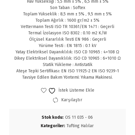
Hav Yüksekliği : 5,5 mm ± 5% , 6,5 mm ± 5%
Son Taban : Softex
Toplam Yükseklik : 8,5 mm ± 5% , 9,5 mm ± 5%
Toplam Ağırlık : 1600 gr/m2 ± 5%
Vettermann Testi ISO TR 10361/EN 1471 : Geçerli
Termal İzolasyon ISO 8302 : 0.10 m2 K/W
Ölçüsel Kararlılık Testi EN 986 : Geçerli
Yürüme Testi : EN 1815 : 0.1 kV
Yatay Elektriksel Dayanıklılık: ISO CD 10965 : 4×108 Ω
Dikey Elektriksel Dayanıklılık: ISO CD 10965 : 6×1010 Ω
Statik Yükleme : Antistatik
Ateşe Tepki Sertifikası: EN ISO 11925-2 EN ISO 9239-1
Tavsiye Edilen Bakım Yöntemi: Yıkama Makinesi.
İstek Listeme Ekle
Karşılaştır
Stok kodu:
OS 11 035 - 06
Kategoriler:
Tufting Halılar