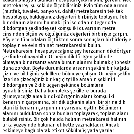
metrekareyi şu şekilde ölçebilirsiniz: Evin tüm odalarının
(mutfak, tuvalet, banyo vs. dahil) metrekaresin tek tek
hesaplayıp, bulduğunuz değerleri birbiriyle toplayın. Tek
bir odanın alanını bulmak için ise odanın (eğer oda
dikdörtgen şeklindeyse) komşu iki duvarının metre
cinsinden ölçün ve ölçtüğünüz değerleri birbiriyle çarpın.
Böylece tüm odaları ölçtükten sonra sonuçları birbirleriyle
toplayın ve evinizin net metrekaresini bulun.
Metrekaresini hesaplayacağınız şey herzaman dikdörtgen
şeklinde olmayabilir. Örneğin dikdörtgen şeklinde
olmayan bir arsanız varsa bunun alanını bulmak şüphesiz
daha zordur. Böyle durumlarda arsanın şeklini bir kağıda
çizin ve bildiğiniz şekilllere bölmeye çalışın. Örneğin şeklin
üzerine çizeceğiniz bir kaç çizgi ile arsanın şeklini 1
dikdörtgen ve 2 dik üçgen şeklinde bölümlere
ayırabilirsiniz. Daha kompleks şekillere burada
girmeyeceğiz ama bir dikdörtgenin alanı komşu iki
kenarının çarpımına, bir dik üçkenin alanı birbirine dik
olan iki kenarın çarpımının yarısına eşittir. Bölümlerin
alanını bulduktan sonra bunları toplayarak, toplam alanı
bulabilirsiniz. Bir çok halıda halının metrekaresi halının
arka yüzeyinde bulunan etikette yazmaktadır. Ancak
eskimeye bağlı olarak etiket sökülmüş yada yazılar