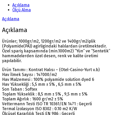
Açıklama
Ölçü Alma
Açıklama
Açıklama
Ürünler; 1000gr/m2, 1200gr/m2 ve 1400gr/m2iplik
(Polyamide(PA)) agirligindaki halılardan üretilmektedir.
Özel spariş kapsamında (min.1000m2) “Yün” ve “Sentetik”
hammadelerden özel desen, renk ve kalite üretimi
yapılabilir.
Ürün Tanımı : Kontrat Halısı – (Otel-Casino-Yurt v.b)
Hav İlmek Sayısı : 147000/m2
Hav Malzemesi : 100% polyamide solution dyed 6
Hav Yüksekliği : 5,5 mm ± 5% , 6,5 mm ± 5%
Son Taban : Softex
Toplam Yükseklik : 8,5 mm ± 5% , 9,5 mm ± 5%
Toplam Ağırlık : 1600 gr/m2 ± 5%
Vettermann Testi ISO TR 10361/EN 1471 : Geçerli
Termal İzolasyon ISO 8302 : 0.10 m2 K/W
Ölçüsel Kararlılık Testi EN 986 : Geçerli