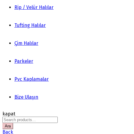
Rip / Velür Halılar
Tufting Halılar
Çim Halılar
Parkeler
Pvc Kaplamalar
Bize Ulaşın
kapat
Search
for:
Ara
Back