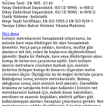
Yürüme Testi : EN 1815 : 0.1 kV
Yatay Elektriksel Dayanıklılık: ISO CD 10965 : 4×108 Ω
Dikey Elektriksel Dayanıklılık: ISO CD 10965 : 6×1010 Ω
Statik Yükleme : Antistatik
Ateşe Tepki Sertifikası: EN ISO 11925-2 EN ISO 9239-1
Tavsiye Edilen Bakım Yöntemi: Yıkama Makinesi.
Ölçü Alma
Evinizin metrekaresini hesaplamak istiyorsanız, bu
aslında kare veya dikdörgen bir alan hesaplamak
demektir. Parça parça odaları, koridoru, mutfak gibi
alanların tek tek, enleri ile boylarının ölçülendirilmesi
işlemidir. Başka bir ifadeyle, kare veya dikdörtgenin alanı
komşu iki kenarının çarpımına eşittir. Sizin evinizin
alanını metrekare cinsinden bulmak için, evinizin
birbirine birleşen komşu iki duvarını dışarıdan metre
cinsinden ölçün. Ölçtüğünüz bu iki değeri birbiriyle çarpın.
Bulduğunuz sonuç evinizin metrekaresidir. Bulmuş
olduğunuz sonuç sizin evinizin brüt alanıdır. (Genellikle
kiralama ve satışlarda brüt alan kullanılır.) Evinizin net
metrekaresini bulmak için, evdeki duvar kalınlıkları,
merdiven ve asansör boşlukları, elektrik şaftları gibi
kullanılamayan alanları hesaptan çıkarmanız gerekir. Net
metrekareyi şu şekilde ölçebilirsiniz: Evin tüm odalarının