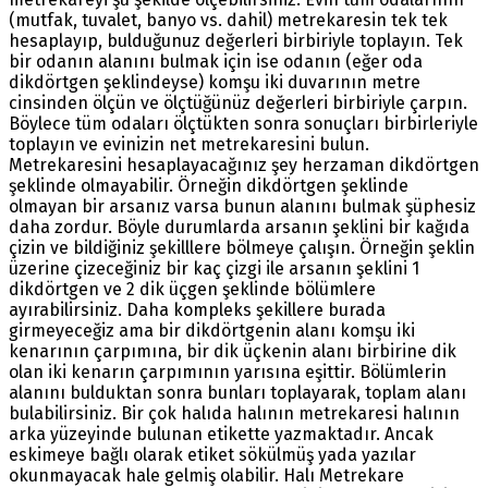
(mutfak, tuvalet, banyo vs. dahil) metrekaresin tek tek
hesaplayıp, bulduğunuz değerleri birbiriyle toplayın. Tek
bir odanın alanını bulmak için ise odanın (eğer oda
dikdörtgen şeklindeyse) komşu iki duvarının metre
cinsinden ölçün ve ölçtüğünüz değerleri birbiriyle çarpın.
Böylece tüm odaları ölçtükten sonra sonuçları birbirleriyle
toplayın ve evinizin net metrekaresini bulun.
Metrekaresini hesaplayacağınız şey herzaman dikdörtgen
şeklinde olmayabilir. Örneğin dikdörtgen şeklinde
olmayan bir arsanız varsa bunun alanını bulmak şüphesiz
daha zordur. Böyle durumlarda arsanın şeklini bir kağıda
çizin ve bildiğiniz şekilllere bölmeye çalışın. Örneğin şeklin
üzerine çizeceğiniz bir kaç çizgi ile arsanın şeklini 1
dikdörtgen ve 2 dik üçgen şeklinde bölümlere
ayırabilirsiniz. Daha kompleks şekillere burada
girmeyeceğiz ama bir dikdörtgenin alanı komşu iki
kenarının çarpımına, bir dik üçkenin alanı birbirine dik
olan iki kenarın çarpımının yarısına eşittir. Bölümlerin
alanını bulduktan sonra bunları toplayarak, toplam alanı
bulabilirsiniz. Bir çok halıda halının metrekaresi halının
arka yüzeyinde bulunan etikette yazmaktadır. Ancak
eskimeye bağlı olarak etiket sökülmüş yada yazılar
okunmayacak hale gelmiş olabilir. Halı Metrekare