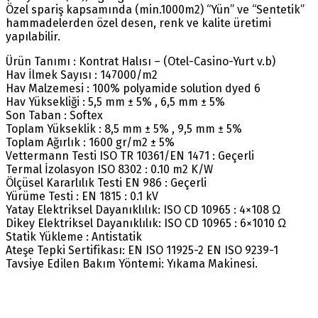
Özel spariş kapsamında (min.1000m2) “Yün” ve “Sentetik”
hammadelerden özel desen, renk ve kalite üretimi
yapılabilir.
Ürün Tanımı : Kontrat Halısı – (Otel-Casino-Yurt v.b)
Hav İlmek Sayısı : 147000/m2
Hav Malzemesi : 100% polyamide solution dyed 6
Hav Yüksekliği : 5,5 mm ± 5% , 6,5 mm ± 5%
Son Taban : Softex
Toplam Yükseklik : 8,5 mm ± 5% , 9,5 mm ± 5%
Toplam Ağırlık : 1600 gr/m2 ± 5%
Vettermann Testi ISO TR 10361/EN 1471 : Geçerli
Termal İzolasyon ISO 8302 : 0.10 m2 K/W
Ölçüsel Kararlılık Testi EN 986 : Geçerli
Yürüme Testi : EN 1815 : 0.1 kV
Yatay Elektriksel Dayanıklılık: ISO CD 10965 : 4×108 Ω
Dikey Elektriksel Dayanıklılık: ISO CD 10965 : 6×1010 Ω
Statik Yükleme : Antistatik
Ateşe Tepki Sertifikası: EN ISO 11925-2 EN ISO 9239-1
Tavsiye Edilen Bakım Yöntemi: Yıkama Makinesi.