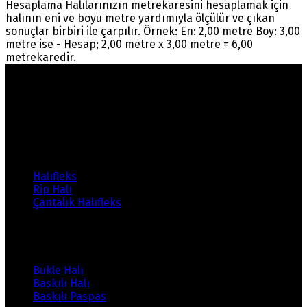
Hesaplama Halılarınızın metrekaresini hesaplamak için
halının eni ve boyu metre yardımıyla ölçülür ve çıkan
sonuçlar birbiri ile çarpılır. Örnek: En: 2,00 metre Boy: 3,00
metre ise - Hesap; 2,00 metre x 3,00 metre = 6,00
metrekaredir.
Warning
: count(): Parameter must be an array or an
object that implements Countable in
/home/ehalicic/public_html/wp-
content/themes/ehalici/sidebar-footer.php
on line
14
Ürünlerimiz
Halıfleks
Rip Halı
Çantalık Halıfleks
Ürünlerimiz
Bukle Halı
Baskılı Halı
Baskılı Paspas