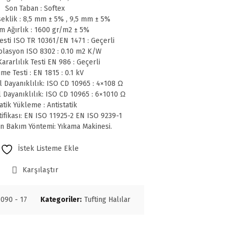
Son Taban : Softex
eklik : 8,5 mm ± 5% , 9,5 mm ± 5%
m Ağırlık : 1600 gr/m2 ± 5%
sti ISO TR 10361/EN 1471 : Geçerli
olasyon ISO 8302 : 0.10 m2 K/W
ararlılık Testi EN 986 : Geçerli
me Testi : EN 1815 : 0.1 kV
l Dayanıklılık: ISO CD 10965 : 4×108 Ω
l Dayanıklılık: ISO CD 10965 : 6×1010 Ω
atik Yükleme : Antistatik
tifikası: EN ISO 11925-2 EN ISO 9239-1
en Bakım Yöntemi: Yıkama Makinesi.
İstek Listeme Ekle
Karşılaştır
090 - 17
Kategoriler:
Tufting Halılar