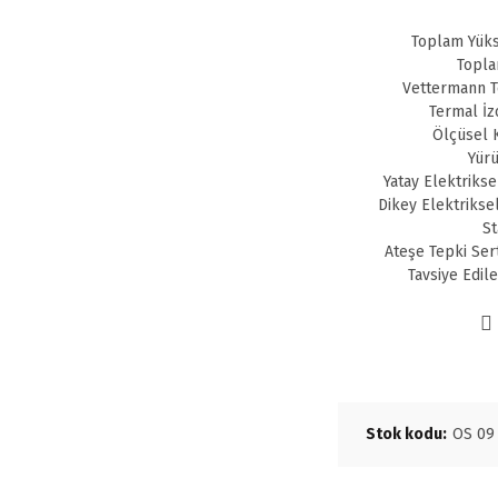
Toplam Yüks
Topla
Vettermann Te
Termal İz
Ölçüsel K
Yürü
Yatay Elektrikse
Dikey Elektrikse
St
Ateşe Tepki Ser
Tavsiye Edil
Stok kodu:
OS 09 