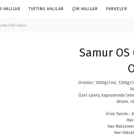
R HALILAR
TUFTING HALILAR
ÇIM HALILAR
PARKELER
nli Otel Halısı
Samur OS 0
O
Ürünler; 1000gr/m2, 1200gr/m
ha
Özel spariş kapsamında (min
desen, re
Ürün Tanımı : K
Hav
Hav Malzemes
Hav Yüksek