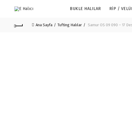
BUKLE HALILAR
RIP / VELÜ
Ana Sayfa
Tufting Halılar
Samur OS 09 090 – 17 Dese