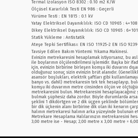
Termal İzolasyon ISO 8302 : 0.10 m2 K/W
Ölçüsel Kararlılık Testi EN 986 : Geçerli
Yürüme Testi : EN 1815 : 0.1 kV
Yatay Elektriksel Dayanıklılık: ISO CD 10965 : 4×10
Dikey Elektriksel Dayanıklılık: ISO CD 10965 : 6×10
Statik Yükleme : Antistatik
Ateşe Tepki Sertifikası: EN ISO 11925-2 EN ISO 9239
Tavsiye Edilen Bakım Yöntemi: Yıkama Makinesi.
Evinizin metrekaresini hesaplamak istiyorsanız, bu asl
ile boylarının ölçülendirilmesi işlemidir. Başka bir if
için, evinizin birbirine birleşen komşu iki duvarını d
olduğunuz sonuç sizin evinizin brüt alanıdır. (Genellik
asansör boşlukları, elektrik şaftları gibi kullanılamay
banyo vs. dahil) metrekaresin tek tek hesaplayıp, bul
komşu iki duvarının metre cinsinden ölçün ve ölçtüğünü
metrekaresini bulun. Metrekaresini hesaplayacağınız 
bulmak şüphesiz daha zordur. Böyle durumlarda arsanın ş
şeklini 1 dikdörtgen ve 2 dik üçgen şeklinde bölümler
bir dik üçkenin alanı birbirine dik olan iki kenarın çar
halının metrekaresi halının arka yüzeyinde bulunan et
Metrekare Hesaplama Halılarınızın metrekaresini hesap
3,00 metre ise - Hesap; 2,00 metre x 3,00 metre = 6,0