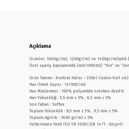
Açıklama
Ürünler; 1000gr/m2, 1200gr/m2 ve 1400gr/m2iplik (P
Özel spariş kapsamında (min.1000m2) “Yün” ve “Sent
Ürün Tanımı : Kontrat Halısı – (Otel-Casino-Yurt v.b)
Hav İlmek Sayısı : 147000/m2
Hav Malzemesi : 100% polyamide solution dyed 6
Hav Yüksekliği : 5,5 mm ± 5% , 6,5 mm ± 5%
Son Taban : Softex
Toplam Yükseklik : 8,5 mm ± 5% , 9,5 mm ± 5%
Toplam Ağırlık : 1600 gr/m2 ± 5%
Vettermann Testi ISO TR 10361/EN 1471 : Geçerli