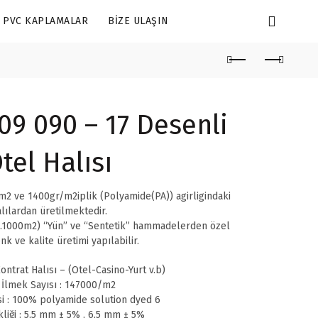
PVC KAPLAMALAR
BIZE ULAŞIN
9 090 – 17 Desenli
tel Halısı
2 ve 1400gr/m2iplik (Polyamide(PA)) agirligindaki
lılardan üretilmektedir.
.1000m2) “Yün” ve “Sentetik” hammadelerden özel
nk ve kalite üretimi yapılabilir.
ontrat Halısı – (Otel-Casino-Yurt v.b)
 İlmek Sayısı : 147000/m2
i : 100% polyamide solution dyed 6
liği : 5,5 mm ± 5% , 6,5 mm ± 5%