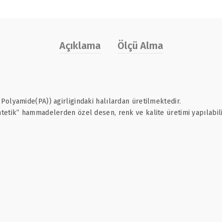
Açıklama
Ölçü Alma
olyamide(PA)) agirligindaki halılardan üretilmektedir.
etik” hammadelerden özel desen, renk ve kalite üretimi yapılabili