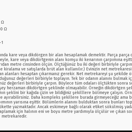
8 Ω
10 Ω
-1
ında kare veya dikdörgen bir alan hesaplamak demektir. Parça parça oda
adeyle, kare veya dikdörtgenin alanı komşu iki kenarının çarpımına eşitt
ışarıdan metre cinsinden ölçün. Ölçtüğünüz bu iki değeri birbiriyle çar
le kiralama ve satışlarda brüt alan kullanılır.) Evinizin net metrekares
an alanları hesaptan çıkarmanız gerekir. Net metrekareyi şu şekilde ölç
duğunuz değerleri birbiriyle toplayın. Tek bir odanın alanını bulmak i
z değerleri birbiriyle çarpın. Böylece tüm odaları ölçtükten sonra son
şey herzaman dikdörtgen şeklinde olmayabilir. Örneğin dikdörtgen şek
eklini bir kağıda çizin ve bildiğiniz şekilllere bölmeye çalışın. Örneğ
e ayırabilirsiniz. Daha kompleks şekillere burada girmeyeceğiz ama bi
pımının yarısına eşittir. Bölümlerin alanını bulduktan sonra bunları top
ikette yazmaktadır. Ancak eskimeye bağlı olarak etiket sökülmüş yada
lamak için halının eni ve boyu metre yardımıyla ölçülür ve çıkan sonuç
0 metrekaredir.