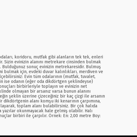
ları, koridoru, mutfak gibi alanların tek tek, enleri
ir. Sizin evinizin alanını metrekare cinsinden bulmak
pın. Bulduğunuz sonuç evinizin metrekaresidir. Bulmuş
ini bulmak için, evdeki duvar kalınlıkları, merdiven ve
ebilirsiniz: Evin tüm odalarının (mutfak, tuvalet,
çin ise odanın (eğer oda dikdörtgen şeklindeyse)
uçları birbirleriyle toplayın ve evinizin net
linde olmayan bir arsanız varsa bunun alanını
in şeklin üzerine çizeceğiniz bir kaç çizgi ile arsanın
r dikdörtgenin alanı komşu iki kenarının çarpımına,
layarak, toplam alanı bulabilirsiniz. Bir çok halıda
 yazılar okunmayacak hale gelmiş olabilir. Halı
lar birbiri ile çarpılır. Örnek: En: 2,00 metre Boy: