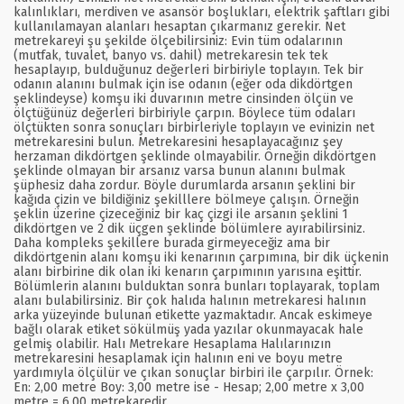
kalınlıkları, merdiven ve asansör boşlukları, elektrik şaftları gibi
kullanılamayan alanları hesaptan çıkarmanız gerekir. Net
metrekareyi şu şekilde ölçebilirsiniz: Evin tüm odalarının
(mutfak, tuvalet, banyo vs. dahil) metrekaresin tek tek
hesaplayıp, bulduğunuz değerleri birbiriyle toplayın. Tek bir
odanın alanını bulmak için ise odanın (eğer oda dikdörtgen
şeklindeyse) komşu iki duvarının metre cinsinden ölçün ve
ölçtüğünüz değerleri birbiriyle çarpın. Böylece tüm odaları
ölçtükten sonra sonuçları birbirleriyle toplayın ve evinizin net
metrekaresini bulun. Metrekaresini hesaplayacağınız şey
herzaman dikdörtgen şeklinde olmayabilir. Örneğin dikdörtgen
şeklinde olmayan bir arsanız varsa bunun alanını bulmak
şüphesiz daha zordur. Böyle durumlarda arsanın şeklini bir
kağıda çizin ve bildiğiniz şekilllere bölmeye çalışın. Örneğin
şeklin üzerine çizeceğiniz bir kaç çizgi ile arsanın şeklini 1
dikdörtgen ve 2 dik üçgen şeklinde bölümlere ayırabilirsiniz.
Daha kompleks şekillere burada girmeyeceğiz ama bir
dikdörtgenin alanı komşu iki kenarının çarpımına, bir dik üçkenin
alanı birbirine dik olan iki kenarın çarpımının yarısına eşittir.
Bölümlerin alanını bulduktan sonra bunları toplayarak, toplam
alanı bulabilirsiniz. Bir çok halıda halının metrekaresi halının
arka yüzeyinde bulunan etikette yazmaktadır. Ancak eskimeye
bağlı olarak etiket sökülmüş yada yazılar okunmayacak hale
gelmiş olabilir. Halı Metrekare Hesaplama Halılarınızın
metrekaresini hesaplamak için halının eni ve boyu metre
yardımıyla ölçülür ve çıkan sonuçlar birbiri ile çarpılır. Örnek:
En: 2,00 metre Boy: 3,00 metre ise - Hesap; 2,00 metre x 3,00
metre = 6,00 metrekaredir.