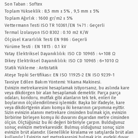
Son Taban : Softex
Toplam Yükseklik : 8,5 mm ± 5% , 9,5 mm ± 5%
Toplam Ağırlık : 1600 gr/m2 ± 5%
Vettermann Testi ISO TR 10361/EN 1471 : Geçerli
Termal İzolasyon ISO 8302 : 0.10 m2 K/W
Ölçüsel Kararlılık Testi EN 986 : Geçerli
Yürüme Testi : EN 1815 : 0.1 kV
Yatay Elektriksel Dayanıklılık: ISO CD 10965 : 4×108 Ω
Dikey Elektriksel Dayanıklılık: ISO CD 10965 : 6×1010 Ω
Statik Yükleme : Antistatik
Ateşe Tepki Sertifikası: EN ISO 11925-2 EN ISO 9239-1
Tavsiye Edilen Bakım Yöntemi: Yıkama Makinesi.
Evinizin metrekaresini hesaplamak istiyorsanız, bu aslında kare
veya dikdörgen bir alan hesaplamak demektir. Parça parça
odaları, koridoru, mutfak gibi alanların tek tek, enleri ile
boylarının ölçülendirilmesi işlemidir. Başka bir ifadeyle, kare
veya dikdörtgenin alanı komşu iki kenarının çarpımına eşittir.
Sizin evinizin alanını metrekare cinsinden bulmak için, evinizin
birbirine birleşen komşu iki duvarını dışarıdan metre cinsinden
ölçün. Ölçtüğünüz bu iki değeri birbiriyle çarpın. Bulduğunuz
sonuç evinizin metrekaresidir. Bulmuş olduğunuz sonuç sizin
evinizin brüt alanıdır. (Genellikle kiralama ve satışlarda brüt alan
kullanılır.) Evinizin net metrekaresini bulmak için, evdeki duvar