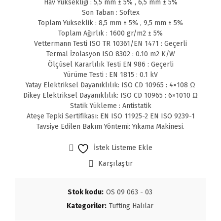
Hav Yüksekliği : 5,5 mm ± 5% , 6,5 mm ± 5%
Son Taban : Softex
Toplam Yükseklik : 8,5 mm ± 5% , 9,5 mm ± 5%
Toplam Ağırlık : 1600 gr/m2 ± 5%
Vettermann Testi ISO TR 10361/EN 1471 : Geçerli
Termal İzolasyon ISO 8302 : 0.10 m2 K/W
Ölçüsel Kararlılık Testi EN 986 : Geçerli
Yürüme Testi : EN 1815 : 0.1 kV
Yatay Elektriksel Dayanıklılık: ISO CD 10965 : 4×108 Ω
Dikey Elektriksel Dayanıklılık: ISO CD 10965 : 6×1010 Ω
Statik Yükleme : Antistatik
Ateşe Tepki Sertifikası: EN ISO 11925-2 EN ISO 9239-1
Tavsiye Edilen Bakım Yöntemi: Yıkama Makinesi.
İstek Listeme Ekle
Karşılaştır
Stok kodu:
OS 09 063 - 03
Kategoriler:
Tufting Halılar