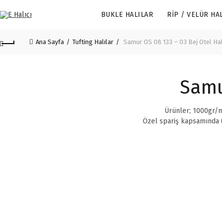
BUKLE HALILAR
RIP / VELÜR HA
Ana Sayfa
Tufting Halılar
Samur OS 08 133 – 03 Bej Otel Hal
Samu
Ürünler; 1000gr/m
Özel spariş kapsamında (