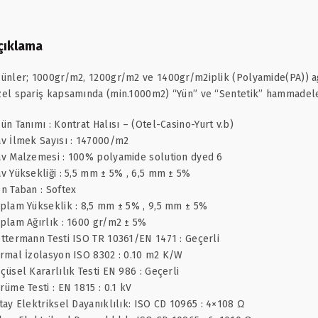
çıklama
ünler; 1000gr/m2, 1200gr/m2 ve 1400gr/m2iplik (Polyamide(PA)) agi
el spariş kapsamında (min.1000m2) “Yün” ve “Sentetik” hammadelerd
ün Tanımı : Kontrat Halısı – (Otel-Casino-Yurt v.b)
v İlmek Sayısı : 147000/m2
v Malzemesi : 100% polyamide solution dyed 6
v Yüksekliği : 5,5 mm ± 5% , 6,5 mm ± 5%
n Taban : Softex
plam Yükseklik : 8,5 mm ± 5% , 9,5 mm ± 5%
plam Ağırlık : 1600 gr/m2 ± 5%
ttermann Testi ISO TR 10361/EN 1471 : Geçerli
rmal İzolasyon ISO 8302 : 0.10 m2 K/W
çüsel Kararlılık Testi EN 986 : Geçerli
rüme Testi : EN 1815 : 0.1 kV
tay Elektriksel Dayanıklılık: ISO CD 10965 : 4×108 Ω