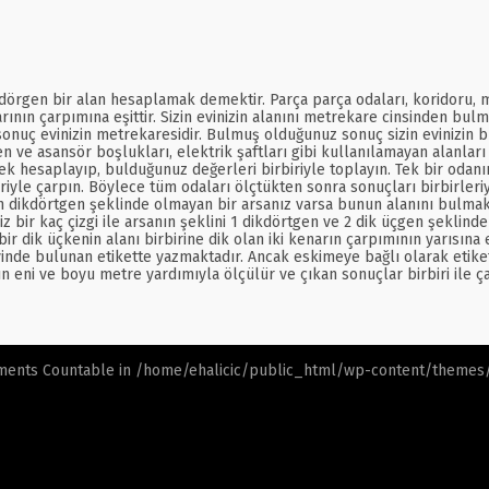
dörgen bir alan hesaplamak demektir. Parça parça odaları, koridoru, mut
rının çarpımına eşittir. Sizin evinizin alanını metrekare cinsinden bulm
onuç evinizin metrekaresidir. Bulmuş olduğunuz sonuç sizin evinizin brü
en ve asansör boşlukları, elektrik şaftları gibi kullanılamayan alanlar
tek hesaplayıp, bulduğunuz değerleri birbiriyle toplayın. Tek bir odan
iyle çarpın. Böylece tüm odaları ölçtükten sonra sonuçları birbirleriy
 dikdörtgen şeklinde olmayan bir arsanız varsa bunun alanını bulmak 
niz bir kaç çizgi ile arsanın şeklini 1 dikdörtgen ve 2 dik üçgen şekli
r dik üçkenin alanı birbirine dik olan iki kenarın çarpımının yarısına
zeyinde bulunan etikette yazmaktadır. Ancak eskimeye bağlı olarak etik
eni ve boyu metre yardımıyla ölçülür ve çıkan sonuçlar birbiri ile çar
ements Countable in
/home/ehalicic/public_html/wp-content/themes/e