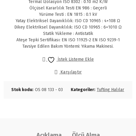
Termal İzolasyon ISO 8302 : 0.10 m2 K/W
Ölçüsel Kararlılık Testi EN 986 : Geçerli
Yürüme Testi : EN 1815 : 0.1 kV
Yatay Elektriksel Dayanıklılık: ISO CD 10965 : 4×108 Ω
Dikey Elektriksel Dayanıklılık: ISO CD 10965 : 6×1010 Ω
Statik Yükleme : Antistatik
Ateşe Tepki Sertifikası: EN ISO 11925-2 EN ISO 9239-1
Tavsiye Edilen Bakım Yöntemi: Yıkama Makinesi.
İstek Listeme Ekle
Karşılaştır
Stok kodu:
OS 08 133 - 03
Kategoriler:
Tufting Halılar
Açıklama
Ölçü Alma