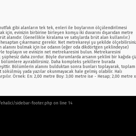
fak gibi alanların tek tek, enleri ile boylarının ölçülendirilmesi
ak için, evinizin birbirine birleşen komşu iki duvarını dışarıdan metre
t alanıdır. (Genellikle kiralama ve satışlarda brüt alan kullanılır.)
ı hesaptan çıkarmanız gerekir. Net metrekareyi şu şekilde ölçebilirsini
ın alanını bulmak için ise odanın (eğer oda dikdörtgen şeklindeyse)
le toplayın ve evinizin net metrekaresini bulun. Metrekaresini
şüphesiz daha zordur. Böyle durumlarda arsanın şeklini bir kağıda çi
nde bölümlere ayırabilirsiniz. Daha kompleks şekillere burada
 eşittir. Bölümlerin alanını bulduktan sonra bunları toplayarak, toplam
et sökülmüş yada yazılar okunmayacak hale gelmiş olabilir. Halı
pılır. Örnek: En: 2,00 metre Boy: 3,00 metre ise - Hesap; 2,00 metre x
halici/sidebar-footer.php
on line
14