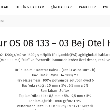
LILAR
TUFTING HALILAR
ÇIM HALILAR
PARKELER
PVC
ısı
r OS 08 133 – 03 Bej Otel H
2, 1200gr/m2 ve 1400gr/m2iplik (Polyamide(PA)) agirligindaki halılard
min.1000m2) “Yün” ve “Sentetik” hammadelerden özel desen, renk ve ka
Ürün Tanımı : Kontrat Halısı – (Otel-Casino-Yurt v.b)
Hav İlmek Sayısı : 147000/m2
Hav Malzemesi : 100% polyamide solution dyed 6
Hav Yüksekliği : 5,5 mm ± 5% , 6,5 mm ± 5%
Son Taban : Softex
Toplam Yükseklik : 8,5 mm ± 5% , 9,5 mm ± 5%
Toplam Ağırlık : 1600 gr/m2 ± 5%
Vettermann Testi ISO TR 10361/EN 1471 : Geçerli