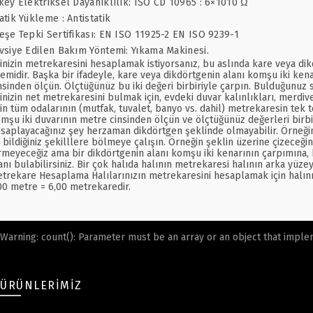
key Elektriksel Dayanıklılık: ISO CD 10965 : 6×1010 Ω
atik Yükleme : Antistatik
eşe Tepki Sertifikası: EN ISO 11925-2 EN ISO 9239-1
vsiye Edilen Bakım Yöntemi: Yıkama Makinesi.
inizin metrekaresini hesaplamak istiyorsanız, bu aslında kare veya dik
lemidir. Başka bir ifadeyle, kare veya dikdörtgenin alanı komşu iki kena
nsinden ölçün. Ölçtüğünüz bu iki değeri birbiriyle çarpın. Bulduğunuz s
inizin net metrekaresini bulmak için, evdeki duvar kalınlıkları, merdiv
in tüm odalarının (mutfak, tuvalet, banyo vs. dahil) metrekaresin tek 
mşu iki duvarının metre cinsinden ölçün ve ölçtüğünüz değerleri birbir
saplayacağınız şey herzaman dikdörtgen şeklinde olmayabilir. Örneğin
 bildiğiniz şekilllere bölmeye çalışın. Örneğin şeklin üzerine çizeceği
rmeyeceğiz ama bir dikdörtgenin alanı komşu iki kenarının çarpımına, bi
anı bulabilirsiniz. Bir çok halıda halının metrekaresi halının arka yü
trekare Hesaplama Halılarınızın metrekaresini hesaplamak için halının 
00 metre = 6,00 metrekaredir.
Warning
: count(): Parameter must be an array or an object that impl
ÜRÜNLERIMIZ