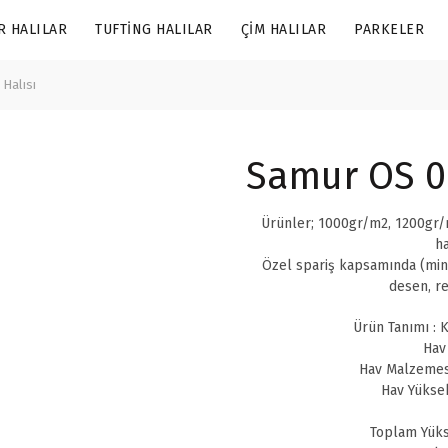
R HALILAR
TUFTING HALILAR
ÇIM HALILAR
PARKELER
Halısı
Samur OS 08
Ürünler; 1000gr/m2, 1200gr/m
ha
Özel spariş kapsamında (min
desen, re
Ürün Tanımı : K
Hav
Hav Malzemes
Hav Yüksek
Toplam Yüks