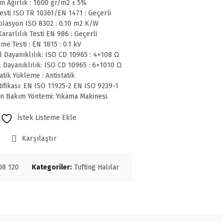
m Ağırlık : 1600 gr/m2 ± 5%
sti ISO TR 10361/EN 1471 : Geçerli
olasyon ISO 8302 : 0.10 m2 K/W
ararlılık Testi EN 986 : Geçerli
me Testi : EN 1815 : 0.1 kV
l Dayanıklılık: ISO CD 10965 : 4×108 Ω
l Dayanıklılık: ISO CD 10965 : 6×1010 Ω
atik Yükleme : Antistatik
tifikası: EN ISO 11925-2 EN ISO 9239-1
en Bakım Yöntemi: Yıkama Makinesi.
İstek Listeme Ekle
Karşılaştır
08 120
Kategoriler:
Tufting Halılar