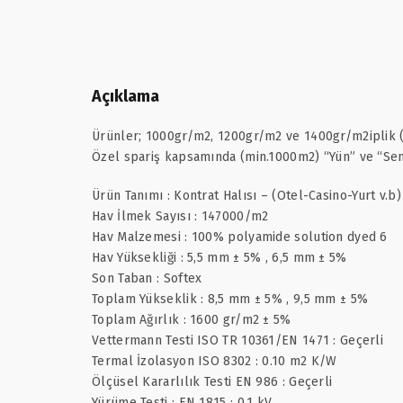
Açıklama
Ürünler; 1000gr/m2, 1200gr/m2 ve 1400gr/m2iplik (P
Özel spariş kapsamında (min.1000m2) “Yün” ve “Sent
Ürün Tanımı : Kontrat Halısı – (Otel-Casino-Yurt v.b)
Hav İlmek Sayısı : 147000/m2
Hav Malzemesi : 100% polyamide solution dyed 6
Hav Yüksekliği : 5,5 mm ± 5% , 6,5 mm ± 5%
Son Taban : Softex
Toplam Yükseklik : 8,5 mm ± 5% , 9,5 mm ± 5%
Toplam Ağırlık : 1600 gr/m2 ± 5%
Vettermann Testi ISO TR 10361/EN 1471 : Geçerli
Termal İzolasyon ISO 8302 : 0.10 m2 K/W
Ölçüsel Kararlılık Testi EN 986 : Geçerli
Yürüme Testi : EN 1815 : 0.1 kV