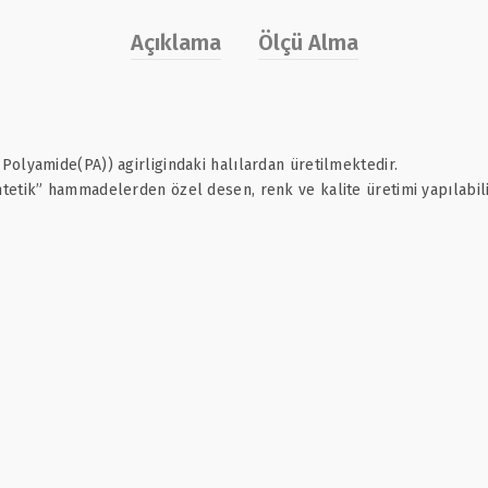
Açıklama
Ölçü Alma
olyamide(PA)) agirligindaki halılardan üretilmektedir.
etik” hammadelerden özel desen, renk ve kalite üretimi yapılabili