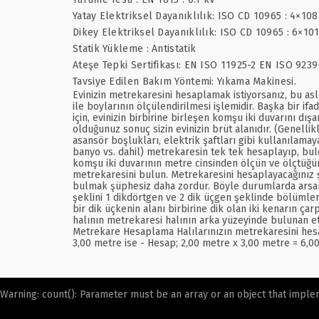
Yatay Elektriksel Dayanıklılık: ISO CD 10965 : 4×10
Dikey Elektriksel Dayanıklılık: ISO CD 10965 : 6×10
Statik Yükleme : Antistatik
Ateşe Tepki Sertifikası: EN ISO 11925-2 EN ISO 9239
Tavsiye Edilen Bakım Yöntemi: Yıkama Makinesi.
Evinizin metrekaresini hesaplamak istiyorsanız, bu asl
ile boylarının ölçülendirilmesi işlemidir. Başka bir if
için, evinizin birbirine birleşen komşu iki duvarını d
olduğunuz sonuç sizin evinizin brüt alanıdır. (Genellik
asansör boşlukları, elektrik şaftları gibi kullanılamay
banyo vs. dahil) metrekaresin tek tek hesaplayıp, bul
komşu iki duvarının metre cinsinden ölçün ve ölçtüğünü
metrekaresini bulun. Metrekaresini hesaplayacağınız 
bulmak şüphesiz daha zordur. Böyle durumlarda arsanın ş
şeklini 1 dikdörtgen ve 2 dik üçgen şeklinde bölümler
bir dik üçkenin alanı birbirine dik olan iki kenarın çar
halının metrekaresi halının arka yüzeyinde bulunan et
Metrekare Hesaplama Halılarınızın metrekaresini hesap
3,00 metre ise - Hesap; 2,00 metre x 3,00 metre = 6,0
Warning
: count(): Parameter must be an array or an object that impl