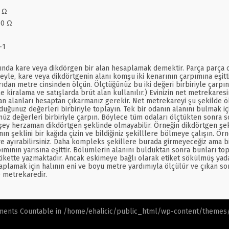
8 Ω
10 Ω
-1
ında kare veya dikdörgen bir alan hesaplamak demektir. Parça parça oda
adeyle, kare veya dikdörtgenin alanı komşu iki kenarının çarpımına eşitt
ışarıdan metre cinsinden ölçün. Ölçtüğünüz bu iki değeri birbiriyle çar
le kiralama ve satışlarda brüt alan kullanılır.) Evinizin net metrekares
an alanları hesaptan çıkarmanız gerekir. Net metrekareyi şu şekilde ölç
duğunuz değerleri birbiriyle toplayın. Tek bir odanın alanını bulmak i
z değerleri birbiriyle çarpın. Böylece tüm odaları ölçtükten sonra son
şey herzaman dikdörtgen şeklinde olmayabilir. Örneğin dikdörtgen şek
eklini bir kağıda çizin ve bildiğiniz şekilllere bölmeye çalışın. Örneğ
e ayırabilirsiniz. Daha kompleks şekillere burada girmeyeceğiz ama bi
pımının yarısına eşittir. Bölümlerin alanını bulduktan sonra bunları top
ikette yazmaktadır. Ancak eskimeye bağlı olarak etiket sökülmüş yada
lamak için halının eni ve boyu metre yardımıyla ölçülür ve çıkan sonuç
0 metrekaredir.
ements Countable in
/home/ehalicic/public_html/wp-content/themes/e