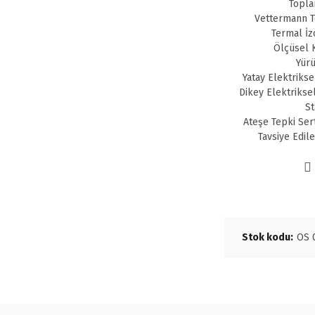
Topla
Vettermann Te
Termal İz
Ölçüsel K
Yürü
Yatay Elektrikse
Dikey Elektrikse
St
Ateşe Tepki Ser
Tavsiye Edil
Stok kodu:
OS 