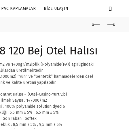
PVC KAPLAMALAR
BIZE ULAŞIN
 120 Bej Otel Halısı
2 ve 1400gr/m2iplik (Polyamide(PA)) agirligindaki
lılardan üretilmektedir.
.1000m2) “Yün” ve “Sentetik” hammadelerden özel
nk ve kalite üretimi yapılabilir.
ontrat Halısı – (Otel-Casino-Yurt v.b)
 İlmek Sayısı : 147000/m2
i : 100% polyamide solution dyed 6
liği : 5,5 mm ± 5% , 6,5 mm ± 5%
Son Taban : Softex
eklik : 8,5 mm ± 5% , 9,5 mm ± 5%