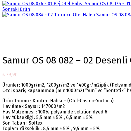
Samur OS 08 076 - 01 
Sonraki ürün
Samur OS 08 084
Büyütmek için tıklayın
Samur OS 08 082 – 02 Desenli 
₺
79,90
Ürünler; 1000gr/m2, 1200gr/m2 ve 1400gr/m2iplik (Polyamide
Özel spariş kapsamında (min.1000m2) “Yün” ve “Sentetik” ha
Ürün Tanımı : Kontrat Halısı – (Otel-Casino-Yurt v.b)
Hav İlmek Sayısı : 147000/m2
Hav Malzemesi : 100% polyamide solution dyed 6
Hav Yüksekliği : 5,5 mm ± 5% , 6,5 mm ± 5%
Son Taban : Softex
Toplam Yükseklik : 8,5 mm ± 5% , 9,5 mm ± 5%