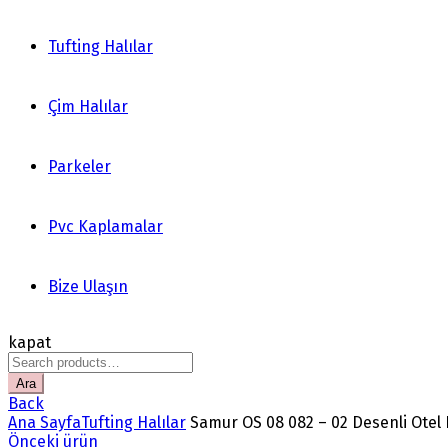
Tufting Halılar
Çim Halılar
Parkeler
Pvc Kaplamalar
Bize Ulaşın
kapat
Search
for:
Ara
Back
Ana Sayfa
Tufting Halılar
Samur OS 08 082 – 02 Desenli Otel 
Önceki ürün