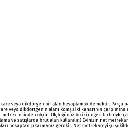
kare veya dikdörgen bir alan hesaplamak demektir. Parça parç
e, kare veya dikdörtgenin alanı komşu iki kenarının çarpımına 
an metre cinsinden ölçün. Ölçtüğünüz bu iki değeri birbiriyle
alama ve satışlarda brüt alan kullanılır.) Evinizin net metreka
anları hesaptan çıkarmanız gerekir. Net metrekareyi şu şekilde