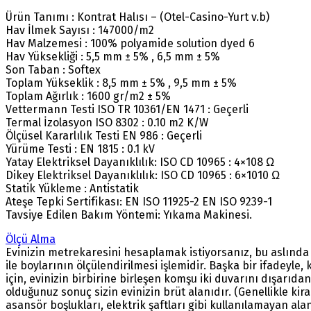
Ürün Tanımı : Kontrat Halısı – (Otel-Casino-Yurt v.b)
Hav İlmek Sayısı : 147000/m2
Hav Malzemesi : 100% polyamide solution dyed 6
Hav Yüksekliği : 5,5 mm ± 5% , 6,5 mm ± 5%
Son Taban : Softex
Toplam Yükseklik : 8,5 mm ± 5% , 9,5 mm ± 5%
Toplam Ağırlık : 1600 gr/m2 ± 5%
Vettermann Testi ISO TR 10361/EN 1471 : Geçerli
Termal İzolasyon ISO 8302 : 0.10 m2 K/W
Ölçüsel Kararlılık Testi EN 986 : Geçerli
Yürüme Testi : EN 1815 : 0.1 kV
Yatay Elektriksel Dayanıklılık: ISO CD 10965 : 4×108 Ω
Dikey Elektriksel Dayanıklılık: ISO CD 10965 : 6×1010 Ω
Statik Yükleme : Antistatik
Ateşe Tepki Sertifikası: EN ISO 11925-2 EN ISO 9239-1
Tavsiye Edilen Bakım Yöntemi: Yıkama Makinesi.
Ölçü Alma
Evinizin metrekaresini hesaplamak istiyorsanız, bu aslında 
ile boylarının ölçülendirilmesi işlemidir. Başka bir ifadeyl
için, evinizin birbirine birleşen komşu iki duvarını dışarıd
olduğunuz sonuç sizin evinizin brüt alanıdır. (Genellikle kir
asansör boşlukları, elektrik şaftları gibi kullanılamayan al