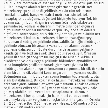
kalınlıkları, merdiven ve asansör boşlukları, elektrik şaftları gibi
kullanılamayan alanları hesaptan çıkarmanız gerekir. Net
metrekareyi şu şekilde ölçebilirsiniz: Evin tüm odalarının
(mutfak, tuvalet, banyo vs. dahil) metrekaresin tek tek
hesaplayıp, bulduğunuz değerleri birbiriyle toplayın. Tek bir
odanın alanını bulmak için ise odanın (eğer oda dikdörtgen
şeklindeyse) komşu iki duvarının metre cinsinden ölçün ve
ölçtüğünüz değerleri birbiriyle çarpın. Böylece tüm odaları
ölçtükten sonra sonuçları birbirleriyle toplayın ve evinizin net
metrekaresini bulun. Metrekaresini hesaplayacağınız şey
herzaman dikdörtgen şeklinde olmayabilir. Örneğin dikdörtgen
şeklinde olmayan bir arsanız varsa bunun alanını bulmak
şüphesiz daha zordur. Böyle durumlarda arsanın şeklini bir
kağıda çizin ve bildiğiniz şekilllere bölmeye çalışın. Örneğin
şeklin üzerine çizeceğiniz bir kaç çizgi ile arsanın şeklini 1
dikdörtgen ve 2 dik üçgen şeklinde bölümlere ayırabilirsiniz.
Daha kompleks şekillere burada girmeyeceğiz ama bir
dikdörtgenin alanı komşu iki kenarının çarpımına, bir dik üçkenin
alanı birbirine dik olan iki kenarın çarpımının yarısına eşittir.
Bölümlerin alanını bulduktan sonra bunları toplayarak, toplam
alanı bulabilirsiniz. Bir çok halıda halının metrekaresi halının
arka yüzeyinde bulunan etikette yazmaktadır. Ancak eskimeye
bağlı olarak etiket sökülmüş yada yazılar okunmayacak hale
gelmiş olabilir. Halı Metrekare Hesaplama Halılarınızın
metrekaresini hesaplamak için halının eni ve boyu metre
yardımıyla ölçülür ve çıkan sonuçlar birbiri ile çarpılır. Örnek:
En: 2,00 metre Boy: 3,00 metre ise - Hesap; 2,00 metre x 3,00
metre = 6,00 metrekaredir.