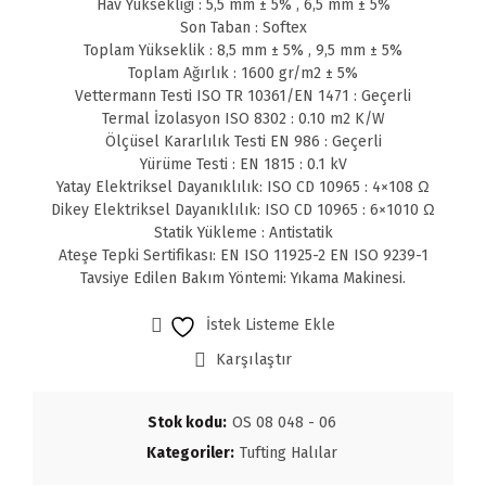
Hav Yüksekliği : 5,5 mm ± 5% , 6,5 mm ± 5%
Son Taban : Softex
Toplam Yükseklik : 8,5 mm ± 5% , 9,5 mm ± 5%
Toplam Ağırlık : 1600 gr/m2 ± 5%
Vettermann Testi ISO TR 10361/EN 1471 : Geçerli
Termal İzolasyon ISO 8302 : 0.10 m2 K/W
Ölçüsel Kararlılık Testi EN 986 : Geçerli
Yürüme Testi : EN 1815 : 0.1 kV
Yatay Elektriksel Dayanıklılık: ISO CD 10965 : 4×108 Ω
Dikey Elektriksel Dayanıklılık: ISO CD 10965 : 6×1010 Ω
Statik Yükleme : Antistatik
Ateşe Tepki Sertifikası: EN ISO 11925-2 EN ISO 9239-1
Tavsiye Edilen Bakım Yöntemi: Yıkama Makinesi.
İstek Listeme Ekle
Karşılaştır
Stok kodu:
OS 08 048 - 06
Kategoriler:
Tufting Halılar