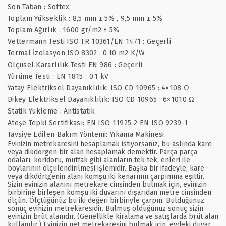
Son Taban : Softex
Toplam Yükseklik : 8,5 mm ± 5% , 9,5 mm ± 5%
Toplam Ağırlık : 1600 gr/m2 ± 5%
Vettermann Testi ISO TR 10361/EN 1471 : Geçerli
Termal İzolasyon ISO 8302 : 0.10 m2 K/W
Ölçüsel Kararlılık Testi EN 986 : Geçerli
Yürüme Testi : EN 1815 : 0.1 kV
Yatay Elektriksel Dayanıklılık: ISO CD 10965 : 4×108 Ω
Dikey Elektriksel Dayanıklılık: ISO CD 10965 : 6×1010 Ω
Statik Yükleme : Antistatik
Ateşe Tepki Sertifikası: EN ISO 11925-2 EN ISO 9239-1
Tavsiye Edilen Bakım Yöntemi: Yıkama Makinesi.
Evinizin metrekaresini hesaplamak istiyorsanız, bu aslında kare
veya dikdörgen bir alan hesaplamak demektir. Parça parça
odaları, koridoru, mutfak gibi alanların tek tek, enleri ile
boylarının ölçülendirilmesi işlemidir. Başka bir ifadeyle, kare
veya dikdörtgenin alanı komşu iki kenarının çarpımına eşittir.
Sizin evinizin alanını metrekare cinsinden bulmak için, evinizin
birbirine birleşen komşu iki duvarını dışarıdan metre cinsinden
ölçün. Ölçtüğünüz bu iki değeri birbiriyle çarpın. Bulduğunuz
sonuç evinizin metrekaresidir. Bulmuş olduğunuz sonuç sizin
evinizin brüt alanıdır. (Genellikle kiralama ve satışlarda brüt alan
kullanılır.) Evinizin net metrekaresini bulmak için, evdeki duvar