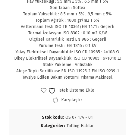
Hav Yüksekliği : 5,5 mm ± 5% , 6,5 mm ± 5%
Son Taban : Softex
Toplam Yükseklik : 8,5 mm ± 5% , 9,5 mm ± 5%
Toplam Ağırlık : 1600 gr/m2 ± 5%
Vettermann Testi ISO TR 10361/EN 1471 : Geçerli
Termal İzolasyon ISO 8302 : 0.10 m2 K/W
Ölçüsel Kararlılık Testi EN 986 : Geçerli
Yürüme Testi : EN 1815 : 0.1 kV
Yatay Elektriksel Dayanıklılık: ISO CD 10965 : 4×108 Ω
Dikey Elektriksel Dayanıklılık: ISO CD 10965 : 6×1010 Ω
Statik Yükleme : Antistatik
Ateşe Tepki Sertifikası: EN ISO 11925-2 EN ISO 9239-1
Tavsiye Edilen Bakım Yöntemi: Yıkama Makinesi.
İstek Listeme Ekle
Karşılaştır
Stok kodu:
OS 07 174 - 01
Kategoriler:
Tufting Halılar