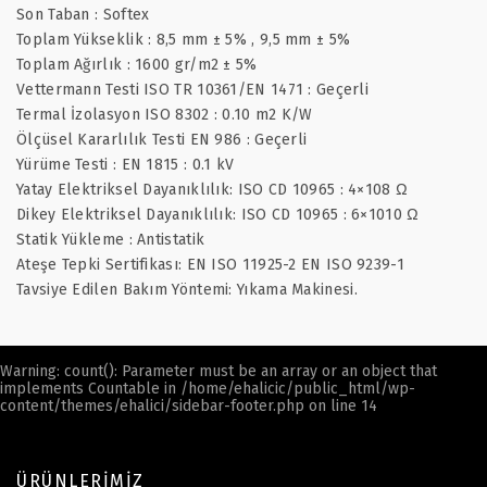
Son Taban : Softex
Toplam Yükseklik : 8,5 mm ± 5% , 9,5 mm ± 5%
Toplam Ağırlık : 1600 gr/m2 ± 5%
Vettermann Testi ISO TR 10361/EN 1471 : Geçerli
Termal İzolasyon ISO 8302 : 0.10 m2 K/W
Ölçüsel Kararlılık Testi EN 986 : Geçerli
Yürüme Testi : EN 1815 : 0.1 kV
Yatay Elektriksel Dayanıklılık: ISO CD 10965 : 4×108 Ω
Dikey Elektriksel Dayanıklılık: ISO CD 10965 : 6×1010 Ω
Statik Yükleme : Antistatik
Ateşe Tepki Sertifikası: EN ISO 11925-2 EN ISO 9239-1
Tavsiye Edilen Bakım Yöntemi: Yıkama Makinesi.
Warning
: count(): Parameter must be an array or an object that
implements Countable in
/home/ehalicic/public_html/wp-
content/themes/ehalici/sidebar-footer.php
on line
14
ÜRÜNLERIMIZ