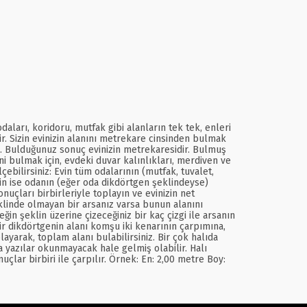
ları, koridoru, mutfak gibi alanların tek tek, enleri
ir. Sizin evinizin alanını metrekare cinsinden bulmak
pın. Bulduğunuz sonuç evinizin metrekaresidir. Bulmuş
ini bulmak için, evdeki duvar kalınlıkları, merdiven ve
ebilirsiniz: Evin tüm odalarının (mutfak, tuvalet,
çin ise odanın (eğer oda dikdörtgen şeklindeyse)
uçları birbirleriyle toplayın ve evinizin net
linde olmayan bir arsanız varsa bunun alanını
in şeklin üzerine çizeceğiniz bir kaç çizgi ile arsanın
r dikdörtgenin alanı komşu iki kenarının çarpımına,
layarak, toplam alanı bulabilirsiniz. Bir çok halıda
 yazılar okunmayacak hale gelmiş olabilir. Halı
lar birbiri ile çarpılır. Örnek: En: 2,00 metre Boy: