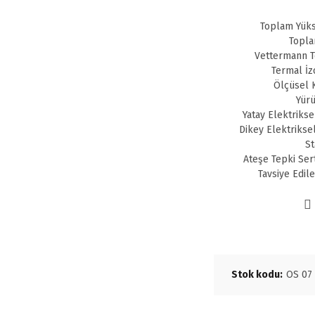
Toplam Yüks
Topla
Vettermann Te
Termal İz
Ölçüsel K
Yürü
Yatay Elektrikse
Dikey Elektrikse
St
Ateşe Tepki Ser
Tavsiye Edil
Stok kodu:
OS 07 