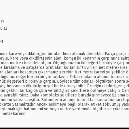
8 Ω
10 Ω
-1
ında kare veya dikdörgen bir alan hesaplamak demektir. Parça parça oda
adeyle, kare veya dikdörtgenin alanı komşu iki kenarının çarpımına eşitt
ışarıdan metre cinsinden ölçün. Ölçtüğünüz bu iki değeri birbiriyle çar
le kiralama ve satışlarda brüt alan kullanılır.) Evinizin net metrekares
an alanları hesaptan çıkarmanız gerekir. Net metrekareyi şu şekilde ölç
duğunuz değerleri birbiriyle toplayın. Tek bir odanın alanını bulmak i
z değerleri birbiriyle çarpın. Böylece tüm odaları ölçtükten sonra son
şey herzaman dikdörtgen şeklinde olmayabilir. Örneğin dikdörtgen şek
eklini bir kağıda çizin ve bildiğiniz şekilllere bölmeye çalışın. Örneğ
e ayırabilirsiniz. Daha kompleks şekillere burada girmeyeceğiz ama bi
pımının yarısına eşittir. Bölümlerin alanını bulduktan sonra bunları top
ikette yazmaktadır. Ancak eskimeye bağlı olarak etiket sökülmüş yada
lamak için halının eni ve boyu metre yardımıyla ölçülür ve çıkan sonuç
0 metrekaredir.