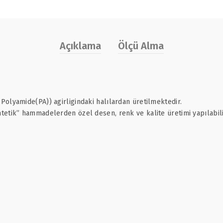
Açıklama
Ölçü Alma
olyamide(PA)) agirligindaki halılardan üretilmektedir.
etik” hammadelerden özel desen, renk ve kalite üretimi yapılabili