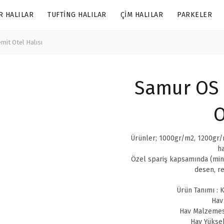
R HALILAR
TUFTING HALILAR
ÇIM HALILAR
PARKELER
mit Otel Halısı
Samur OS 0
O
Ürünler; 1000gr/m2, 1200gr/m
ha
Özel spariş kapsamında (min
desen, re
Ürün Tanımı : K
Hav
Hav Malzemes
Hav Yüksek