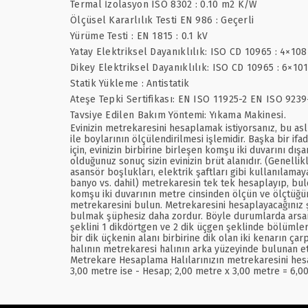
Termal İzolasyon ISO 8302 : 0.10 m2 K/W
Ölçüsel Kararlılık Testi EN 986 : Geçerli
Yürüme Testi : EN 1815 : 0.1 kV
Yatay Elektriksel Dayanıklılık: ISO CD 10965 : 4×10
Dikey Elektriksel Dayanıklılık: ISO CD 10965 : 6×10
Statik Yükleme : Antistatik
Ateşe Tepki Sertifikası: EN ISO 11925-2 EN ISO 9239
Tavsiye Edilen Bakım Yöntemi: Yıkama Makinesi.
Evinizin metrekaresini hesaplamak istiyorsanız, bu asl
ile boylarının ölçülendirilmesi işlemidir. Başka bir if
için, evinizin birbirine birleşen komşu iki duvarını d
olduğunuz sonuç sizin evinizin brüt alanıdır. (Genellik
asansör boşlukları, elektrik şaftları gibi kullanılamay
banyo vs. dahil) metrekaresin tek tek hesaplayıp, bul
komşu iki duvarının metre cinsinden ölçün ve ölçtüğünü
metrekaresini bulun. Metrekaresini hesaplayacağınız 
bulmak şüphesiz daha zordur. Böyle durumlarda arsanın ş
şeklini 1 dikdörtgen ve 2 dik üçgen şeklinde bölümler
bir dik üçkenin alanı birbirine dik olan iki kenarın çar
halının metrekaresi halının arka yüzeyinde bulunan et
Metrekare Hesaplama Halılarınızın metrekaresini hesap
3,00 metre ise - Hesap; 2,00 metre x 3,00 metre = 6,0