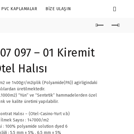
PVC KAPLAMALAR
BIZE ULAŞIN
7 097 – 01 Kiremit
tel Halısı
2 ve 1400gr/m2iplik (Polyamide(PA)) agirligindaki
lılardan üretilmektedir.
.1000m2) “Yün” ve “Sentetik” hammadelerden özel
nk ve kalite üretimi yapılabilir.
ontrat Halısı – (Otel-Casino-Yurt v.b)
 İlmek Sayısı : 147000/m2
i : 100% polyamide solution dyed 6
liği : 5,5 mm ± 5% , 6,5 mm ± 5%