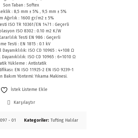
Son Taban : Softex
eklik : 8,5 mm ± 5% , 9,5 mm ± 5%
m Ağırlık : 1600 gr/m2 ± 5%
sti ISO TR 10361/EN 1471 : Geçerli
olasyon ISO 8302 : 0.10 m2 K/W
ararlılık Testi EN 986 : Geçerli
me Testi : EN 1815 : 0.1 kV
l Dayanıklılık: ISO CD 10965 : 4×108 Ω
l Dayanıklılık: ISO CD 10965 : 6×1010 Ω
atik Yükleme : Antistatik
tifikası: EN ISO 11925-2 EN ISO 9239-1
en Bakım Yöntemi: Yıkama Makinesi.
İstek Listeme Ekle
Karşılaştır
097 - 01
Kategoriler:
Tufting Halılar