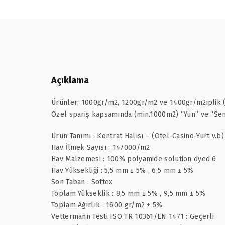
Açıklama
Ürünler; 1000gr/m2, 1200gr/m2 ve 1400gr/m2iplik (P
Özel spariş kapsamında (min.1000m2) “Yün” ve “Sent
Ürün Tanımı : Kontrat Halısı – (Otel-Casino-Yurt v.b)
Hav İlmek Sayısı : 147000/m2
Hav Malzemesi : 100% polyamide solution dyed 6
Hav Yüksekliği : 5,5 mm ± 5% , 6,5 mm ± 5%
Son Taban : Softex
Toplam Yükseklik : 8,5 mm ± 5% , 9,5 mm ± 5%
Toplam Ağırlık : 1600 gr/m2 ± 5%
Vettermann Testi ISO TR 10361/EN 1471 : Geçerli