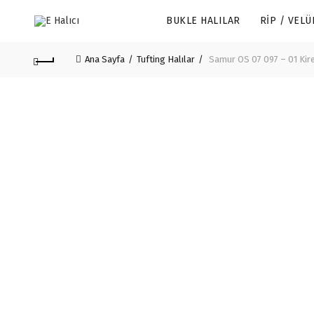
BUKLE HALILAR
RIP / VELÜ
Ana Sayfa
Tufting Halılar
Samur OS 07 097 – 01 Kire