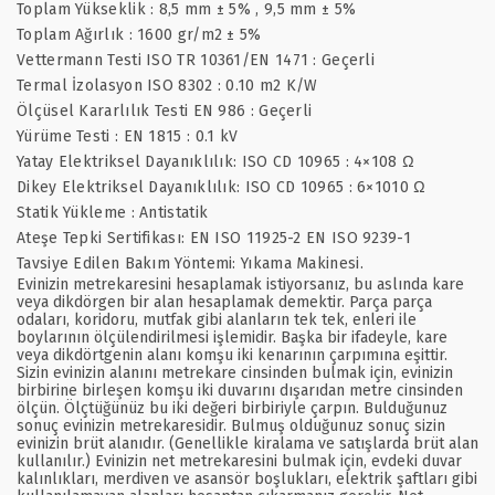
Toplam Yükseklik : 8,5 mm ± 5% , 9,5 mm ± 5%
Toplam Ağırlık : 1600 gr/m2 ± 5%
Vettermann Testi ISO TR 10361/EN 1471 : Geçerli
Termal İzolasyon ISO 8302 : 0.10 m2 K/W
Ölçüsel Kararlılık Testi EN 986 : Geçerli
Yürüme Testi : EN 1815 : 0.1 kV
Yatay Elektriksel Dayanıklılık: ISO CD 10965 : 4×108 Ω
Dikey Elektriksel Dayanıklılık: ISO CD 10965 : 6×1010 Ω
Statik Yükleme : Antistatik
Ateşe Tepki Sertifikası: EN ISO 11925-2 EN ISO 9239-1
Tavsiye Edilen Bakım Yöntemi: Yıkama Makinesi.
Evinizin metrekaresini hesaplamak istiyorsanız, bu aslında kare
veya dikdörgen bir alan hesaplamak demektir. Parça parça
odaları, koridoru, mutfak gibi alanların tek tek, enleri ile
boylarının ölçülendirilmesi işlemidir. Başka bir ifadeyle, kare
veya dikdörtgenin alanı komşu iki kenarının çarpımına eşittir.
Sizin evinizin alanını metrekare cinsinden bulmak için, evinizin
birbirine birleşen komşu iki duvarını dışarıdan metre cinsinden
ölçün. Ölçtüğünüz bu iki değeri birbiriyle çarpın. Bulduğunuz
sonuç evinizin metrekaresidir. Bulmuş olduğunuz sonuç sizin
evinizin brüt alanıdır. (Genellikle kiralama ve satışlarda brüt alan
kullanılır.) Evinizin net metrekaresini bulmak için, evdeki duvar
kalınlıkları, merdiven ve asansör boşlukları, elektrik şaftları gibi