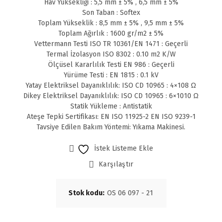
Hav Yüksekliği : 5,5 mm ± 5% , 6,5 mm ± 5%
Son Taban : Softex
Toplam Yükseklik : 8,5 mm ± 5% , 9,5 mm ± 5%
Toplam Ağırlık : 1600 gr/m2 ± 5%
Vettermann Testi ISO TR 10361/EN 1471 : Geçerli
Termal İzolasyon ISO 8302 : 0.10 m2 K/W
Ölçüsel Kararlılık Testi EN 986 : Geçerli
Yürüme Testi : EN 1815 : 0.1 kV
Yatay Elektriksel Dayanıklılık: ISO CD 10965 : 4×108 Ω
Dikey Elektriksel Dayanıklılık: ISO CD 10965 : 6×1010 Ω
Statik Yükleme : Antistatik
Ateşe Tepki Sertifikası: EN ISO 11925-2 EN ISO 9239-1
Tavsiye Edilen Bakım Yöntemi: Yıkama Makinesi.
İstek Listeme Ekle
Karşılaştır
Stok kodu:
OS 06 097 - 21