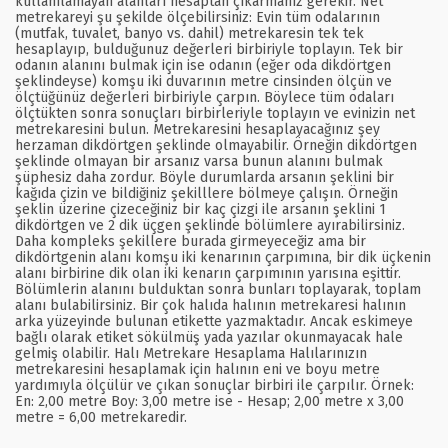
kullanılamayan alanları hesaptan çıkarmanız gerekir. Net
metrekareyi şu şekilde ölçebilirsiniz: Evin tüm odalarının
(mutfak, tuvalet, banyo vs. dahil) metrekaresin tek tek
hesaplayıp, bulduğunuz değerleri birbiriyle toplayın. Tek bir
odanın alanını bulmak için ise odanın (eğer oda dikdörtgen
şeklindeyse) komşu iki duvarının metre cinsinden ölçün ve
ölçtüğünüz değerleri birbiriyle çarpın. Böylece tüm odaları
ölçtükten sonra sonuçları birbirleriyle toplayın ve evinizin net
metrekaresini bulun. Metrekaresini hesaplayacağınız şey
herzaman dikdörtgen şeklinde olmayabilir. Örneğin dikdörtgen
şeklinde olmayan bir arsanız varsa bunun alanını bulmak
şüphesiz daha zordur. Böyle durumlarda arsanın şeklini bir
kağıda çizin ve bildiğiniz şekilllere bölmeye çalışın. Örneğin
şeklin üzerine çizeceğiniz bir kaç çizgi ile arsanın şeklini 1
dikdörtgen ve 2 dik üçgen şeklinde bölümlere ayırabilirsiniz.
Daha kompleks şekillere burada girmeyeceğiz ama bir
dikdörtgenin alanı komşu iki kenarının çarpımına, bir dik üçkenin
alanı birbirine dik olan iki kenarın çarpımının yarısına eşittir.
Bölümlerin alanını bulduktan sonra bunları toplayarak, toplam
alanı bulabilirsiniz. Bir çok halıda halının metrekaresi halının
arka yüzeyinde bulunan etikette yazmaktadır. Ancak eskimeye
bağlı olarak etiket sökülmüş yada yazılar okunmayacak hale
gelmiş olabilir. Halı Metrekare Hesaplama Halılarınızın
metrekaresini hesaplamak için halının eni ve boyu metre
yardımıyla ölçülür ve çıkan sonuçlar birbiri ile çarpılır. Örnek:
En: 2,00 metre Boy: 3,00 metre ise - Hesap; 2,00 metre x 3,00
metre = 6,00 metrekaredir.