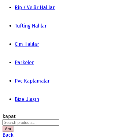
Rip / Velür Halılar
Tufting Halılar
Çim Halılar
Parkeler
Pvc Kaplamalar
Bize Ulaşın
kapat
Search
for:
Ara
Back