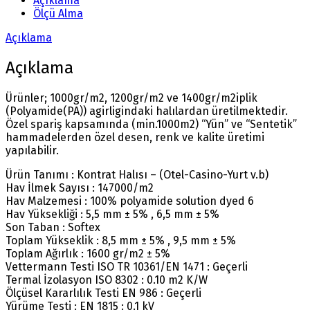
Açıklama
Ölçü Alma
Açıklama
Açıklama
Ürünler; 1000gr/m2, 1200gr/m2 ve 1400gr/m2iplik
(Polyamide(PA)) agirligindaki halılardan üretilmektedir.
Özel spariş kapsamında (min.1000m2) “Yün” ve “Sentetik”
hammadelerden özel desen, renk ve kalite üretimi
yapılabilir.
Ürün Tanımı : Kontrat Halısı – (Otel-Casino-Yurt v.b)
Hav İlmek Sayısı : 147000/m2
Hav Malzemesi : 100% polyamide solution dyed 6
Hav Yüksekliği : 5,5 mm ± 5% , 6,5 mm ± 5%
Son Taban : Softex
Toplam Yükseklik : 8,5 mm ± 5% , 9,5 mm ± 5%
Toplam Ağırlık : 1600 gr/m2 ± 5%
Vettermann Testi ISO TR 10361/EN 1471 : Geçerli
Termal İzolasyon ISO 8302 : 0.10 m2 K/W
Ölçüsel Kararlılık Testi EN 986 : Geçerli
Yürüme Testi : EN 1815 : 0.1 kV