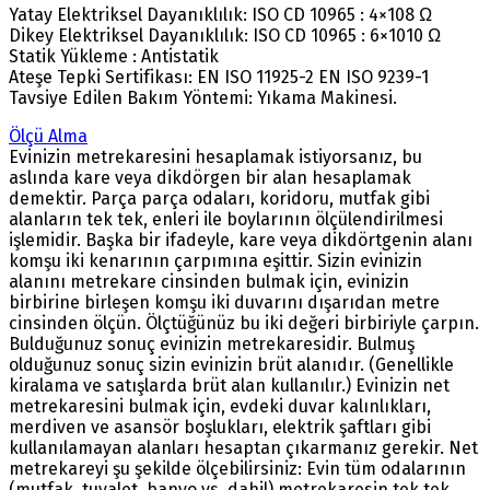
Yatay Elektriksel Dayanıklılık: ISO CD 10965 : 4×108 Ω
Dikey Elektriksel Dayanıklılık: ISO CD 10965 : 6×1010 Ω
Statik Yükleme : Antistatik
Ateşe Tepki Sertifikası: EN ISO 11925-2 EN ISO 9239-1
Tavsiye Edilen Bakım Yöntemi: Yıkama Makinesi.
Ölçü Alma
Evinizin metrekaresini hesaplamak istiyorsanız, bu
aslında kare veya dikdörgen bir alan hesaplamak
demektir. Parça parça odaları, koridoru, mutfak gibi
alanların tek tek, enleri ile boylarının ölçülendirilmesi
işlemidir. Başka bir ifadeyle, kare veya dikdörtgenin alanı
komşu iki kenarının çarpımına eşittir. Sizin evinizin
alanını metrekare cinsinden bulmak için, evinizin
birbirine birleşen komşu iki duvarını dışarıdan metre
cinsinden ölçün. Ölçtüğünüz bu iki değeri birbiriyle çarpın.
Bulduğunuz sonuç evinizin metrekaresidir. Bulmuş
olduğunuz sonuç sizin evinizin brüt alanıdır. (Genellikle
kiralama ve satışlarda brüt alan kullanılır.) Evinizin net
metrekaresini bulmak için, evdeki duvar kalınlıkları,
merdiven ve asansör boşlukları, elektrik şaftları gibi
kullanılamayan alanları hesaptan çıkarmanız gerekir. Net
metrekareyi şu şekilde ölçebilirsiniz: Evin tüm odalarının
(mutfak, tuvalet, banyo vs. dahil) metrekaresin tek tek