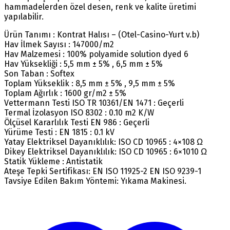
hammadelerden özel desen, renk ve kalite üretimi
yapılabilir.
Ürün Tanımı : Kontrat Halısı – (Otel-Casino-Yurt v.b)
Hav İlmek Sayısı : 147000/m2
Hav Malzemesi : 100% polyamide solution dyed 6
Hav Yüksekliği : 5,5 mm ± 5% , 6,5 mm ± 5%
Son Taban : Softex
Toplam Yükseklik : 8,5 mm ± 5% , 9,5 mm ± 5%
Toplam Ağırlık : 1600 gr/m2 ± 5%
Vettermann Testi ISO TR 10361/EN 1471 : Geçerli
Termal İzolasyon ISO 8302 : 0.10 m2 K/W
Ölçüsel Kararlılık Testi EN 986 : Geçerli
Yürüme Testi : EN 1815 : 0.1 kV
Yatay Elektriksel Dayanıklılık: ISO CD 10965 : 4×108 Ω
Dikey Elektriksel Dayanıklılık: ISO CD 10965 : 6×1010 Ω
Statik Yükleme : Antistatik
Ateşe Tepki Sertifikası: EN ISO 11925-2 EN ISO 9239-1
Tavsiye Edilen Bakım Yöntemi: Yıkama Makinesi.