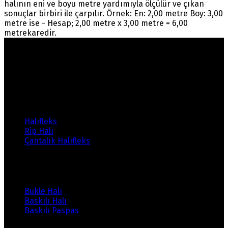
halının eni ve boyu metre yardımıyla ölçülür ve çıkan
sonuçlar birbiri ile çarpılır. Örnek: En: 2,00 metre Boy: 3,00
metre ise - Hesap; 2,00 metre x 3,00 metre = 6,00
metrekaredir.
Warning
: count(): Parameter must be an array or an
object that implements Countable in
/home/ehalicic/public_html/wp-
content/themes/ehalici/sidebar-footer.php
on line
14
Ürünlerimiz
Halıfleks
Rip Halı
Çantalık Halıfleks
Ürünlerimiz
Bukle Halı
Baskılı Halı
Baskılı Paspas