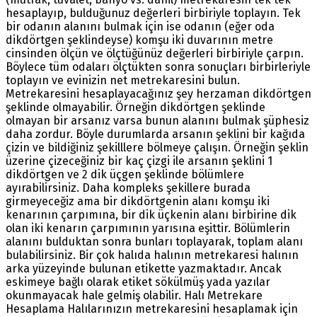
hesaplayıp, bulduğunuz değerleri birbiriyle toplayın. Tek
bir odanın alanını bulmak için ise odanın (eğer oda
dikdörtgen şeklindeyse) komşu iki duvarının metre
cinsinden ölçün ve ölçtüğünüz değerleri birbiriyle çarpın.
Böylece tüm odaları ölçtükten sonra sonuçları birbirleriyle
toplayın ve evinizin net metrekaresini bulun.
Metrekaresini hesaplayacağınız şey herzaman dikdörtgen
şeklinde olmayabilir. Örneğin dikdörtgen şeklinde
olmayan bir arsanız varsa bunun alanını bulmak şüphesiz
daha zordur. Böyle durumlarda arsanın şeklini bir kağıda
çizin ve bildiğiniz şekilllere bölmeye çalışın. Örneğin şeklin
üzerine çizeceğiniz bir kaç çizgi ile arsanın şeklini 1
dikdörtgen ve 2 dik üçgen şeklinde bölümlere
ayırabilirsiniz. Daha kompleks şekillere burada
girmeyeceğiz ama bir dikdörtgenin alanı komşu iki
kenarının çarpımına, bir dik üçkenin alanı birbirine dik
olan iki kenarın çarpımının yarısına eşittir. Bölümlerin
alanını bulduktan sonra bunları toplayarak, toplam alanı
bulabilirsiniz. Bir çok halıda halının metrekaresi halının
arka yüzeyinde bulunan etikette yazmaktadır. Ancak
eskimeye bağlı olarak etiket sökülmüş yada yazılar
okunmayacak hale gelmiş olabilir. Halı Metrekare
Hesaplama Halılarınızın metrekaresini hesaplamak için