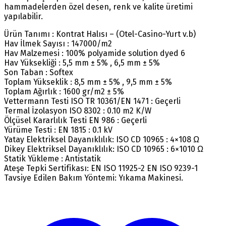
hammadelerden özel desen, renk ve kalite üretimi
yapılabilir.
Ürün Tanımı : Kontrat Halısı – (Otel-Casino-Yurt v.b)
Hav İlmek Sayısı : 147000/m2
Hav Malzemesi : 100% polyamide solution dyed 6
Hav Yüksekliği : 5,5 mm ± 5% , 6,5 mm ± 5%
Son Taban : Softex
Toplam Yükseklik : 8,5 mm ± 5% , 9,5 mm ± 5%
Toplam Ağırlık : 1600 gr/m2 ± 5%
Vettermann Testi ISO TR 10361/EN 1471 : Geçerli
Termal İzolasyon ISO 8302 : 0.10 m2 K/W
Ölçüsel Kararlılık Testi EN 986 : Geçerli
Yürüme Testi : EN 1815 : 0.1 kV
Yatay Elektriksel Dayanıklılık: ISO CD 10965 : 4×108 Ω
Dikey Elektriksel Dayanıklılık: ISO CD 10965 : 6×1010 Ω
Statik Yükleme : Antistatik
Ateşe Tepki Sertifikası: EN ISO 11925-2 EN ISO 9239-1
Tavsiye Edilen Bakım Yöntemi: Yıkama Makinesi.