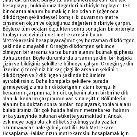
hesaplayıp, bulduğunuz değerleri birbiriyle toplayın. Tek
bir odanın alanını bulmak için ise odanın (eğer oda
dikdörtgen şeklindeyse) komşu iki duvarının metre
cinsinden ölçün ve ölçtüğünüz değerleri birbiriyle çarpın.
Böylece tüm odaları ölçtükten sonra sonuçları birbirleriyle
toplayın ve evinizin net metrekaresini bulun.
Metrekaresini hesaplayacağınız şey herzaman dikdörtgen
şeklinde olmayabilir. Örneğin dikdörtgen şeklinde
olmayan bir arsanız varsa bunun alanını bulmak şüphesiz
daha zordur. Böyle durumlarda arsanın şeklini bir kağıda
çizin ve bildiğiniz şekilllere bölmeye çalışın. Örneğin şeklin
üzerine çizeceğiniz bir kaç çizgi ile arsanın şeklini 1
dikdörtgen ve 2 dik üçgen şeklinde bölümlere
ayırabilirsiniz. Daha kompleks şekillere burada
girmeyeceğiz ama bir dikdörtgenin alanı komşu iki
kenarının çarpımına, bir dik üçkenin alanı birbirine dik
olan iki kenarın çarpımının yarısına eşittir. Bölümlerin
alanını bulduktan sonra bunları toplayarak, toplam alanı
bulabilirsiniz. Bir çok halıda halının metrekaresi halının
arka yüzeyinde bulunan etikette yazmaktadır. Ancak
eskimeye bağlı olarak etiket sökülmüş yada yazılar
okunmayacak hale gelmiş olabilir. Halı Metrekare
Hesaplama Halılarınızın metrekaresini hesaplamak için