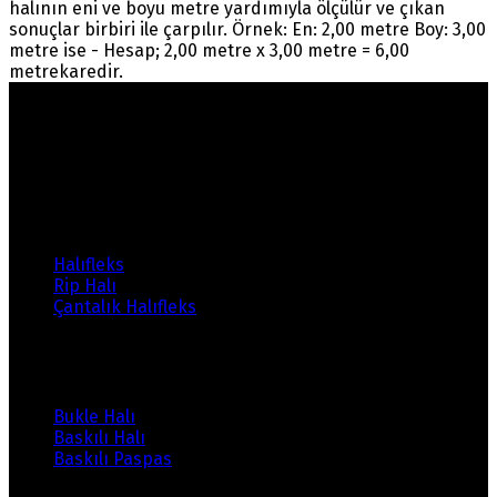
halının eni ve boyu metre yardımıyla ölçülür ve çıkan
sonuçlar birbiri ile çarpılır. Örnek: En: 2,00 metre Boy: 3,00
metre ise - Hesap; 2,00 metre x 3,00 metre = 6,00
metrekaredir.
Warning
: count(): Parameter must be an array or an
object that implements Countable in
/home/ehalicic/public_html/wp-
content/themes/ehalici/sidebar-footer.php
on line
14
Ürünlerimiz
Halıfleks
Rip Halı
Çantalık Halıfleks
Ürünlerimiz
Bukle Halı
Baskılı Halı
Baskılı Paspas