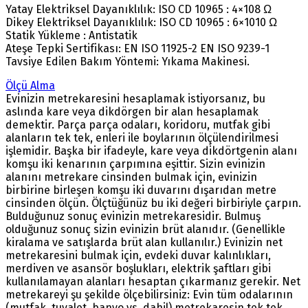
Yatay Elektriksel Dayanıklılık: ISO CD 10965 : 4×108 Ω
Dikey Elektriksel Dayanıklılık: ISO CD 10965 : 6×1010 Ω
Statik Yükleme : Antistatik
Ateşe Tepki Sertifikası: EN ISO 11925-2 EN ISO 9239-1
Tavsiye Edilen Bakım Yöntemi: Yıkama Makinesi.
Ölçü Alma
Evinizin metrekaresini hesaplamak istiyorsanız, bu
aslında kare veya dikdörgen bir alan hesaplamak
demektir. Parça parça odaları, koridoru, mutfak gibi
alanların tek tek, enleri ile boylarının ölçülendirilmesi
işlemidir. Başka bir ifadeyle, kare veya dikdörtgenin alanı
komşu iki kenarının çarpımına eşittir. Sizin evinizin
alanını metrekare cinsinden bulmak için, evinizin
birbirine birleşen komşu iki duvarını dışarıdan metre
cinsinden ölçün. Ölçtüğünüz bu iki değeri birbiriyle çarpın.
Bulduğunuz sonuç evinizin metrekaresidir. Bulmuş
olduğunuz sonuç sizin evinizin brüt alanıdır. (Genellikle
kiralama ve satışlarda brüt alan kullanılır.) Evinizin net
metrekaresini bulmak için, evdeki duvar kalınlıkları,
merdiven ve asansör boşlukları, elektrik şaftları gibi
kullanılamayan alanları hesaptan çıkarmanız gerekir. Net
metrekareyi şu şekilde ölçebilirsiniz: Evin tüm odalarının
(mutfak, tuvalet, banyo vs. dahil) metrekaresin tek tek