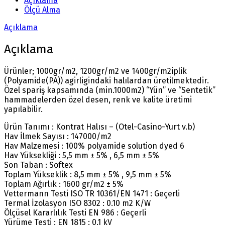
Açıklama
Ölçü Alma
Açıklama
Açıklama
Ürünler; 1000gr/m2, 1200gr/m2 ve 1400gr/m2iplik
(Polyamide(PA)) agirligindaki halılardan üretilmektedir.
Özel spariş kapsamında (min.1000m2) “Yün” ve “Sentetik”
hammadelerden özel desen, renk ve kalite üretimi
yapılabilir.
Ürün Tanımı : Kontrat Halısı – (Otel-Casino-Yurt v.b)
Hav İlmek Sayısı : 147000/m2
Hav Malzemesi : 100% polyamide solution dyed 6
Hav Yüksekliği : 5,5 mm ± 5% , 6,5 mm ± 5%
Son Taban : Softex
Toplam Yükseklik : 8,5 mm ± 5% , 9,5 mm ± 5%
Toplam Ağırlık : 1600 gr/m2 ± 5%
Vettermann Testi ISO TR 10361/EN 1471 : Geçerli
Termal İzolasyon ISO 8302 : 0.10 m2 K/W
Ölçüsel Kararlılık Testi EN 986 : Geçerli
Yürüme Testi : EN 1815 : 0.1 kV