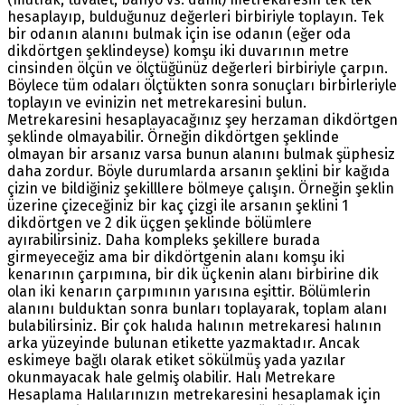
hesaplayıp, bulduğunuz değerleri birbiriyle toplayın. Tek
bir odanın alanını bulmak için ise odanın (eğer oda
dikdörtgen şeklindeyse) komşu iki duvarının metre
cinsinden ölçün ve ölçtüğünüz değerleri birbiriyle çarpın.
Böylece tüm odaları ölçtükten sonra sonuçları birbirleriyle
toplayın ve evinizin net metrekaresini bulun.
Metrekaresini hesaplayacağınız şey herzaman dikdörtgen
şeklinde olmayabilir. Örneğin dikdörtgen şeklinde
olmayan bir arsanız varsa bunun alanını bulmak şüphesiz
daha zordur. Böyle durumlarda arsanın şeklini bir kağıda
çizin ve bildiğiniz şekilllere bölmeye çalışın. Örneğin şeklin
üzerine çizeceğiniz bir kaç çizgi ile arsanın şeklini 1
dikdörtgen ve 2 dik üçgen şeklinde bölümlere
ayırabilirsiniz. Daha kompleks şekillere burada
girmeyeceğiz ama bir dikdörtgenin alanı komşu iki
kenarının çarpımına, bir dik üçkenin alanı birbirine dik
olan iki kenarın çarpımının yarısına eşittir. Bölümlerin
alanını bulduktan sonra bunları toplayarak, toplam alanı
bulabilirsiniz. Bir çok halıda halının metrekaresi halının
arka yüzeyinde bulunan etikette yazmaktadır. Ancak
eskimeye bağlı olarak etiket sökülmüş yada yazılar
okunmayacak hale gelmiş olabilir. Halı Metrekare
Hesaplama Halılarınızın metrekaresini hesaplamak için