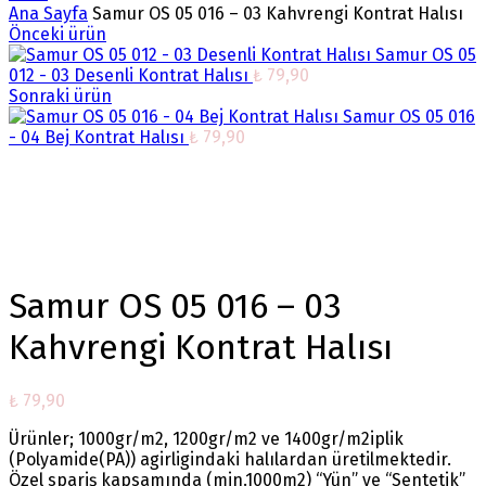
Ana Sayfa
Samur OS 05 016 – 03 Kahvrengi Kontrat Halısı
Önceki ürün
Samur OS 05
012 - 03 Desenli Kontrat Halısı
₺
79,90
Sonraki ürün
Samur OS 05 016
- 04 Bej Kontrat Halısı
₺
79,90
Büyütmek için tıklayın
Samur OS 05 016 – 03
Kahvrengi Kontrat Halısı
₺
79,90
Ürünler; 1000gr/m2, 1200gr/m2 ve 1400gr/m2iplik
(Polyamide(PA)) agirligindaki halılardan üretilmektedir.
Özel spariş kapsamında (min.1000m2) “Yün” ve “Sentetik”