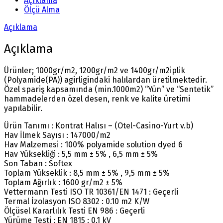
Açıklama
Ölçü Alma
Açıklama
Açıklama
Ürünler; 1000gr/m2, 1200gr/m2 ve 1400gr/m2iplik
(Polyamide(PA)) agirligindaki halılardan üretilmektedir.
Özel spariş kapsamında (min.1000m2) “Yün” ve “Sentetik”
hammadelerden özel desen, renk ve kalite üretimi
yapılabilir.
Ürün Tanımı : Kontrat Halısı – (Otel-Casino-Yurt v.b)
Hav İlmek Sayısı : 147000/m2
Hav Malzemesi : 100% polyamide solution dyed 6
Hav Yüksekliği : 5,5 mm ± 5% , 6,5 mm ± 5%
Son Taban : Softex
Toplam Yükseklik : 8,5 mm ± 5% , 9,5 mm ± 5%
Toplam Ağırlık : 1600 gr/m2 ± 5%
Vettermann Testi ISO TR 10361/EN 1471 : Geçerli
Termal İzolasyon ISO 8302 : 0.10 m2 K/W
Ölçüsel Kararlılık Testi EN 986 : Geçerli
Yürüme Testi : EN 1815 : 0.1 kV