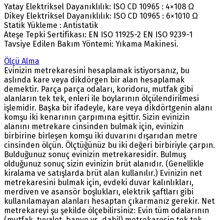
Yatay Elektriksel Dayanıklılık: ISO CD 10965 : 4×108 Ω
Dikey Elektriksel Dayanıklılık: ISO CD 10965 : 6×1010 Ω
Statik Yükleme : Antistatik
Ateşe Tepki Sertifikası: EN ISO 11925-2 EN ISO 9239-1
Tavsiye Edilen Bakım Yöntemi: Yıkama Makinesi.
Ölçü Alma
Evinizin metrekaresini hesaplamak istiyorsanız, bu
aslında kare veya dikdörgen bir alan hesaplamak
demektir. Parça parça odaları, koridoru, mutfak gibi
alanların tek tek, enleri ile boylarının ölçülendirilmesi
işlemidir. Başka bir ifadeyle, kare veya dikdörtgenin alanı
komşu iki kenarının çarpımına eşittir. Sizin evinizin
alanını metrekare cinsinden bulmak için, evinizin
birbirine birleşen komşu iki duvarını dışarıdan metre
cinsinden ölçün. Ölçtüğünüz bu iki değeri birbiriyle çarpın.
Bulduğunuz sonuç evinizin metrekaresidir. Bulmuş
olduğunuz sonuç sizin evinizin brüt alanıdır. (Genellikle
kiralama ve satışlarda brüt alan kullanılır.) Evinizin net
metrekaresini bulmak için, evdeki duvar kalınlıkları,
merdiven ve asansör boşlukları, elektrik şaftları gibi
kullanılamayan alanları hesaptan çıkarmanız gerekir. Net
metrekareyi şu şekilde ölçebilirsiniz: Evin tüm odalarının
(mutfak, tuvalet, banyo vs. dahil) metrekaresin tek tek