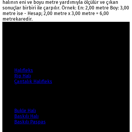
halının eni ve boyu metre yardımıyla ölçülür ve çıkan
sonuçlar birbiri ile çarpılır. Örnek: En: 2,00 metre Boy: 3,00
metre ise - Hesap; 2,00 metre x 3,00 metre = 6,00
metrekaredir.
Warning
: count(): Parameter must be an array or an
object that implements Countable in
/home/ehalicic/public_html/wp-
content/themes/ehalici/sidebar-footer.php
on line
14
Ürünlerimiz
Halıfleks
Rip Halı
Çantalık Halıfleks
Ürünlerimiz
Bukle Halı
Baskılı Halı
Baskılı Paspas