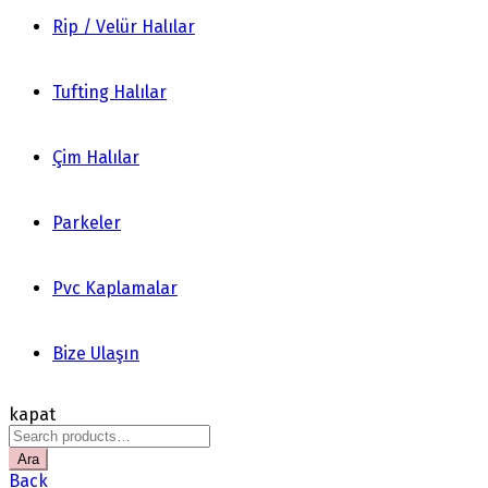
Rip / Velür Halılar
Tufting Halılar
Çim Halılar
Parkeler
Pvc Kaplamalar
Bize Ulaşın
kapat
Search
for:
Ara
Back