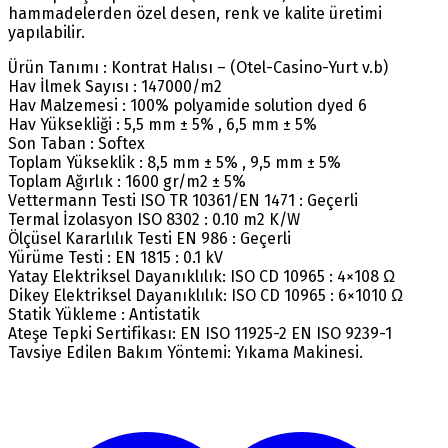
hammadelerden özel desen, renk ve kalite üretimi
yapılabilir.
Ürün Tanımı : Kontrat Halısı – (Otel-Casino-Yurt v.b)
Hav İlmek Sayısı : 147000/m2
Hav Malzemesi : 100% polyamide solution dyed 6
Hav Yüksekliği : 5,5 mm ± 5% , 6,5 mm ± 5%
Son Taban : Softex
Toplam Yükseklik : 8,5 mm ± 5% , 9,5 mm ± 5%
Toplam Ağırlık : 1600 gr/m2 ± 5%
Vettermann Testi ISO TR 10361/EN 1471 : Geçerli
Termal İzolasyon ISO 8302 : 0.10 m2 K/W
Ölçüsel Kararlılık Testi EN 986 : Geçerli
Yürüme Testi : EN 1815 : 0.1 kV
Yatay Elektriksel Dayanıklılık: ISO CD 10965 : 4×108 Ω
Dikey Elektriksel Dayanıklılık: ISO CD 10965 : 6×1010 Ω
Statik Yükleme : Antistatik
Ateşe Tepki Sertifikası: EN ISO 11925-2 EN ISO 9239-1
Tavsiye Edilen Bakım Yöntemi: Yıkama Makinesi.