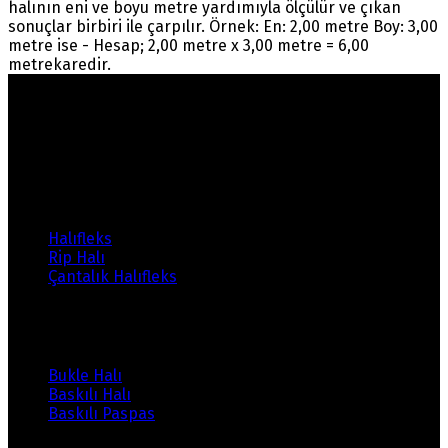
halının eni ve boyu metre yardımıyla ölçülür ve çıkan
sonuçlar birbiri ile çarpılır. Örnek: En: 2,00 metre Boy: 3,00
metre ise - Hesap; 2,00 metre x 3,00 metre = 6,00
metrekaredir.
Warning
: count(): Parameter must be an array or an
object that implements Countable in
/home/ehalicic/public_html/wp-
content/themes/ehalici/sidebar-footer.php
on line
14
Ürünlerimiz
Halıfleks
Rip Halı
Çantalık Halıfleks
Ürünlerimiz
Bukle Halı
Baskılı Halı
Baskılı Paspas