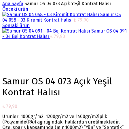
Ana Sayfa
Samur OS 04 073 Açık Yeşil Kontrat Halısı
Önceki ürün
Samur OS
04 058 - 03 Kiremit Kontrat Halısı
₺
79,90
Sonraki ürün
Samur OS 04 091
- 04 Bej Kontrat Halısı
₺
79,90
Büyütmek için tıklayın
Samur OS 04 073 Açık Yeşil
Kontrat Halısı
₺
79,90
Ürünler; 1000gr/m2, 1200gr/m2 ve 1400gr/m2iplik
(Polyamide(PA)) agirligindaki halılardan üretilmektedir.
Özel spariş kapsamında (min.1000m2) “Yün” ve “Sentetik”