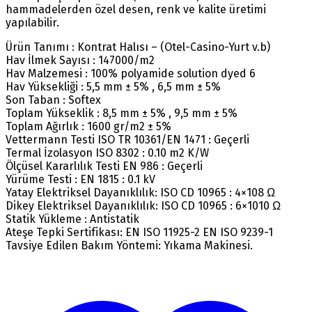
hammadelerden özel desen, renk ve kalite üretimi
yapılabilir.
Ürün Tanımı : Kontrat Halısı – (Otel-Casino-Yurt v.b)
Hav İlmek Sayısı : 147000/m2
Hav Malzemesi : 100% polyamide solution dyed 6
Hav Yüksekliği : 5,5 mm ± 5% , 6,5 mm ± 5%
Son Taban : Softex
Toplam Yükseklik : 8,5 mm ± 5% , 9,5 mm ± 5%
Toplam Ağırlık : 1600 gr/m2 ± 5%
Vettermann Testi ISO TR 10361/EN 1471 : Geçerli
Termal İzolasyon ISO 8302 : 0.10 m2 K/W
Ölçüsel Kararlılık Testi EN 986 : Geçerli
Yürüme Testi : EN 1815 : 0.1 kV
Yatay Elektriksel Dayanıklılık: ISO CD 10965 : 4×108 Ω
Dikey Elektriksel Dayanıklılık: ISO CD 10965 : 6×1010 Ω
Statik Yükleme : Antistatik
Ateşe Tepki Sertifikası: EN ISO 11925-2 EN ISO 9239-1
Tavsiye Edilen Bakım Yöntemi: Yıkama Makinesi.