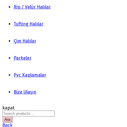
Rip / Velür Halılar
Tufting Halılar
Çim Halılar
Parkeler
Pvc Kaplamalar
Bize Ulaşın
kapat
Search
for:
Ara
Back