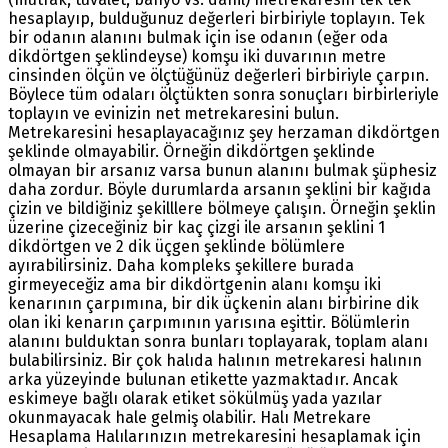
hesaplayıp, bulduğunuz değerleri birbiriyle toplayın. Tek
bir odanın alanını bulmak için ise odanın (eğer oda
dikdörtgen şeklindeyse) komşu iki duvarının metre
cinsinden ölçün ve ölçtüğünüz değerleri birbiriyle çarpın.
Böylece tüm odaları ölçtükten sonra sonuçları birbirleriyle
toplayın ve evinizin net metrekaresini bulun.
Metrekaresini hesaplayacağınız şey herzaman dikdörtgen
şeklinde olmayabilir. Örneğin dikdörtgen şeklinde
olmayan bir arsanız varsa bunun alanını bulmak şüphesiz
daha zordur. Böyle durumlarda arsanın şeklini bir kağıda
çizin ve bildiğiniz şekilllere bölmeye çalışın. Örneğin şeklin
üzerine çizeceğiniz bir kaç çizgi ile arsanın şeklini 1
dikdörtgen ve 2 dik üçgen şeklinde bölümlere
ayırabilirsiniz. Daha kompleks şekillere burada
girmeyeceğiz ama bir dikdörtgenin alanı komşu iki
kenarının çarpımına, bir dik üçkenin alanı birbirine dik
olan iki kenarın çarpımının yarısına eşittir. Bölümlerin
alanını bulduktan sonra bunları toplayarak, toplam alanı
bulabilirsiniz. Bir çok halıda halının metrekaresi halının
arka yüzeyinde bulunan etikette yazmaktadır. Ancak
eskimeye bağlı olarak etiket sökülmüş yada yazılar
okunmayacak hale gelmiş olabilir. Halı Metrekare
Hesaplama Halılarınızın metrekaresini hesaplamak için