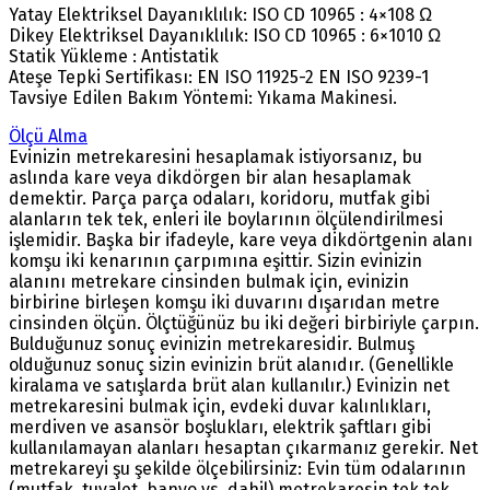
Yatay Elektriksel Dayanıklılık: ISO CD 10965 : 4×108 Ω
Dikey Elektriksel Dayanıklılık: ISO CD 10965 : 6×1010 Ω
Statik Yükleme : Antistatik
Ateşe Tepki Sertifikası: EN ISO 11925-2 EN ISO 9239-1
Tavsiye Edilen Bakım Yöntemi: Yıkama Makinesi.
Ölçü Alma
Evinizin metrekaresini hesaplamak istiyorsanız, bu
aslında kare veya dikdörgen bir alan hesaplamak
demektir. Parça parça odaları, koridoru, mutfak gibi
alanların tek tek, enleri ile boylarının ölçülendirilmesi
işlemidir. Başka bir ifadeyle, kare veya dikdörtgenin alanı
komşu iki kenarının çarpımına eşittir. Sizin evinizin
alanını metrekare cinsinden bulmak için, evinizin
birbirine birleşen komşu iki duvarını dışarıdan metre
cinsinden ölçün. Ölçtüğünüz bu iki değeri birbiriyle çarpın.
Bulduğunuz sonuç evinizin metrekaresidir. Bulmuş
olduğunuz sonuç sizin evinizin brüt alanıdır. (Genellikle
kiralama ve satışlarda brüt alan kullanılır.) Evinizin net
metrekaresini bulmak için, evdeki duvar kalınlıkları,
merdiven ve asansör boşlukları, elektrik şaftları gibi
kullanılamayan alanları hesaptan çıkarmanız gerekir. Net
metrekareyi şu şekilde ölçebilirsiniz: Evin tüm odalarının
(mutfak, tuvalet, banyo vs. dahil) metrekaresin tek tek