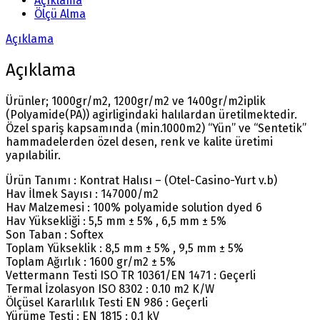
Açıklama
Ölçü Alma
Açıklama
Açıklama
Ürünler; 1000gr/m2, 1200gr/m2 ve 1400gr/m2iplik
(Polyamide(PA)) agirligindaki halılardan üretilmektedir.
Özel spariş kapsamında (min.1000m2) “Yün” ve “Sentetik”
hammadelerden özel desen, renk ve kalite üretimi
yapılabilir.
Ürün Tanımı : Kontrat Halısı – (Otel-Casino-Yurt v.b)
Hav İlmek Sayısı : 147000/m2
Hav Malzemesi : 100% polyamide solution dyed 6
Hav Yüksekliği : 5,5 mm ± 5% , 6,5 mm ± 5%
Son Taban : Softex
Toplam Yükseklik : 8,5 mm ± 5% , 9,5 mm ± 5%
Toplam Ağırlık : 1600 gr/m2 ± 5%
Vettermann Testi ISO TR 10361/EN 1471 : Geçerli
Termal İzolasyon ISO 8302 : 0.10 m2 K/W
Ölçüsel Kararlılık Testi EN 986 : Geçerli
Yürüme Testi : EN 1815 : 0.1 kV