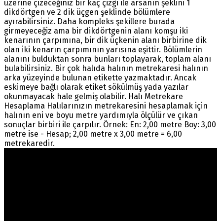
üzerine çizeceğiniz bir kaç çizgi ile arsanın şeklini 1
dikdörtgen ve 2 dik üçgen şeklinde bölümlere
ayırabilirsiniz. Daha kompleks şekillere burada
girmeyeceğiz ama bir dikdörtgenin alanı komşu iki
kenarının çarpımına, bir dik üçkenin alanı birbirine dik
olan iki kenarın çarpımının yarısına eşittir. Bölümlerin
alanını bulduktan sonra bunları toplayarak, toplam alanı
bulabilirsiniz. Bir çok halıda halının metrekaresi halının
arka yüzeyinde bulunan etikette yazmaktadır. Ancak
eskimeye bağlı olarak etiket sökülmüş yada yazılar
okunmayacak hale gelmiş olabilir. Halı Metrekare
Hesaplama Halılarınızın metrekaresini hesaplamak için
halının eni ve boyu metre yardımıyla ölçülür ve çıkan
sonuçlar birbiri ile çarpılır. Örnek: En: 2,00 metre Boy: 3,00
metre ise - Hesap; 2,00 metre x 3,00 metre = 6,00
metrekaredir.
Warning
: count(): Parameter must be an array or an
object that implements Countable in
/home/ehalicic/public_html/wp-
content/themes/ehalici/sidebar-footer.php
on line
14
Ürünlerimiz