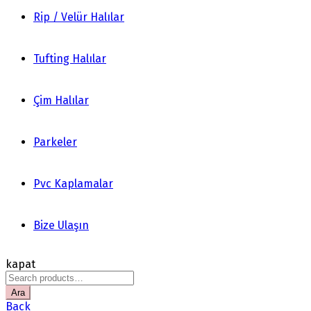
Rip / Velür Halılar
Tufting Halılar
Çim Halılar
Parkeler
Pvc Kaplamalar
Bize Ulaşın
kapat
Search
for:
Ara
Back