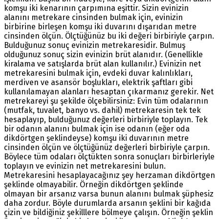
komşu iki kenarının çarpımına eşittir. Sizin evinizin
alanını metrekare cinsinden bulmak için, evinizin
birbirine birleşen komşu iki duvarını dışarıdan metre
cinsinden ölçün. Ölçtüğünüz bu iki değeri birbiriyle çarpın.
Bulduğunuz sonuç evinizin metrekaresidir. Bulmuş
olduğunuz sonuç sizin evinizin brüt alanıdır. (Genellikle
kiralama ve satışlarda brüt alan kullanılır.) Evinizin net
metrekaresini bulmak için, evdeki duvar kalınlıkları,
merdiven ve asansör boşlukları, elektrik şaftları gibi
kullanılamayan alanları hesaptan çıkarmanız gerekir. Net
metrekareyi şu şekilde ölçebilirsiniz: Evin tüm odalarının
(mutfak, tuvalet, banyo vs. dahil) metrekaresin tek tek
hesaplayıp, bulduğunuz değerleri birbiriyle toplayın. Tek
bir odanın alanını bulmak için ise odanın (eğer oda
dikdörtgen şeklindeyse) komşu iki duvarının metre
cinsinden ölçün ve ölçtüğünüz değerleri birbiriyle çarpın.
Böylece tüm odaları ölçtükten sonra sonuçları birbirleriyle
toplayın ve evinizin net metrekaresini bulun.
Metrekaresini hesaplayacağınız şey herzaman dikdörtgen
şeklinde olmayabilir. Örneğin dikdörtgen şeklinde
olmayan bir arsanız varsa bunun alanını bulmak şüphesiz
daha zordur. Böyle durumlarda arsanın şeklini bir kağıda
çizin ve bildiğiniz şekilllere bölmeye çalışın. Örneğin şeklin