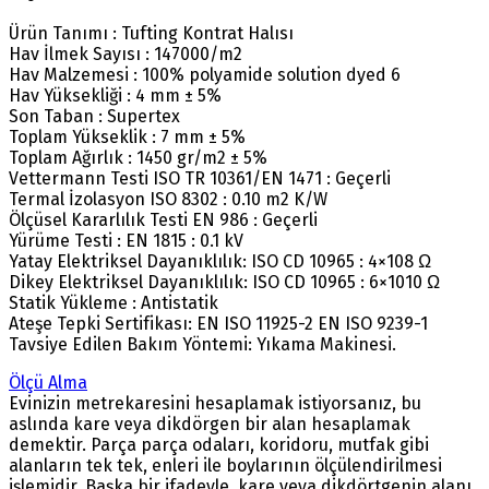
Ürün Tanımı : Tufting Kontrat Halısı
Hav İlmek Sayısı : 147000/m2
Hav Malzemesi : 100% polyamide solution dyed 6
Hav Yüksekliği : 4 mm ± 5%
Son Taban : Supertex
Toplam Yükseklik : 7 mm ± 5%
Toplam Ağırlık : 1450 gr/m2 ± 5%
Vettermann Testi ISO TR 10361/EN 1471 : Geçerli
Termal İzolasyon ISO 8302 : 0.10 m2 K/W
Ölçüsel Kararlılık Testi EN 986 : Geçerli
Yürüme Testi : EN 1815 : 0.1 kV
Yatay Elektriksel Dayanıklılık: ISO CD 10965 : 4×108 Ω
Dikey Elektriksel Dayanıklılık: ISO CD 10965 : 6×1010 Ω
Statik Yükleme : Antistatik
Ateşe Tepki Sertifikası: EN ISO 11925-2 EN ISO 9239-1
Tavsiye Edilen Bakım Yöntemi: Yıkama Makinesi.
Ölçü Alma
Evinizin metrekaresini hesaplamak istiyorsanız, bu
aslında kare veya dikdörgen bir alan hesaplamak
demektir. Parça parça odaları, koridoru, mutfak gibi
alanların tek tek, enleri ile boylarının ölçülendirilmesi
işlemidir. Başka bir ifadeyle, kare veya dikdörtgenin alanı