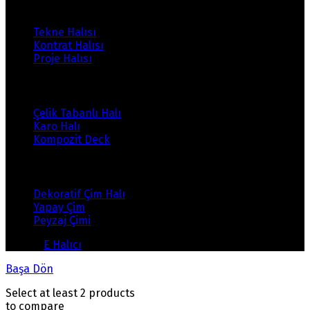
Ürünlerimiz
Tekne Halısı
Kontrat Halısı
Proje Halısı
Ürünlerimiz
Çelik Tabanlı Halı
Karo Halı
Kompozit Deck
Ürünlerimiz
Dekoratif Çim Halı
Yapay Çim
Peyzaj Çimi
© 2026
E Halıcı
. Her Hakkı Saklıdır
Başa Dön
Select at least 2 products
to compare