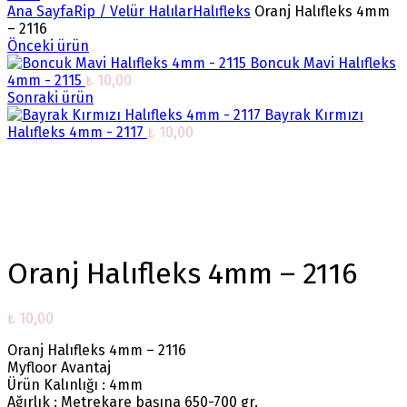
Ana Sayfa
Rip / Velür Halılar
Halıfleks
Oranj Halıfleks 4mm
– 2116
Önceki ürün
Boncuk Mavi Halıfleks
4mm - 2115
₺
10,00
Sonraki ürün
Bayrak Kırmızı
Halıfleks 4mm - 2117
₺
10,00
Büyütmek için tıklayın
Oranj Halıfleks 4mm – 2116
₺
10,00
Oranj Halıfleks 4mm – 2116
Myfloor Avantaj
Ürün Kalınlığı : 4mm
Ağırlık : Metrekare başına 650-700 gr.