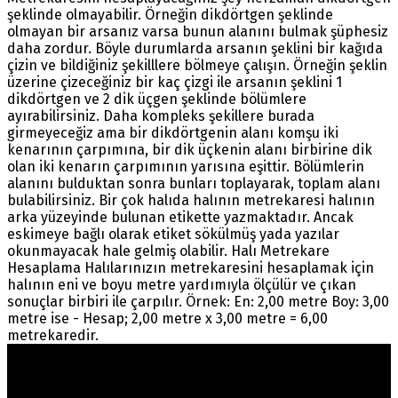
şeklinde olmayabilir. Örneğin dikdörtgen şeklinde
olmayan bir arsanız varsa bunun alanını bulmak şüphesiz
daha zordur. Böyle durumlarda arsanın şeklini bir kağıda
çizin ve bildiğiniz şekilllere bölmeye çalışın. Örneğin şeklin
üzerine çizeceğiniz bir kaç çizgi ile arsanın şeklini 1
dikdörtgen ve 2 dik üçgen şeklinde bölümlere
ayırabilirsiniz. Daha kompleks şekillere burada
girmeyeceğiz ama bir dikdörtgenin alanı komşu iki
kenarının çarpımına, bir dik üçkenin alanı birbirine dik
olan iki kenarın çarpımının yarısına eşittir. Bölümlerin
alanını bulduktan sonra bunları toplayarak, toplam alanı
bulabilirsiniz. Bir çok halıda halının metrekaresi halının
arka yüzeyinde bulunan etikette yazmaktadır. Ancak
eskimeye bağlı olarak etiket sökülmüş yada yazılar
okunmayacak hale gelmiş olabilir. Halı Metrekare
Hesaplama Halılarınızın metrekaresini hesaplamak için
halının eni ve boyu metre yardımıyla ölçülür ve çıkan
sonuçlar birbiri ile çarpılır. Örnek: En: 2,00 metre Boy: 3,00
metre ise - Hesap; 2,00 metre x 3,00 metre = 6,00
metrekaredir.
Warning
: count(): Parameter must be an array or an
object that implements Countable in