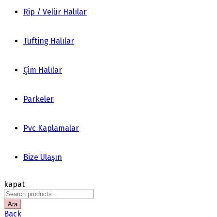
Rip / Velür Halılar
Tufting Halılar
Çim Halılar
Parkeler
Pvc Kaplamalar
Bize Ulaşın
kapat
Search
for:
Ara
Back