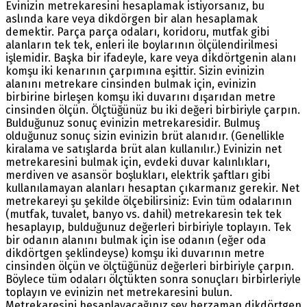
Evinizin metrekaresini hesaplamak istiyorsanız, bu
aslında kare veya dikdörgen bir alan hesaplamak
demektir. Parça parça odaları, koridoru, mutfak gibi
alanların tek tek, enleri ile boylarının ölçülendirilmesi
işlemidir. Başka bir ifadeyle, kare veya dikdörtgenin alanı
komşu iki kenarının çarpımına eşittir. Sizin evinizin
alanını metrekare cinsinden bulmak için, evinizin
birbirine birleşen komşu iki duvarını dışarıdan metre
cinsinden ölçün. Ölçtüğünüz bu iki değeri birbiriyle çarpın.
Bulduğunuz sonuç evinizin metrekaresidir. Bulmuş
olduğunuz sonuç sizin evinizin brüt alanıdır. (Genellikle
kiralama ve satışlarda brüt alan kullanılır.) Evinizin net
metrekaresini bulmak için, evdeki duvar kalınlıkları,
merdiven ve asansör boşlukları, elektrik şaftları gibi
kullanılamayan alanları hesaptan çıkarmanız gerekir. Net
metrekareyi şu şekilde ölçebilirsiniz: Evin tüm odalarının
(mutfak, tuvalet, banyo vs. dahil) metrekaresin tek tek
hesaplayıp, bulduğunuz değerleri birbiriyle toplayın. Tek
bir odanın alanını bulmak için ise odanın (eğer oda
dikdörtgen şeklindeyse) komşu iki duvarının metre
cinsinden ölçün ve ölçtüğünüz değerleri birbiriyle çarpın.
Böylece tüm odaları ölçtükten sonra sonuçları birbirleriyle
toplayın ve evinizin net metrekaresini bulun.
Metrekaresini hesaplayacağınız şey herzaman dikdörtgen