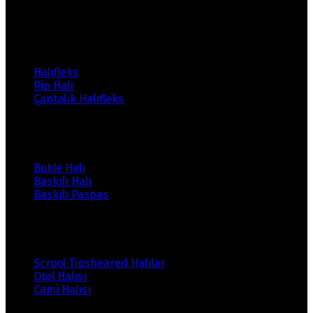
/home/ehalicic/public_html/wp-
content/themes/ehalici/sidebar-footer.php
on line
14
Ürünlerimiz
Halıfleks
Rip Halı
Çantalık Halıfleks
Ürünlerimiz
Bukle Halı
Baskılı Halı
Baskılı Paspas
Ürünlerimiz
Scrool Tipsheared Halılar
Otel Halısı
Cami Halısı