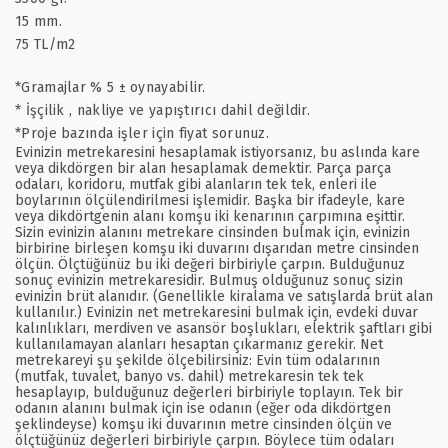
15 mm.
75 TL/m2
*Gramajlar % 5 ± oynayabilir.
* İşçilik , nakliye ve yapıştırıcı dahil değildir.
*Proje bazında işler için fiyat sorunuz.
Evinizin metrekaresini hesaplamak istiyorsanız, bu aslında kare
veya dikdörgen bir alan hesaplamak demektir. Parça parça
odaları, koridoru, mutfak gibi alanların tek tek, enleri ile
boylarının ölçülendirilmesi işlemidir. Başka bir ifadeyle, kare
veya dikdörtgenin alanı komşu iki kenarının çarpımına eşittir.
Sizin evinizin alanını metrekare cinsinden bulmak için, evinizin
birbirine birleşen komşu iki duvarını dışarıdan metre cinsinden
ölçün. Ölçtüğünüz bu iki değeri birbiriyle çarpın. Bulduğunuz
sonuç evinizin metrekaresidir. Bulmuş olduğunuz sonuç sizin
evinizin brüt alanıdır. (Genellikle kiralama ve satışlarda brüt alan
kullanılır.) Evinizin net metrekaresini bulmak için, evdeki duvar
kalınlıkları, merdiven ve asansör boşlukları, elektrik şaftları gibi
kullanılamayan alanları hesaptan çıkarmanız gerekir. Net
metrekareyi şu şekilde ölçebilirsiniz: Evin tüm odalarının
(mutfak, tuvalet, banyo vs. dahil) metrekaresin tek tek
hesaplayıp, bulduğunuz değerleri birbiriyle toplayın. Tek bir
odanın alanını bulmak için ise odanın (eğer oda dikdörtgen
şeklindeyse) komşu iki duvarının metre cinsinden ölçün ve
ölçtüğünüz değerleri birbiriyle çarpın. Böylece tüm odaları