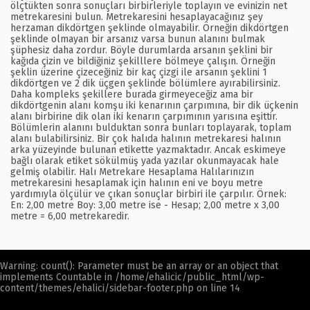
ölçtükten sonra sonuçları birbirleriyle toplayın ve evinizin net
metrekaresini bulun. Metrekaresini hesaplayacağınız şey
herzaman dikdörtgen şeklinde olmayabilir. Örneğin dikdörtgen
şeklinde olmayan bir arsanız varsa bunun alanını bulmak
şüphesiz daha zordur. Böyle durumlarda arsanın şeklini bir
kağıda çizin ve bildiğiniz şekilllere bölmeye çalışın. Örneğin
şeklin üzerine çizeceğiniz bir kaç çizgi ile arsanın şeklini 1
dikdörtgen ve 2 dik üçgen şeklinde bölümlere ayırabilirsiniz.
Daha kompleks şekillere burada girmeyeceğiz ama bir
dikdörtgenin alanı komşu iki kenarının çarpımına, bir dik üçkenin
alanı birbirine dik olan iki kenarın çarpımının yarısına eşittir.
Bölümlerin alanını bulduktan sonra bunları toplayarak, toplam
alanı bulabilirsiniz. Bir çok halıda halının metrekaresi halının
arka yüzeyinde bulunan etikette yazmaktadır. Ancak eskimeye
bağlı olarak etiket sökülmüş yada yazılar okunmayacak hale
gelmiş olabilir. Halı Metrekare Hesaplama Halılarınızın
metrekaresini hesaplamak için halının eni ve boyu metre
yardımıyla ölçülür ve çıkan sonuçlar birbiri ile çarpılır. Örnek:
En: 2,00 metre Boy: 3,00 metre ise - Hesap; 2,00 metre x 3,00
metre = 6,00 metrekaredir.
Warning
: count(): Parameter must be an array or an object that
implements Countable in
/home/ehalicic/public_html/wp-
content/themes/ehalici/sidebar-footer.php
on line
14