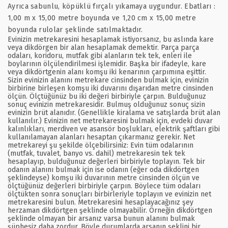
Ayrıca sabunlu, köpüklü fırçalı yıkamaya uygundur. Ebatları :
1,00 m x 15,00 metre boyunda ve 1,20 cm x 15,00 metre
boyunda rulolar şeklinde satılmaktadır.
Evinizin metrekaresini hesaplamak istiyorsanız, bu aslında kare
veya dikdörgen bir alan hesaplamak demektir. Parça parça
odaları, koridoru, mutfak gibi alanların tek tek, enleri ile
boylarının ölçülendirilmesi işlemidir. Başka bir ifadeyle, kare
veya dikdörtgenin alanı komşu iki kenarının çarpımına eşittir.
Sizin evinizin alanını metrekare cinsinden bulmak için, evinizin
birbirine birleşen komşu iki duvarını dışarıdan metre cinsinden
ölçün. Ölçtüğünüz bu iki değeri birbiriyle çarpın. Bulduğunuz
sonuç evinizin metrekaresidir. Bulmuş olduğunuz sonuç sizin
evinizin brüt alanıdır. (Genellikle kiralama ve satışlarda brüt alan
kullanılır.) Evinizin net metrekaresini bulmak için, evdeki duvar
kalınlıkları, merdiven ve asansör boşlukları, elektrik şaftları gibi
kullanılamayan alanları hesaptan çıkarmanız gerekir. Net
metrekareyi şu şekilde ölçebilirsiniz: Evin tüm odalarının
(mutfak, tuvalet, banyo vs. dahil) metrekaresin tek tek
hesaplayıp, bulduğunuz değerleri birbiriyle toplayın. Tek bir
odanın alanını bulmak için ise odanın (eğer oda dikdörtgen
şeklindeyse) komşu iki duvarının metre cinsinden ölçün ve
ölçtüğünüz değerleri birbiriyle çarpın. Böylece tüm odaları
ölçtükten sonra sonuçları birbirleriyle toplayın ve evinizin net
metrekaresini bulun. Metrekaresini hesaplayacağınız şey
herzaman dikdörtgen şeklinde olmayabilir. Örneğin dikdörtgen
şeklinde olmayan bir arsanız varsa bunun alanını bulmak
şüphesiz daha zordur. Böyle durumlarda arsanın şeklini bir