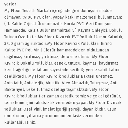
yerler
My Floor Tescilli Markalı içeriğinde geri dönüşüm madde
olmayan, %100 PVC olan, yapay katkı malzemesi bulunmayan;
( 1. Kalite Orjinal Ürünümüzde, Hurda PVC, Geri Dönüşüm
Hammadde, Kalsit Bulunmamaktadır. ) Kayma Önleyici, Dokulu
Tutucu Özellikte, My Floor Kıvırcık PVC Yolluk 14 mm Kalınlık,
3750 gram ağırlıktadır.My Floor Kıvırcık Yollukları Birinci
Kalite PVC Poli Vinil Clorür hammadde’den olduğundan
dağılmaz, kırılmaz, yırtılmaz, deforme olmaz. My Floor
Kıvırcık Dokulu Yolluklar, esnek, tutucu, kaymaz, kaydırmaz
kendi ağırlığı ile tabanı sayesinde serildiği yerde sabit kalıcı
özelliktedir. My Floor Kıvırcık Yolluklar Bakteri Üretmez,
Antistatik, Antialerjik, Akustik, Alev Almazlık, Tutuşmaz, Anti
Bakteriyel, Leke Tutmaz özelliği taşımaktadır. My Floor
Kıvırcık Yolluklar Her zaman estetik, temiz ve çekici görünür,
temizleme işini rahatsızlık vermeden yapar. My Floor Kıvırcık
Yolluklar, Özel Vinil imalat içeriği gereği, dayanıklıdır, uzun
ömürlüdür, yıllarca görünümünden taviz vermeden
kullanabilirsiniz.