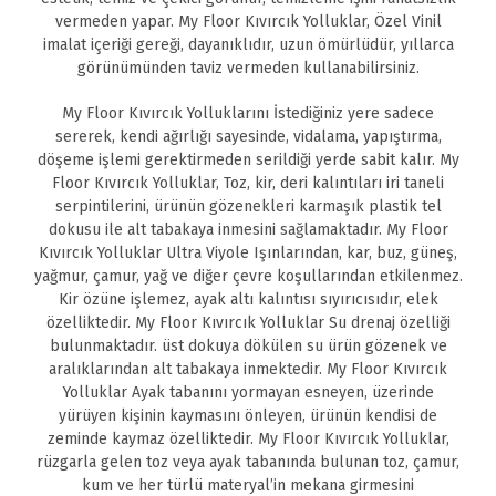
vermeden yapar. My Floor Kıvırcık Yolluklar, Özel Vinil
imalat içeriği gereği, dayanıklıdır, uzun ömürlüdür, yıllarca
görünümünden taviz vermeden kullanabilirsiniz.
My Floor Kıvırcık Yolluklarını İstediğiniz yere sadece
sererek, kendi ağırlığı sayesinde, vidalama, yapıştırma,
döşeme işlemi gerektirmeden serildiği yerde sabit kalır. My
Floor Kıvırcık Yolluklar, Toz, kir, deri kalıntıları iri taneli
serpintilerini, ürünün gözenekleri karmaşık plastik tel
dokusu ile alt tabakaya inmesini sağlamaktadır. My Floor
Kıvırcık Yolluklar Ultra Viyole Işınlarından, kar, buz, güneş,
yağmur, çamur, yağ ve diğer çevre koşullarından etkilenmez.
Kir özüne işlemez, ayak altı kalıntısı sıyırıcısıdır, elek
özelliktedir. My Floor Kıvırcık Yolluklar Su drenaj özelliği
bulunmaktadır. üst dokuya dökülen su ürün gözenek ve
aralıklarından alt tabakaya inmektedir. My Floor Kıvırcık
Yolluklar Ayak tabanını yormayan esneyen, üzerinde
yürüyen kişinin kaymasını önleyen, ürünün kendisi de
zeminde kaymaz özelliktedir. My Floor Kıvırcık Yolluklar,
rüzgarla gelen toz veya ayak tabanında bulunan toz, çamur,
kum ve her türlü materyal’in mekana girmesini