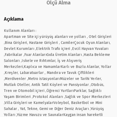
Ölçü Alma
Açıklama
Kullanım Alanları :
Apartman ve Site içi yürüyüş alanları ve yolları , Otel Girişleri
,Bina Girişleri, Hastane Girişleri , CamilerÇocuk Oyun Alanları,
Devlet Kurumları ,Elektrik Trafo içIeri ,Evcil Hayvan Yuvaları
,Fabrikalar ,Fuar AlanlarıGıda Üretim Alanları ,Hasta Bekleme
Salonları ,Iskele ve Rıhtımlar, İş ve Alışveriş
Merkezleri,Kaplıca ve HamamlarKarlı ve Buzlu Alanlar, Yollar
,Kreşler, Labaratuarlar , Mandıra ve Tavuk Çiftlikleri
,Merdivenler ,Metro istasyonlarıMüzeler ve Tarihi Yerler,
Mutlak Oteller, Antik Tatil Köyleri ve Pansiyonlar ,Otobüs,
Tren ve Otomobil içIeri ,Öğrenci YurtlarıParklar, Sağlıklı
Yaşam Birimleri ,Protokol Alanları ,Sağlık ve Spor Merkezleri
,Villa Girişleri ve KamelyalarVoleybol, Basketbol ve Mini
Sahalar , Yat, Tekne, Gemi ve Diğer Deniz Araçları ,Yürüyüş
Yolları ,Yüzme Havuzu ve SaunalarKaygan insan hareketli