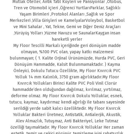
Mutlak Oteller, Antik Tatil Köyleri ve Pansiyonlar ,Otobüs,
Tren ve Otomobil içIeri ,Öğrenci YurtlarıParklar, Sağlıklı
Yaşam Birimleri ,Protokol Alanları ,Sağlık ve Spor
Merkezleri ,Villa Girişleri ve KamelyalarVoleybol, Basketbol
ve Mini Sahalar , Yat, Tekne, Gemi ve Diğer Deniz Araçları
,Yürüyüş Yolları ,Yüzme Havuzu ve SaunalarKaygan insan
hareketli yerler
My Floor Tescilli Markalı içeriğinde geri dönüşüm madde
olmayan, %100 PVC olan, yapay katkı malzemesi
bulunmayan; ( 1. Kalite Orjinal Ürünümüzde, Hurda PVC, Geri
Dönüşüm Hammadde, Kalsit Bulunmamaktadır. ) Kayma
Önleyici, Dokulu Tutucu Özellikte, My Floor Kıvırcık PVC
Yolluk 14 mm Kalınlık, 3750 gram ağırlıktadır.My Floor
Kıvırcık Yollukları Birinci Kalite PVC Poli Vinil Clorür
hammadde’den olduğundan dağılmaz, kırılmaz, yırtılmaz,
deforme olmaz. My Floor Kıvırcık Dokulu Yolluklar, esnek,
tutucu, kaymaz, kaydırmaz kendi ağırlığı ile tabanı sayesinde
serildiği yerde sabit kalıcı özelliktedir. My Floor Kıvırcık
Yolluklar Bakteri Üretmez, Antistatik, Antialerjik, Akustik,
Alev Almazlık, Tutuşmaz, Anti Bakteriyel, Leke Tutmaz
özelliği taşımaktadır. My Floor Kıvırcık Yolluklar Her zaman
estetik, temiz ve çekici görünür, temizleme işini rahatsızlık