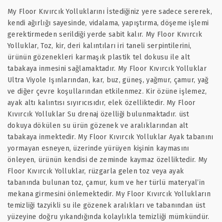
My Floor Kıvırcık Yolluklarını İstediğiniz yere sadece sererek,
kendi ağırlığı sayesinde, vidalama, yapıştırma, döşeme işlemi
gerektirmeden serildiği yerde sabit kalır. My Floor Kıvırcık
Yolluklar, Toz, kir, deri kalıntıları iri taneli serpintilerini,
ürünün gözenekleri karmaşık plastik tel dokusu ile alt
tabakaya inmesini sağlamaktadır. My Floor Kıvırcık Yolluklar
Ultra Viyole Işınlarından, kar, buz, güneş, yağmur, çamur, yağ
ve diğer çevre koşullarından etkilenmez. Kir özüne işlemez,
ayak altı kalıntısı sıyırıcısıdır, elek özelliktedir. My Floor
Kıvırcık Yolluklar Su drenaj özelliği bulunmaktadır. üst
dokuya dökülen su ürün gözenek ve aralıklarından alt
tabakaya inmektedir. My Floor Kıvırcık Yolluklar Ayak tabanını
yormayan esneyen, üzerinde yürüyen kişinin kaymasını
önleyen, ürünün kendisi de zeminde kaymaz özelliktedir. My
Floor Kıvırcık Yolluklar, rüzgarla gelen toz veya ayak
tabanında bulunan toz, çamur, kum ve her türlü materyal’in
mekana girmesini önlemektedir. My Floor Kıvırcık Yollukların
temizliği tazyikli su ile gözenek aralıkları ve tabanından üst
yüzeyine doğru yıkandığında kolaylıkla temizliği mümkündür.