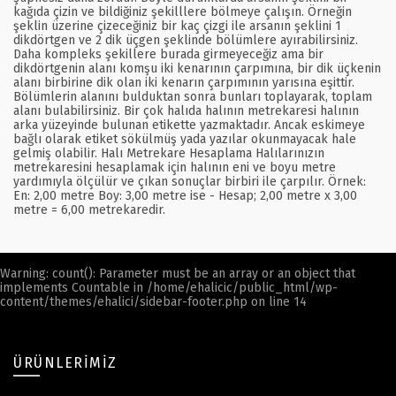
kağıda çizin ve bildiğiniz şekilllere bölmeye çalışın. Örneğin
şeklin üzerine çizeceğiniz bir kaç çizgi ile arsanın şeklini 1
dikdörtgen ve 2 dik üçgen şeklinde bölümlere ayırabilirsiniz.
Daha kompleks şekillere burada girmeyeceğiz ama bir
dikdörtgenin alanı komşu iki kenarının çarpımına, bir dik üçkenin
alanı birbirine dik olan iki kenarın çarpımının yarısına eşittir.
Bölümlerin alanını bulduktan sonra bunları toplayarak, toplam
alanı bulabilirsiniz. Bir çok halıda halının metrekaresi halının
arka yüzeyinde bulunan etikette yazmaktadır. Ancak eskimeye
bağlı olarak etiket sökülmüş yada yazılar okunmayacak hale
gelmiş olabilir. Halı Metrekare Hesaplama Halılarınızın
metrekaresini hesaplamak için halının eni ve boyu metre
yardımıyla ölçülür ve çıkan sonuçlar birbiri ile çarpılır. Örnek:
En: 2,00 metre Boy: 3,00 metre ise - Hesap; 2,00 metre x 3,00
metre = 6,00 metrekaredir.
Warning
: count(): Parameter must be an array or an object that
implements Countable in
/home/ehalicic/public_html/wp-
content/themes/ehalici/sidebar-footer.php
on line
14
ÜRÜNLERIMIZ