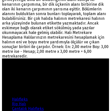
kenarının çarpımına, bir dik üçkenin alanı birbirine dik
olan iki kenarın çarpımının yarısına eşittir. Bölümlerin
alanını bulduktan sonra bunları toplayarak, toplam alanı
bulabilirsiniz. Bir çok halıda halının metrekaresi halının
arka yüzeyinde bulunan etikette yazmaktadır. Ancak
eskimeye bağlı olarak etiket sökülmüş yada yazılar
okunmayacak hale gelmiş olabilir. Halı Metrekare
Hesaplama Halılarınızın metrekaresini hesaplamak için
halının eni ve boyu metre yardımıyla ölçülür ve çıkan
sonuçlar birbiri ile çarpılır. Örnek: En: 2,00 metre Boy: 3,00
metre ise - Hesap; 2,00 metre x 3,00 metre = 6,00
metrekaredir.
Warning
: count(): Parameter must be an array or an
object that implements Countable in
/home/ehalicic/public_html/wp-
content/themes/ehalici/sidebar-footer.php
on line
14
Ürünlerimiz
Halıfleks
Rip Halı
Çantalık Halıfleks