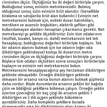
cinsinden ölçün. Ölçtüğünüz bu iki değeri birbiriyle çarpın.
Bulduğunuz sonuç evinizin metrekaresidir. Bulmuş
olduğunuz sonuç sizin evinizin brüt alanıdır. (Genellikle
kiralama ve satışlarda brüt alan kullanılır.) Evinizin net
metrekaresini bulmak için, evdeki duvar kalınlıkları,
merdiven ve asansör boşlukları, elektrik şaftları gibi
kullanılamayan alanları hesaptan çıkarmanız gerekir. Net
metrekareyi şu şekilde ölçebilirsiniz: Evin tüm odalarının
(mutfak, tuvalet, banyo vs. dahil) metrekaresin tek tek
hesaplayıp, bulduğunuz değerleri birbiriyle toplayın. Tek
bir odanın alanını bulmak için ise odanın (eğer oda
dikdörtgen şeklindeyse) komşu iki duvarının metre
cinsinden ölçün ve ölçtüğünüz değerleri birbiriyle çarpın.
Böylece tüm odaları ölçtükten sonra sonuçları birbirleriyle
toplayın ve evinizin net metrekaresini bulun.
Metrekaresini hesaplayacağınız şey herzaman dikdörtgen
şeklinde olmayabilir. Örneğin dikdörtgen şeklinde
olmayan bir arsanız varsa bunun alanını bulmak şüphesiz
daha zordur. Böyle durumlarda arsanın şeklini bir kağıda
çizin ve bildiğiniz şekilllere bölmeye çalışın. Örneğin şeklin
üzerine çizeceğiniz bir kaç çizgi ile arsanın şeklini 1
dikdörtgen ve 2 dik üçgen şeklinde bölümlere
ayırabilirsiniz. Daha kompleks şekillere burada
girmeyeceğiz ama bir dikdörtgenin alanı komşu iki