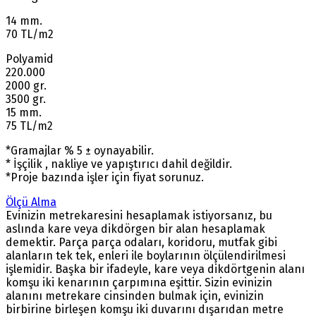
14 mm.
70 TL/m2
Polyamid
220.000
2000 gr.
3500 gr.
15 mm.
75 TL/m2
*Gramajlar % 5 ± oynayabilir.
* İşçilik , nakliye ve yapıştırıcı dahil değildir.
*Proje bazında işler için fiyat sorunuz.
Ölçü Alma
Evinizin metrekaresini hesaplamak istiyorsanız, bu
aslında kare veya dikdörgen bir alan hesaplamak
demektir. Parça parça odaları, koridoru, mutfak gibi
alanların tek tek, enleri ile boylarının ölçülendirilmesi
işlemidir. Başka bir ifadeyle, kare veya dikdörtgenin alanı
komşu iki kenarının çarpımına eşittir. Sizin evinizin
alanını metrekare cinsinden bulmak için, evinizin
birbirine birleşen komşu iki duvarını dışarıdan metre