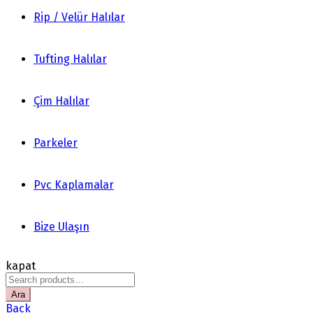
Rip / Velür Halılar
Tufting Halılar
Çim Halılar
Parkeler
Pvc Kaplamalar
Bize Ulaşın
kapat
Search
for:
Ara
Back