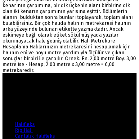
kenarının çarpımına, bir dik üçkenin alanı birbirine dik
olan iki kenarın çarpımının yarısına eşittir. Bölümlerin
alanını bulduktan sonra bunları toplayarak, toplam alanı
bulabilirsiniz. Bir çok halıda halının metrekaresi halının
arka yüzeyinde bulunan etikette yazmaktadır. Ancak
eskimeye bağlı olarak etiket sökülmüş yada yazılar
okunmayacak hale gelmiş olabilir. Halı Metrekare
Hesaplama Halılarınızın metrekaresini hesaplamak için
halının eni ve boyu metre yardımıyla ölçülür ve çıkan
sonuçlar birbiri ile çarpılır. Örnek: En: 2,00 metre Boy: 3,00
metre ise - Hesap; 2,00 metre x 3,00 metre = 6,00
metrekaredir.
Warning
: count(): Parameter must be an array or an
object that implements Countable in
/home/ehalicic/public_html/wp-
content/themes/ehalici/sidebar-footer.php
on line
14
Ürünlerimiz
Halıfleks
Rip Halı
Çantalık Halıfleks