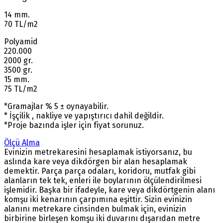
14 mm.
70 TL/m2
Polyamid
220.000
2000 gr.
3500 gr.
15 mm.
75 TL/m2
*Gramajlar % 5 ± oynayabilir.
* İşçilik , nakliye ve yapıştırıcı dahil değildir.
*Proje bazında işler için fiyat sorunuz.
Ölçü Alma
Evinizin metrekaresini hesaplamak istiyorsanız, bu
aslında kare veya dikdörgen bir alan hesaplamak
demektir. Parça parça odaları, koridoru, mutfak gibi
alanların tek tek, enleri ile boylarının ölçülendirilmesi
işlemidir. Başka bir ifadeyle, kare veya dikdörtgenin alanı
komşu iki kenarının çarpımına eşittir. Sizin evinizin
alanını metrekare cinsinden bulmak için, evinizin
birbirine birleşen komşu iki duvarını dışarıdan metre