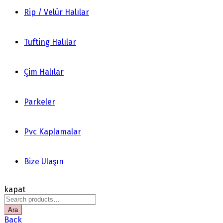
Rip / Velür Halılar
Tufting Halılar
Çim Halılar
Parkeler
Pvc Kaplamalar
Bize Ulaşın
kapat
Search
for:
Ara
Back