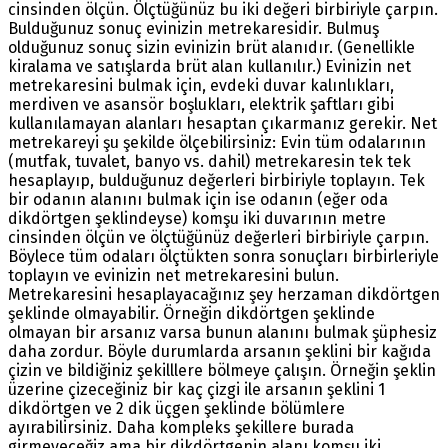
cinsinden ölçün. Ölçtüğünüz bu iki değeri birbiriyle çarpın.
Bulduğunuz sonuç evinizin metrekaresidir. Bulmuş
olduğunuz sonuç sizin evinizin brüt alanıdır. (Genellikle
kiralama ve satışlarda brüt alan kullanılır.) Evinizin net
metrekaresini bulmak için, evdeki duvar kalınlıkları,
merdiven ve asansör boşlukları, elektrik şaftları gibi
kullanılamayan alanları hesaptan çıkarmanız gerekir. Net
metrekareyi şu şekilde ölçebilirsiniz: Evin tüm odalarının
(mutfak, tuvalet, banyo vs. dahil) metrekaresin tek tek
hesaplayıp, bulduğunuz değerleri birbiriyle toplayın. Tek
bir odanın alanını bulmak için ise odanın (eğer oda
dikdörtgen şeklindeyse) komşu iki duvarının metre
cinsinden ölçün ve ölçtüğünüz değerleri birbiriyle çarpın.
Böylece tüm odaları ölçtükten sonra sonuçları birbirleriyle
toplayın ve evinizin net metrekaresini bulun.
Metrekaresini hesaplayacağınız şey herzaman dikdörtgen
şeklinde olmayabilir. Örneğin dikdörtgen şeklinde
olmayan bir arsanız varsa bunun alanını bulmak şüphesiz
daha zordur. Böyle durumlarda arsanın şeklini bir kağıda
çizin ve bildiğiniz şekilllere bölmeye çalışın. Örneğin şeklin
üzerine çizeceğiniz bir kaç çizgi ile arsanın şeklini 1
dikdörtgen ve 2 dik üçgen şeklinde bölümlere
ayırabilirsiniz. Daha kompleks şekillere burada
girmeyeceğiz ama bir dikdörtgenin alanı komşu iki