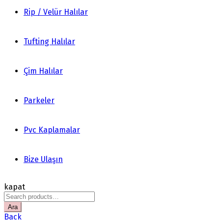
Rip / Velür Halılar
Tufting Halılar
Çim Halılar
Parkeler
Pvc Kaplamalar
Bize Ulaşın
kapat
Search
for:
Ara
Back