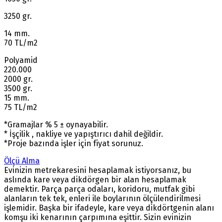
3250 gr.
14 mm.
70 TL/m2
Polyamid
220.000
2000 gr.
3500 gr.
15 mm.
75 TL/m2
*Gramajlar % 5 ± oynayabilir.
* İşçilik , nakliye ve yapıştırıcı dahil değildir.
*Proje bazında işler için fiyat sorunuz.
Ölçü Alma
Evinizin metrekaresini hesaplamak istiyorsanız, bu
aslında kare veya dikdörgen bir alan hesaplamak
demektir. Parça parça odaları, koridoru, mutfak gibi
alanların tek tek, enleri ile boylarının ölçülendirilmesi
işlemidir. Başka bir ifadeyle, kare veya dikdörtgenin alanı
komşu iki kenarının çarpımına eşittir. Sizin evinizin