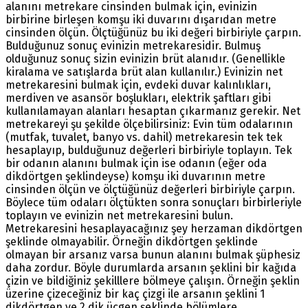
alanını metrekare cinsinden bulmak için, evinizin
birbirine birleşen komşu iki duvarını dışarıdan metre
cinsinden ölçün. Ölçtüğünüz bu iki değeri birbiriyle çarpın.
Bulduğunuz sonuç evinizin metrekaresidir. Bulmuş
olduğunuz sonuç sizin evinizin brüt alanıdır. (Genellikle
kiralama ve satışlarda brüt alan kullanılır.) Evinizin net
metrekaresini bulmak için, evdeki duvar kalınlıkları,
merdiven ve asansör boşlukları, elektrik şaftları gibi
kullanılamayan alanları hesaptan çıkarmanız gerekir. Net
metrekareyi şu şekilde ölçebilirsiniz: Evin tüm odalarının
(mutfak, tuvalet, banyo vs. dahil) metrekaresin tek tek
hesaplayıp, bulduğunuz değerleri birbiriyle toplayın. Tek
bir odanın alanını bulmak için ise odanın (eğer oda
dikdörtgen şeklindeyse) komşu iki duvarının metre
cinsinden ölçün ve ölçtüğünüz değerleri birbiriyle çarpın.
Böylece tüm odaları ölçtükten sonra sonuçları birbirleriyle
toplayın ve evinizin net metrekaresini bulun.
Metrekaresini hesaplayacağınız şey herzaman dikdörtgen
şeklinde olmayabilir. Örneğin dikdörtgen şeklinde
olmayan bir arsanız varsa bunun alanını bulmak şüphesiz
daha zordur. Böyle durumlarda arsanın şeklini bir kağıda
çizin ve bildiğiniz şekilllere bölmeye çalışın. Örneğin şeklin
üzerine çizeceğiniz bir kaç çizgi ile arsanın şeklini 1
dikdörtgen ve 2 dik üçgen şeklinde bölümlere