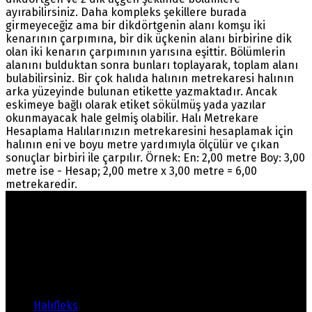
ayırabilirsiniz. Daha kompleks şekillere burada
girmeyeceğiz ama bir dikdörtgenin alanı komşu iki
kenarının çarpımına, bir dik üçkenin alanı birbirine dik
olan iki kenarın çarpımının yarısına eşittir. Bölümlerin
alanını bulduktan sonra bunları toplayarak, toplam alanı
bulabilirsiniz. Bir çok halıda halının metrekaresi halının
arka yüzeyinde bulunan etikette yazmaktadır. Ancak
eskimeye bağlı olarak etiket sökülmüş yada yazılar
okunmayacak hale gelmiş olabilir. Halı Metrekare
Hesaplama Halılarınızın metrekaresini hesaplamak için
halının eni ve boyu metre yardımıyla ölçülür ve çıkan
sonuçlar birbiri ile çarpılır. Örnek: En: 2,00 metre Boy: 3,00
metre ise - Hesap; 2,00 metre x 3,00 metre = 6,00
metrekaredir.
Warning
: count(): Parameter must be an array or an
object that implements Countable in
/home/ehalicic/public_html/wp-
content/themes/ehalici/sidebar-footer.php
on line
14
Ürünlerimiz
Halıfleks