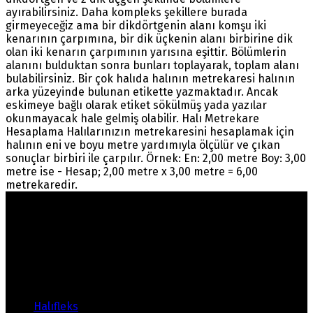
ayırabilirsiniz. Daha kompleks şekillere burada
girmeyeceğiz ama bir dikdörtgenin alanı komşu iki
kenarının çarpımına, bir dik üçkenin alanı birbirine dik
olan iki kenarın çarpımının yarısına eşittir. Bölümlerin
alanını bulduktan sonra bunları toplayarak, toplam alanı
bulabilirsiniz. Bir çok halıda halının metrekaresi halının
arka yüzeyinde bulunan etikette yazmaktadır. Ancak
eskimeye bağlı olarak etiket sökülmüş yada yazılar
okunmayacak hale gelmiş olabilir. Halı Metrekare
Hesaplama Halılarınızın metrekaresini hesaplamak için
halının eni ve boyu metre yardımıyla ölçülür ve çıkan
sonuçlar birbiri ile çarpılır. Örnek: En: 2,00 metre Boy: 3,00
metre ise - Hesap; 2,00 metre x 3,00 metre = 6,00
metrekaredir.
Warning
: count(): Parameter must be an array or an
object that implements Countable in
/home/ehalicic/public_html/wp-
content/themes/ehalici/sidebar-footer.php
on line
14
Ürünlerimiz
Halıfleks