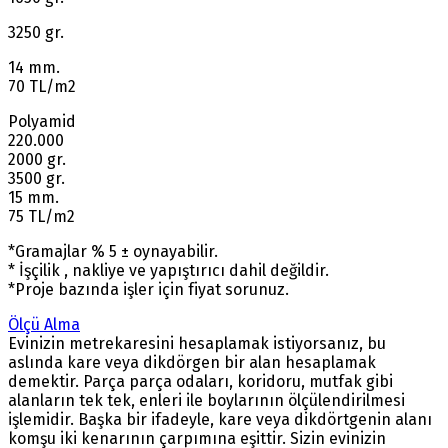
3250 gr.
14 mm.
70 TL/m2
Polyamid
220.000
2000 gr.
3500 gr.
15 mm.
75 TL/m2
*Gramajlar % 5 ± oynayabilir.
* İşçilik , nakliye ve yapıştırıcı dahil değildir.
*Proje bazında işler için fiyat sorunuz.
Ölçü Alma
Evinizin metrekaresini hesaplamak istiyorsanız, bu
aslında kare veya dikdörgen bir alan hesaplamak
demektir. Parça parça odaları, koridoru, mutfak gibi
alanların tek tek, enleri ile boylarının ölçülendirilmesi
işlemidir. Başka bir ifadeyle, kare veya dikdörtgenin alanı
komşu iki kenarının çarpımına eşittir. Sizin evinizin