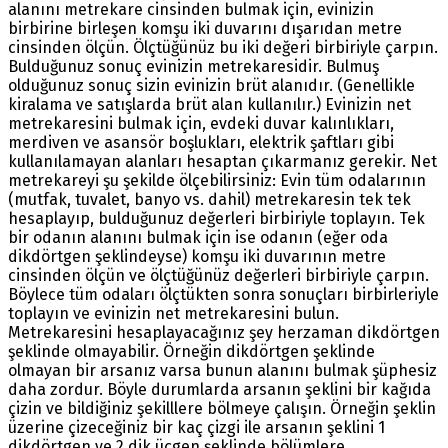
alanını metrekare cinsinden bulmak için, evinizin
birbirine birleşen komşu iki duvarını dışarıdan metre
cinsinden ölçün. Ölçtüğünüz bu iki değeri birbiriyle çarpın.
Bulduğunuz sonuç evinizin metrekaresidir. Bulmuş
olduğunuz sonuç sizin evinizin brüt alanıdır. (Genellikle
kiralama ve satışlarda brüt alan kullanılır.) Evinizin net
metrekaresini bulmak için, evdeki duvar kalınlıkları,
merdiven ve asansör boşlukları, elektrik şaftları gibi
kullanılamayan alanları hesaptan çıkarmanız gerekir. Net
metrekareyi şu şekilde ölçebilirsiniz: Evin tüm odalarının
(mutfak, tuvalet, banyo vs. dahil) metrekaresin tek tek
hesaplayıp, bulduğunuz değerleri birbiriyle toplayın. Tek
bir odanın alanını bulmak için ise odanın (eğer oda
dikdörtgen şeklindeyse) komşu iki duvarının metre
cinsinden ölçün ve ölçtüğünüz değerleri birbiriyle çarpın.
Böylece tüm odaları ölçtükten sonra sonuçları birbirleriyle
toplayın ve evinizin net metrekaresini bulun.
Metrekaresini hesaplayacağınız şey herzaman dikdörtgen
şeklinde olmayabilir. Örneğin dikdörtgen şeklinde
olmayan bir arsanız varsa bunun alanını bulmak şüphesiz
daha zordur. Böyle durumlarda arsanın şeklini bir kağıda
çizin ve bildiğiniz şekilllere bölmeye çalışın. Örneğin şeklin
üzerine çizeceğiniz bir kaç çizgi ile arsanın şeklini 1
dikdörtgen ve 2 dik üçgen şeklinde bölümlere