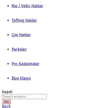
Rip / Velür Halılar
Tufting Halılar
Çim Halılar
Parkeler
Pvc Kaplamalar
Bize Ulaşın
kapat
Search
for:
Ara
Back